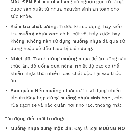
MÀU ĐEN Fataco
nhà hàng
có nguồn gốc rõ ràng,
được sản xuất từ nhựa nguyên sinh an toàn cho
sức khỏe.
Kiểm tra chất lượng:
Trước khi sử dụng, hãy kiểm
tra
muỗng nhựa
xem có bị nứt vỡ, trầy xước hay
không. Không nên sử dụng
muỗng nhựa
đã qua sử
dụng hoặc có dấu hiệu bị biến dạng.
Nhiệt độ:
Tránh dùng
muỗng nhựa
để ăn uống các
thức ăn, đồ uống quá nóng. Nhiệt độ cao có thể
khiến nhựa thôi nhiễm các chất độc hại vào thức
ăn.
Bảo quản:
Nếu
muỗng nhựa
được sử dụng nhiều
lần (trường hợp dùng
muỗng nhựa sinh học
), cần
rửa sạch sẽ và bảo quản nơi khô ráo, thoáng mát.
Tác động đến môi trường:
Muỗng nhựa dùng một lần:
Đây là loại
MUỖNG NO