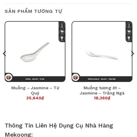
SẢN PHẨM TƯƠNG TỰ
Muỗng – Jasmine – Tứ
Muỗng tương ớt –
Quý
Jasmine – Trắng Ngà
35,640
₫
18,360
₫
Thông Tin Liên Hệ Dụng Cụ Nhà Hàng
Mekoong: