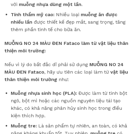
với
muỗng nhựa dùng một lần
.
Tính thẩm mỹ cao:
Nhiều loại
muỗng ăn được
nhiều lần
được thiết kế đẹp mắt, sang trọng, tăng
thêm phần tinh tế cho bữa ăn.
MUỖNG NO 24 MÀU ĐEN Fataco làm từ vật liệu thân
thiện môi trường:
Nếu vì lý do bất đắc dĩ phải sử dụng
MUỖNG NO 24
MÀU ĐEN Fataco
, hãy ưu tiên các loại làm từ
vật liệu
thân thiện môi trường
như:
Muỗng nhựa sinh học (PLA):
Được làm từ tinh bột
ngô, bột mì hoặc các nguồn nguyên liệu tái tạo
khác, có khả năng phân hủy sinh học trong điều
kiện thích hợp.
Muỗng tre:
Là sản phẩm tự nhiên, an toàn, có khả
năng kháng khuẩn tốt. Tuy nhiên,
muỗng tre
có