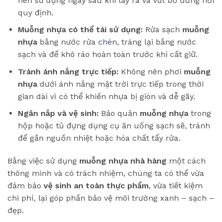
nên sử dụng ngay sau khi lấy ra và vứt bỏ đúng nơi
quy định.
Muỗng nhựa có thể tái sử dụng:
Rửa sạch
muỗng
nhựa
bằng nước rửa
chén
, tráng lại bằng nước
sạch và để khô ráo hoàn toàn trước khi cất giữ.
Tránh ánh nắng trực tiếp:
Không nên phơi
muỗng
nhựa
dưới ánh nắng mặt trời trực tiếp trong thời
gian dài vì có thể khiến nhựa bị giòn và dễ gãy.
Ngăn nắp và vệ sinh:
Bảo quản
muỗng nhựa
trong
hộp hoặc tủ đựng dụng cụ ăn uống sạch sẽ, tránh
để gần nguồn nhiệt hoặc hóa chất tẩy rửa.
Bằng việc sử dụng
muỗng nhựa nhà hàng
một cách
thông minh và có trách nhiệm, chúng ta có thể vừa
đảm bảo
vệ sinh an toàn thực phẩm
, vừa tiết kiệm
chi phí, lại góp phần bảo vệ môi trường xanh – sạch –
đẹp.