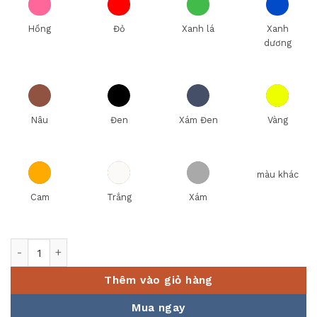
Hồng
Đỏ
Xanh lá
Xanh
dương
Nâu
Đen
Xám Đen
Vàng
màu khác
Cam
Trắng
Xám
MUỖNG NO 24 MÀU ĐEN Fataco số lượng
Thêm vào giỏ hàng
Mua ngay