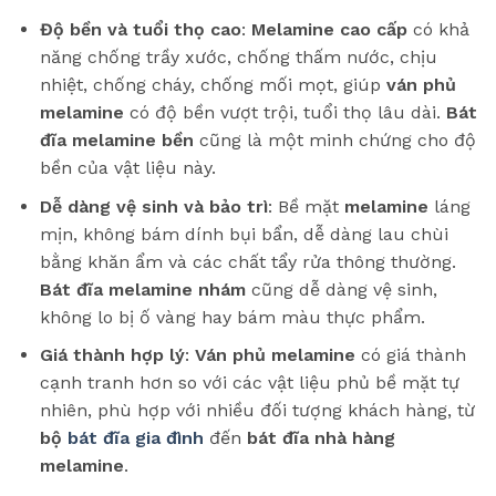
Độ bền và tuổi thọ cao
:
Melamine cao cấp
có khả
năng chống trầy xước, chống thấm nước, chịu
nhiệt, chống cháy, chống mối mọt, giúp
ván phủ
melamine
có độ bền vượt trội, tuổi thọ lâu dài.
Bát
đĩa melamine bền
cũng là một minh chứng cho độ
bền của vật liệu này.
Dễ dàng vệ sinh và bảo trì
: Bề mặt
melamine
láng
mịn, không bám dính bụi bẩn, dễ dàng lau chùi
bằng khăn ẩm và các chất tẩy rửa thông thường.
Bát đĩa melamine nhám
cũng dễ dàng vệ sinh,
không lo bị ố vàng hay bám màu thực phẩm.
Giá thành hợp lý
:
Ván phủ melamine
có giá thành
cạnh tranh hơn so với các vật liệu phủ bề mặt tự
nhiên, phù hợp với nhiều đối tượng khách hàng, từ
bộ
bát đĩa gia đình
đến
bát đĩa nhà hàng
melamine
.