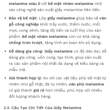
melamine màu lì
với
bề mặt nhám melamine
nhờ
vào công nghệ sản xuất giấy melamine tiên tiến.
Bảo vệ bề mặt
: Lớp
giấy melamine
giúp bảo vệ
ván
gỗ công nghiệp
khỏi trầy xước, thấm nước, mối
mọt, cong vênh, tăng độ bền và tuổi thọ cho sản
phẩm.
Bề mặt nhám melamine
còn có khả năng
chống trơn trượt
, tăng tính an toàn khi sử dụng.
Dễ dàng gia công
:
Giấy melamine
có độ dẻo dai, dễ
dàng gia công, uốn cong, tạo hình, giúp sản xuất
ra các sản phẩm nội thất đa dạng về kiểu dáng và
mẫu mã.
Giá thành hợp lý
: So với các vật liệu phủ bề mặt tự
nhiên như gỗ thật, đá tự nhiên,
ván phủ melamine
có giá thành
giá rẻ
hơn nhiều, phù hợp với nhiều
đối tượng khách hàng.
2.3. Cấu Tạo Chi Tiết Của Giấy Melamine