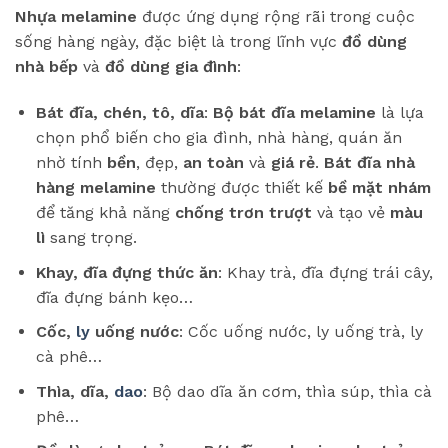
Nhựa melamine
được ứng dụng rộng rãi trong cuộc
sống hàng ngày, đặc biệt là trong lĩnh vực
đồ dùng
nhà bếp
và
đồ dùng gia đình
:
Bát đĩa, chén, tô, dĩa
:
Bộ bát đĩa melamine
là lựa
chọn phổ biến cho gia đình, nhà hàng, quán ăn
nhờ tính
bền
, đẹp,
an toàn
và
giá rẻ
.
Bát đĩa nhà
hàng melamine
thường được thiết kế
bề mặt nhám
để tăng khả năng
chống trơn trượt
và tạo vẻ
màu
lì
sang trọng.
Khay, đĩa đựng thức ăn
: Khay trà, đĩa đựng trái cây,
đĩa đựng bánh kẹo…
Cốc,
ly
uống nước
: Cốc uống nước, ly uống trà, ly
cà phê…
Thìa, dĩa,
dao
: Bộ dao dĩa ăn cơm, thìa súp, thìa cà
phê…