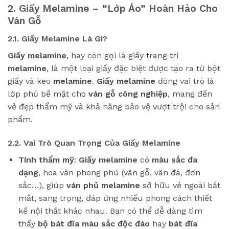
2. Giấy Melamine – “Lớp Áo” Hoàn Hảo Cho
Ván Gỗ
2.1. Giấy Melamine Là Gì?
Giấy melamine
, hay còn gọi là giấy trang trí
melamine
, là một loại giấy đặc biệt được tạo ra từ bột
giấy và keo
melamine
.
Giấy melamine
đóng vai trò là
lớp phủ bề mặt cho
ván gỗ công nghiệp
, mang đến
vẻ đẹp thẩm mỹ và khả năng bảo vệ vượt trội cho sản
phẩm.
2.2. Vai Trò Quan Trọng Của Giấy Melamine
Tính thẩm mỹ
:
Giấy melamine
có
màu sắc đa
dạng
, hoa văn phong phú (vân gỗ, vân đá, đơn
sắc…), giúp
ván phủ melamine
sở hữu vẻ ngoài bắt
mắt, sang trọng, đáp ứng nhiều phong cách thiết
kế nội thất khác nhau. Bạn có thể dễ dàng tìm
thấy
bộ bát đĩa màu sắc độc đáo
hay
bát đĩa