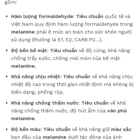
gồm:
Hàm lượng formaldehyde
:
Tiêu chuẩn
quốc tế và
Việt Nam quy định hàm lượng formaldehyde trong
melamine
phải ở mức an toàn cho sức khỏe người
sử dụng (thường là E1, E2, CARB P2…).
Độ bền bề mặt
:
Tiêu chuẩn
về độ cứng, khả năng
chống trầy xước, chống mài mòn của bề mặt
melamine
.
Khả năng chịu nhiệt
:
Tiêu chuẩn
về khả năng chịu
nhiệt độ cao trong thời gian nhất định mà không bị
biến dạng, phồng rộp.
Khả năng chống thấm nước
:
Tiêu chuẩn
về khả
năng chống thấm nước, độ hút ẩm của
ván phủ
melamine
.
Độ bền màu
:
Tiêu chuẩn
về khả năng giữ
màu sắc
ban đầu của
melamine
dưới tác động của ánh