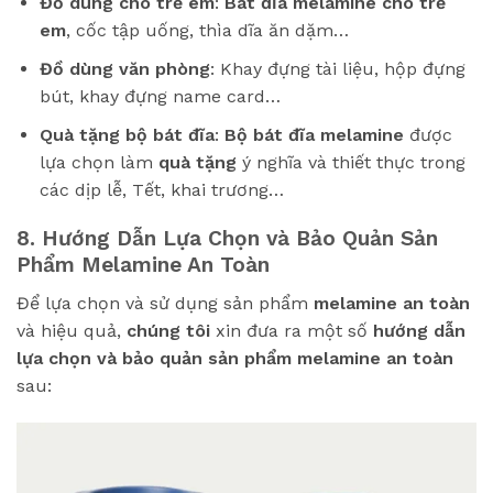
Đồ dùng cho trẻ em
:
Bát đĩa melamine cho trẻ
em
, cốc tập uống, thìa dĩa ăn dặm…
Đồ dùng văn phòng
: Khay đựng tài liệu, hộp đựng
bút, khay đựng name card…
Quà tặng bộ bát đĩa
:
Bộ bát đĩa melamine
được
lựa chọn làm
quà tặng
ý nghĩa và thiết thực trong
các dịp lễ, Tết, khai trương…
8. Hướng Dẫn Lựa Chọn và Bảo Quản Sản
Phẩm Melamine An Toàn
Để lựa chọn và sử dụng sản phẩm
melamine an toàn
và hiệu quả,
chúng tôi
xin đưa ra một số
hướng dẫn
lựa chọn và bảo quản sản phẩm melamine an toàn
sau: