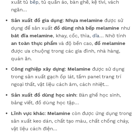
xuất tủ
bếp
, tủ quần áo, bàn ghế, kệ tivi, vách
ngăn…
Sản xuất đồ gia dụng
:
Nhựa melamine
được sử
dụng để sản xuất
đồ dùng nhà bếp melamine
như
bát đĩa melamine
, khay, cốc, thìa,
dĩa
… Nhờ tính
an toàn thực phẩm
và độ bền cao,
đồ melamine
được ưa chuộng trong các gia đình, nhà hàng,
quán ăn.
Công nghiệp xây dựng
:
Melamine
được sử dụng
trong sản xuất gạch ốp lát, tấm panel trang trí
ngoại thất, vật liệu cách âm, cách nhiệt…
Sản xuất đồ dùng học sinh
: Bàn ghế học sinh,
bảng viết, đồ dùng học tập…
Lĩnh vực khác
:
Melamine
còn được ứng dụng trong
sản xuất keo dán, chất tạo màu, chất chống cháy,
vật liệu cách điện…