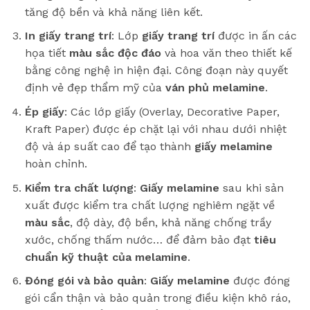
tăng độ bền và khả năng liên kết.
In giấy trang trí
: Lớp
giấy trang trí
được in ấn các
họa tiết
màu sắc độc đáo
và hoa văn theo thiết kế
bằng công nghệ in hiện đại. Công đoạn này quyết
định vẻ đẹp thẩm mỹ của
ván phủ melamine
.
Ép giấy
: Các lớp giấy (Overlay, Decorative Paper,
Kraft Paper) được ép chặt lại với nhau dưới nhiệt
độ và áp suất cao để tạo thành
giấy melamine
hoàn chỉnh.
Kiểm tra chất lượng
:
Giấy melamine
sau khi sản
xuất được kiểm tra chất lượng nghiêm ngặt về
màu sắc
, độ dày, độ bền, khả năng chống trầy
xước, chống thấm nước… để đảm bảo đạt
tiêu
chuẩn kỹ thuật của melamine
.
Đóng gói và bảo quản
:
Giấy melamine
được đóng
gói cẩn thận và bảo quản trong điều kiện khô ráo,