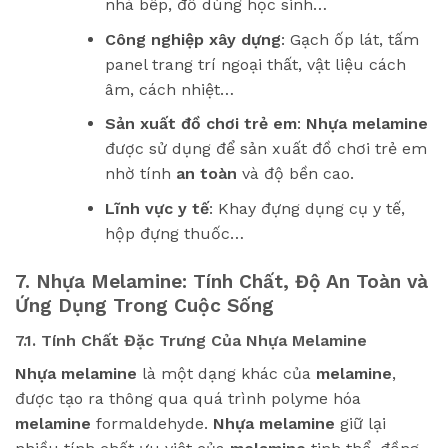
nhà bếp, đồ dùng học sinh…
Công nghiệp xây dựng
: Gạch ốp lát, tấm
panel trang trí ngoại thất, vật liệu cách
âm, cách nhiệt…
Sản xuất đồ chơi trẻ em
:
Nhựa melamine
được sử dụng để sản xuất đồ chơi trẻ em
nhờ tính
an toàn
và độ bền cao.
Lĩnh vực y tế
: Khay đựng dụng cụ y tế,
hộp đựng thuốc…
7. Nhựa Melamine: Tính Chất, Độ An Toàn và
Ứng Dụng Trong Cuộc Sống
7.1. Tính Chất Đặc Trưng Của Nhựa Melamine
Nhựa melamine
là một dạng khác của
melamine
,
được tạo ra thông qua quá trình polyme hóa
melamine
formaldehyde.
Nhựa melamine
giữ lại