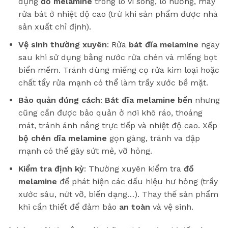
dụng
đồ melamine
trong lò vi sóng, lò nướng, máy
rửa bát ở nhiệt độ cao (trừ khi sản phẩm được nhà
sản xuất chỉ định).
Vệ sinh thường xuyên
: Rửa
bát đĩa melamine
ngay
sau khi sử dụng bằng nước rửa chén và miếng bọt
biển mềm. Tránh dùng miếng cọ rửa kim loại hoặc
chất tẩy rửa mạnh có thể làm trầy xước bề mặt.
Bảo quản đúng cách
:
Bát đĩa melamine bền
nhưng
cũng cần được bảo quản ở nơi khô ráo, thoáng
mát, tránh ánh nắng trực tiếp và nhiệt độ cao. Xếp
bộ chén dĩa melamine
gọn gàng, tránh va đập
mạnh có thể gây sứt mẻ, vỡ hỏng.
Kiểm tra định kỳ
: Thường xuyên kiểm tra
đồ
melamine
để phát hiện các dấu hiệu hư hỏng (trầy
xước sâu, nứt vỡ, biến dạng…). Thay thế sản phẩm
khi cần thiết để đảm bảo
an toàn
và vệ sinh.