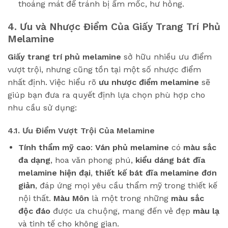
thoáng mát để tránh bị ẩm mốc, hư hỏng.
4. Ưu và Nhược Điểm Của Giấy Trang Trí Phủ
Melamine
Giấy trang trí phủ melamine
sở hữu nhiều ưu điểm
vượt trội, nhưng cũng tồn tại một số nhược điểm
nhất định. Việc hiểu rõ
ưu nhược điểm melamine
sẽ
giúp bạn đưa ra quyết định lựa chọn phù hợp cho
nhu cầu sử dụng:
4.1. Ưu Điểm Vượt Trội Của Melamine
Tính thẩm mỹ cao
:
Ván phủ melamine
có
màu sắc
đa dạng
, hoa văn phong phú,
kiểu dáng bát đĩa
melamine hiện đại
,
thiết kế bát đĩa melamine đơn
giản
, đáp ứng mọi yêu cầu thẩm mỹ trong thiết kế
nội thất.
Màu Môn
là một trong những
màu sắc
độc đáo
được ưa chuộng, mang đến vẻ đẹp
màu lạ
và tinh tế cho không gian.