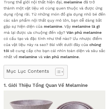
Trong thế giới nội thất hiện đại,
melamine
đã trở
thành một vật liệu vô cùng quen thuộc và được ứng
dụng rộng rãi. Từ những món đồ gia dụng nhỏ bé đến
các sản phẩm nội thất quy mô lớn, bạn dễ dàng bắt
gặp sự hiện diện của
melamine
. Vậy
melamine là gì
mà lại được ưa chuộng đến vậy?
Ván phủ melamine
có cấu tạo và đặc tính như thế nào? Ưu nhược điểm
của vật liệu này ra sao? Bài viết dưới đây của
chúng
tôi
sẽ cung cấp cho bạn cái nhìn toàn diện và sâu sắc
nhất về
melamine
và
ván phủ melamine
.
Mục Lục Contents
1. Giới Thiệu Tổng Quan Về Melamine