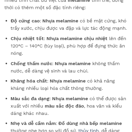
nhiều tính chất ưu việt của
melamine
tinh thể, đồng
thời có thêm một số đặc tính riêng:
Độ cứng cao
:
Nhựa melamine
có bề mặt cứng, khó
trầy xước, chịu được va đập và lực tác động mạnh.
Chịu nhiệt tốt
:
Nhựa melamine chịu nhiệt
lên đến
120°C – 140°C (tùy loại), phù hợp để đựng thức ăn
nóng.
Chống thấm nước
:
Nhựa melamine
không thấm
nước, dễ dàng vệ sinh và lau chùi.
Kháng hóa chất
:
Nhựa melamine
có khả năng
kháng nhiều loại hóa chất thông thường.
Màu sắc đa dạng
:
Nhựa melamine
có thể được sản
xuất với nhiều
màu sắc độc đáo
, hoa văn và kiểu
dáng khác nhau.
Nhẹ và dễ cầm nắm
:
Đồ dùng nhà bếp melamine
thường nhẹ hơn so với đồ sứ,
thủy tinh
, dễ dàng