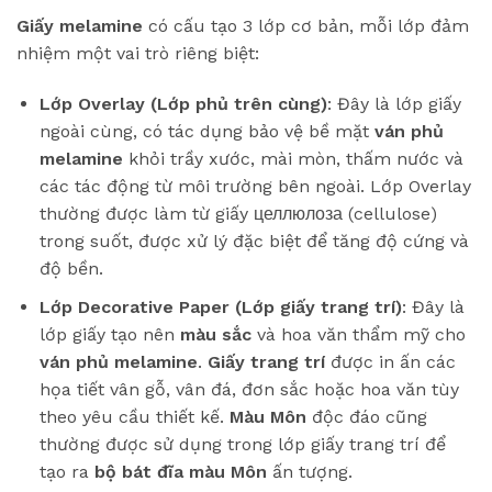
Giấy melamine
có cấu tạo 3 lớp cơ bản, mỗi lớp đảm
nhiệm một vai trò riêng biệt:
Lớp Overlay (Lớp phủ trên cùng)
: Đây là lớp giấy
ngoài cùng, có tác dụng bảo vệ bề mặt
ván phủ
melamine
khỏi trầy xước, mài mòn, thấm nước và
các tác động từ môi trường bên ngoài. Lớp Overlay
thường được làm từ giấy целлюлоза (cellulose)
trong suốt, được xử lý đặc biệt để tăng độ cứng và
độ bền.
Lớp Decorative Paper (Lớp giấy trang trí)
: Đây là
lớp giấy tạo nên
màu sắc
và hoa văn thẩm mỹ cho
ván phủ melamine
.
Giấy trang trí
được in ấn các
họa tiết vân gỗ, vân đá, đơn sắc hoặc hoa văn tùy
theo yêu cầu thiết kế.
Màu Môn
độc đáo cũng
thường được sử dụng trong lớp giấy trang trí để
tạo ra
bộ bát đĩa màu Môn
ấn tượng.