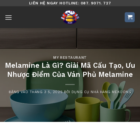
Bỏ
LIÊN HỆ NGAY HOTLINE: 087. 9071. 727
qua
nội
dung
MY RESTAURANT
Melamine Là Gì? Giải Mã Cấu Tạo, Ưu
Nhược Điểm Của Ván Phủ Melamine
ĐĂNG VÀO
THÁNG 3 5, 2025
BỞI
DỤNG CỤ NHÀ HÀNG MEKOONG