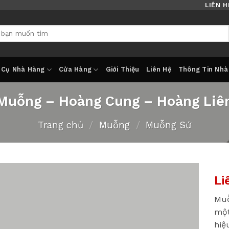
LIÊN H
 Cụ Nhà Hàng
Cửa Hàng
Giới Thiệu
Liên Hệ
Thông Tin Nhà
Muỗng – Hoàng Cung – Hoàng Liê
Trang chủ
/
Muỗng
/
Muỗng Sứ
Li
Muỗ
một
hiệ