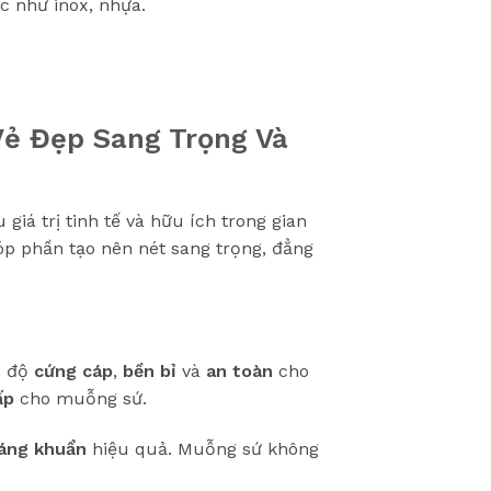
c như inox, nhựa.
ẻ Đẹp Sang Trọng Và
iá trị tinh tế và hữu ích trong gian
p phần tạo nên nét sang trọng, đẳng
n độ
cứng cáp
,
bền bỉ
và
an toàn
cho
ấp
cho muỗng sứ.
áng khuẩn
hiệu quả. Muỗng sứ không