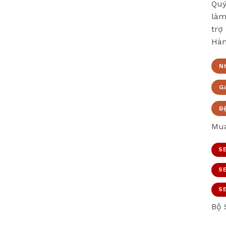
Quý
làm
trợ
Hàn
N
Gi
B
Mua
SE
SE
SE
Bộ 