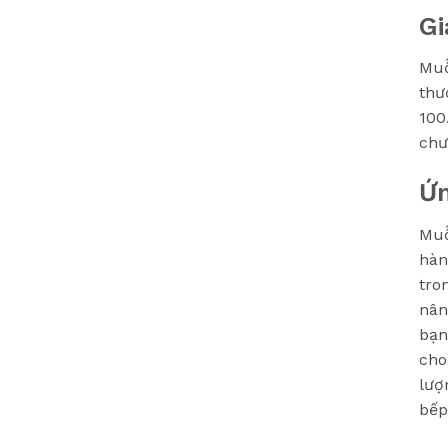
Gi
Muỗ
thư
100
chư
Ứ
Muỗ
hàn
tro
nân
bạn
cho
lượ
bếp