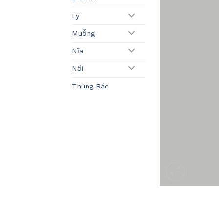
Ly
Muỗng
Nĩa
Nồi
Thùng Rác