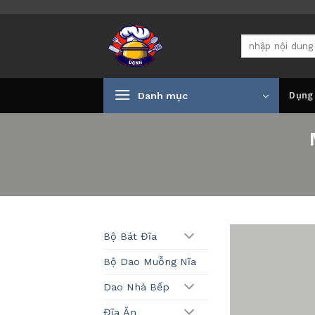
Bỏ
qua
Tìm
nội
kiếm:
dung
Danh mục
Dụng
Bộ Bát Đĩa
Bộ Dao Muỗng Nĩa
Dao Nhà Bếp
Đĩa Ăn