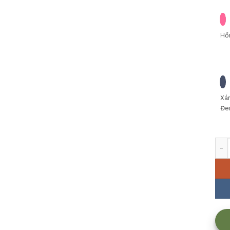
Hồ
Xá
Đe
Muỗ