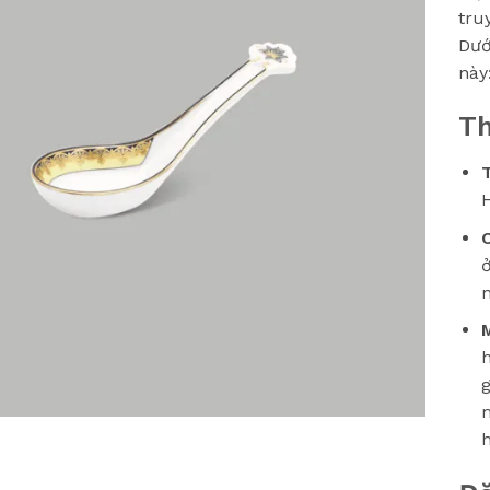
tru
Dướ
này
Th
C
ở
h
g
h