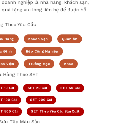
 doanh nghiệp là nhà hàng, khách sạn,
 quà tặng vui lòng liên hệ để được hỗ
g Theo Yêu Cầu
hà Hàng
Khách Sạn
Quán Ăn
a Đình
Bếp Công Nghiệp
ệnh Viện
Trường Học
Khác
 Hàng Theo SET
T 10 Cái
SET 20 Cái
SET 50 Cái
T 100 Cái
SET 200 Cái
T 500 Cái
SET Theo Yêu Cầu Sản Xuất
Sưu Tập Màu Sắc