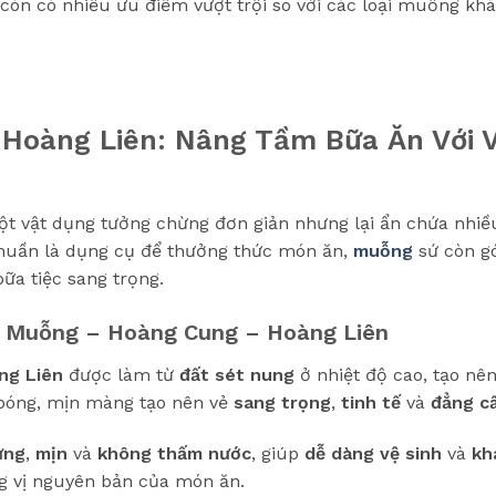
còn có nhiều ưu điểm vượt trội so với các loại muỗng khá
Hoàng Liên: Nâng Tầm Bữa Ăn Với V
t vật dụng tưởng chừng đơn giản nhưng lại ẩn chứa nhiều g
thuần là dụng cụ để thưởng thức món ăn,
muỗng
sứ còn gó
a tiệc sang trọng.
 Muỗng – Hoàng Cung – Hoàng Liên
ng Liên
được làm từ
đất sét nung
ở nhiệt độ cao, tạo nê
bóng, mịn màng tạo nên vẻ
sang trọng
,
tinh tế
và
đẳng c
ứng
,
mịn
và
không thấm nước
, giúp
dễ dàng vệ sinh
và
kh
g vị nguyên bản của món ăn.