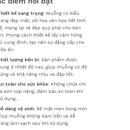
c điểm nổi bật
Thiết kế sang trọng
: Muỗng có kiểu
áng đẹp mắt, với hoa văn họa tiết tinh
ế, mang lại vẻ đẹp quý phái cho bàn
n. Phong cách thiết kế lấy cảm hứng
ừ cung đình, tạo nên sự đẳng cấp cho
ữa ăn.
Chất lượng bền bỉ
: Sản phẩm được
nung ở nhiệt độ cao, giúp muỗng có độ
ứng và khả năng chịu va đập tốt.
An toàn cho sức khỏe
: Không chứa chì
à kim loại nặng, đảm bảo an toàn khi
sử dụng.
Dễ dàng vệ sinh
: Bề mặt men bóng mịn
giúp muỗng không bám bẩn và dễ
àng làm sạch sau khi sử dụng.