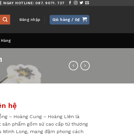
Ệ NGAY HOTLINE: 087. 9071. 727
Đăng nhập
Giỏ hàng /
0
₫
 Hàng
n
ên hệ
ng – Hoàng Cung – Hoàng Liên là
 sản phẩm gốm sứ cao cấp từ thương
u Minh Long, mang đậm phong cách