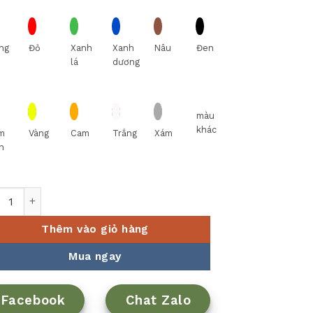
ng
Đỏ
Xanh
Xanh
Nâu
Đen
lá
dương
màu
khác
m
Vàng
Cam
Trắng
Xám
n
ng - Hoàng Cung - Hoàng Liên số lượng
Thêm vào giỏ hàng
Mua ngay
Facebook
Chat Zalo