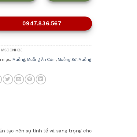
0947.836.567
:
MSDCNH23
h mục:
Muỗng
,
Muỗng Ăn Cơm
,
Muỗng Sứ
,
Muỗng
n tạo nên sự tinh tế và sang trọng cho