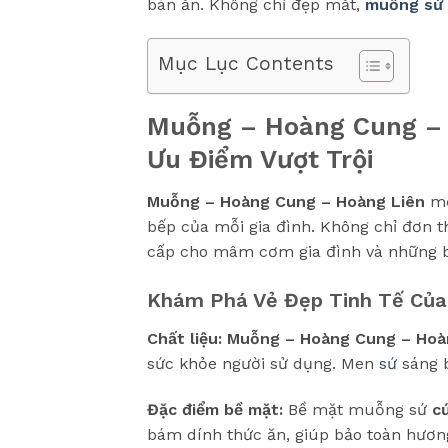
bàn ăn. Không chỉ đẹp mắt,
muỗng sứ
Mục Lục Contents
Muỗng – Hoàng Cung – 
Ưu Điểm Vượt Trội
Muỗng – Hoàng Cung – Hoàng Liên
mộ
bếp của mỗi gia đình. Không chỉ đơn 
cấp cho mâm cơm gia đình và những bữ
Khám Phá Vẻ Đẹp Tinh Tế Của
Chất liệu:
Muỗng – Hoàng Cung – Hoà
sức khỏe người sử dụng. Men
sứ
sáng 
Đặc điểm bề mặt:
Bề mặt muỗng sứ
c
bám dính thức ăn, giúp bảo toàn hươn