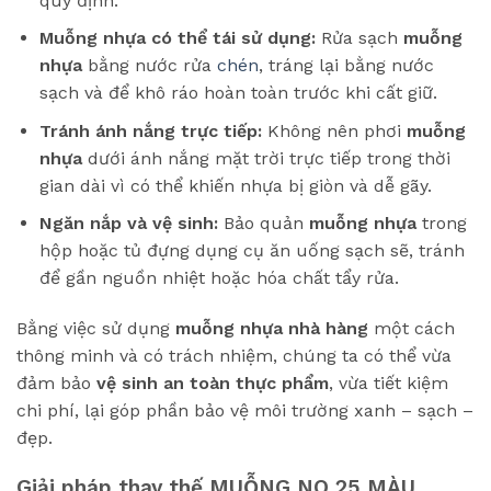
quy định.
Muỗng nhựa có thể tái sử dụng:
Rửa sạch
muỗng
nhựa
bằng nước rửa
chén
, tráng lại bằng nước
sạch và để khô ráo hoàn toàn trước khi cất giữ.
Tránh ánh nắng trực tiếp:
Không nên phơi
muỗng
nhựa
dưới ánh nắng mặt trời trực tiếp trong thời
gian dài vì có thể khiến nhựa bị giòn và dễ gãy.
Ngăn nắp và vệ sinh:
Bảo quản
muỗng nhựa
trong
hộp hoặc tủ đựng dụng cụ ăn uống sạch sẽ, tránh
để gần nguồn nhiệt hoặc hóa chất tẩy rửa.
Bằng việc sử dụng
muỗng nhựa nhà hàng
một cách
thông minh và có trách nhiệm, chúng ta có thể vừa
đảm bảo
vệ sinh an toàn thực phẩm
, vừa tiết kiệm
chi phí, lại góp phần bảo vệ môi trường xanh – sạch –
đẹp.
Giải pháp thay thế MUỖNG NO 25 MÀU