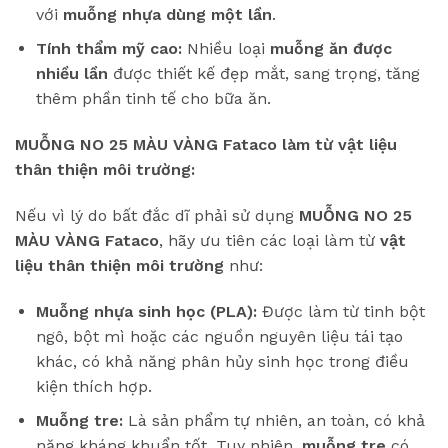
với
muỗng nhựa dùng một lần
.
Tính thẩm mỹ cao:
Nhiều loại
muỗng ăn được
nhiều lần
được thiết kế đẹp mắt, sang trọng, tăng
thêm phần tinh tế cho bữa ăn.
MUỖNG NO 25 MÀU VÀNG Fataco làm từ vật liệu
thân thiện môi trường:
Nếu vì lý do bất đắc dĩ phải sử dụng
MUỖNG NO 25
MÀU VÀNG Fataco
, hãy ưu tiên các loại làm từ
vật
liệu thân thiện môi trường
như:
Muỗng nhựa sinh học (PLA):
Được làm từ tinh bột
ngô, bột mì hoặc các nguồn nguyên liệu tái tạo
khác, có khả năng phân hủy sinh học trong điều
kiện thích hợp.
Muỗng tre:
Là sản phẩm tự nhiên, an toàn, có khả
năng kháng khuẩn tốt. Tuy nhiên,
muỗng tre
có