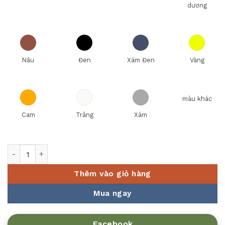
dương
Nâu
Đen
Xám Đen
Vàng
màu khác
Cam
Trắng
Xám
MUỖNG NO 25 MÀU VÀNG Fataco số lượng
Thêm vào giỏ hàng
Mua ngay
Facebook