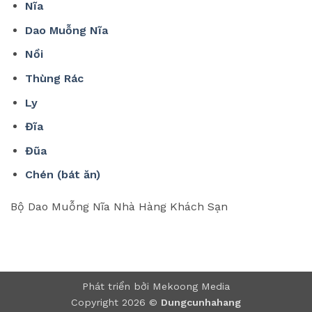
Nĩa
Dao Muỗng Nĩa
Nồi
Thùng Rác
Ly
Đĩa
Đũa
Chén (bát ăn)
Bộ Dao Muỗng Nĩa Nhà Hàng Khách Sạn
Phát triển bởi Mekoong Media
Copyright 2026 ©
Dungcunhahang