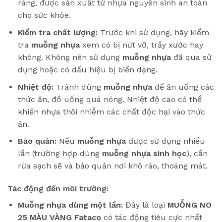
ràng, được sản xuất từ nhựa nguyên sinh an toàn
cho sức khỏe.
Kiểm tra chất lượng:
Trước khi sử dụng, hãy kiểm
tra
muỗng nhựa
xem có bị nứt vỡ, trầy xước hay
không. Không nên sử dụng
muỗng nhựa
đã qua sử
dụng hoặc có dấu hiệu bị biến dạng.
Nhiệt độ:
Tránh dùng
muỗng nhựa
để ăn uống các
thức ăn, đồ uống quá nóng. Nhiệt độ cao có thể
khiến nhựa thôi nhiễm các chất độc hại vào thức
ăn.
Bảo quản:
Nếu
muỗng nhựa
được sử dụng nhiều
lần (trường hợp dùng
muỗng nhựa sinh học
), cần
rửa sạch sẽ và bảo quản nơi khô ráo, thoáng mát.
Tác động đến môi trường:
Muỗng nhựa dùng một lần:
Đây là loại
MUỖNG NO
25 MÀU VÀNG Fataco
có tác động tiêu cực nhất