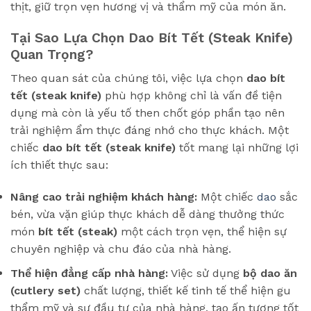
thịt, giữ trọn vẹn hương vị và thẩm mỹ của món ăn.
Tại Sao Lựa Chọn Dao Bít Tết (Steak Knife)
Quan Trọng?
Theo quan sát của chúng tôi, việc lựa chọn
dao bít
tết (steak knife)
phù hợp không chỉ là vấn đề tiện
dụng mà còn là yếu tố then chốt góp phần tạo nên
trải nghiệm ẩm thực đáng nhớ cho thực khách. Một
chiếc
dao bít tết (steak knife)
tốt mang lại những lợi
ích thiết thực sau:
Nâng cao trải nghiệm khách hàng:
Một chiếc
dao
sắc
bén, vừa vặn giúp thực khách dễ dàng thưởng thức
món
bít tết (steak)
một cách trọn vẹn, thể hiện sự
chuyên nghiệp và chu đáo của nhà hàng.
Thể hiện đẳng cấp nhà hàng:
Việc sử dụng
bộ dao ăn
(cutlery set)
chất lượng, thiết kế tinh tế thể hiện gu
thẩm mỹ và sự đầu tư của nhà hàng, tạo ấn tượng tốt