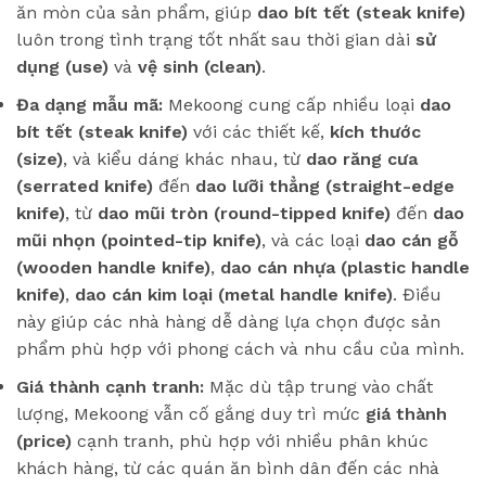
ăn mòn của sản phẩm, giúp
dao bít tết (steak knife)
luôn trong tình trạng tốt nhất sau thời gian dài
sử
dụng (use)
và
vệ sinh (clean)
.
Đa dạng mẫu mã:
Mekoong cung cấp nhiều loại
dao
bít tết (steak knife)
với các thiết kế,
kích thước
(size)
, và kiểu dáng khác nhau, từ
dao răng cưa
(serrated knife)
đến
dao lưỡi thẳng (straight-edge
knife)
, từ
dao mũi tròn (round-tipped knife)
đến
dao
mũi nhọn (pointed-tip knife)
, và các loại
dao cán gỗ
(wooden handle knife)
,
dao cán nhựa (plastic handle
knife)
,
dao cán kim loại (metal handle knife)
. Điều
này giúp các nhà hàng dễ dàng lựa chọn được sản
phẩm phù hợp với phong cách và nhu cầu của mình.
Giá thành cạnh tranh:
Mặc dù tập trung vào chất
lượng, Mekoong vẫn cố gắng duy trì mức
giá thành
(price)
cạnh tranh, phù hợp với nhiều phân khúc
khách hàng, từ các quán ăn bình dân đến các nhà