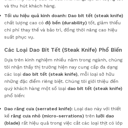
và thu hút khách hàng.
Tối ưu hiệu quả kinh doanh:
Dao bít tết (steak knife)
chất lượng cao có
độ bền (durability)
tốt, giảm thiểu
chi phí thay thế và bảo trì, đồng thời nâng cao hiệu
suất phục vụ.
Các Loại Dao Bít Tết (Steak Knife) Phổ Biến
Dựa trên kinh nghiệm nhiều năm trong ngành, chúng
tôi nhận thấy thị trường hiện nay cung cấp đa dạng
các loại
dao bít tết (steak knife)
, mỗi loại sở hữu
những đặc điểm riêng biệt. Chúng tôi giới thiệu đến
quý khách hàng một số loại
dao bít tết (steak knife)
phổ biến:
Dao răng cưa (serrated knife):
Loại dao này với thiết
kế
răng cưa nhỏ (micro-serrations)
trên
lưỡi dao
(blade)
rất hiệu quả trong việc cắt các loại thịt có lớp