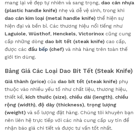
mang lại vẻ đẹp tự nhiên và sang trọng,
dao cán nhựa
(plastic handle knife)
nhẹ và dễ vệ sinh, trong khi
dao cán kim loại (metal handle knife)
thể hiện sự
hiện đại và bền bỉ. Các thương hiệu nổi tiếng như
Laguiole
,
Wüsthof
,
Henckels
,
Victorinox
cũng cung
cấp những dòng
dao bít tết (steak knife)
cao cấp,
được các
đầu
bếp
(chef)
và nhà hàng trên toàn thế
giới tin dùng.
Bảng Giá Các Loại Dao Bít Tết (Steak Knife)
Giá thành (price)
của
dao bít tết (steak knife)
phụ
thuộc vào nhiều yếu tố như chất liệu, thương hiệu,
thiết kế,
kích thước (size)
,
chiều dài (length)
,
chiều
rộng (width)
,
độ dày (thickness)
,
trọng lượng
(weight)
và số lượng đặt hàng. Chúng tôi khuyên bạn
nên liên hệ trực tiếp với các nhà cung cấp uy tín để
nhận báo giá chi tiết và được tư vấn tốt nhất.