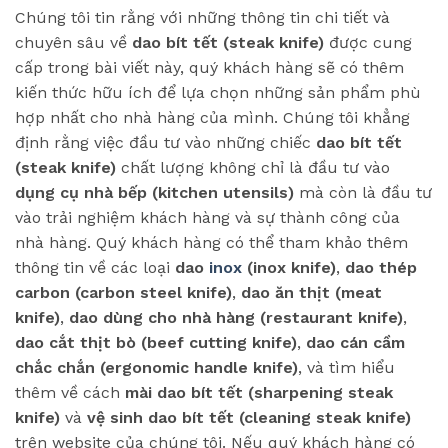
Chúng tôi tin rằng với những thông tin chi tiết và
chuyên sâu về
dao bít tết (steak knife)
được cung
cấp trong bài viết này, quý khách hàng sẽ có thêm
kiến thức hữu ích để lựa chọn những sản phẩm phù
hợp nhất cho nhà hàng của mình. Chúng tôi khẳng
định rằng việc đầu tư vào những chiếc
dao bít tết
(steak knife)
chất lượng không chỉ là đầu tư vào
dụng cụ nhà bếp (kitchen utensils)
mà còn là đầu tư
vào trải nghiệm khách hàng và sự thành công của
nhà hàng. Quý khách hàng có thể tham khảo thêm
thông tin về các loại
dao
inox
(inox knife)
,
dao thép
carbon (carbon steel knife)
,
dao ăn thịt (meat
knife)
,
dao dùng cho nhà hàng (restaurant knife)
,
dao cắt thịt bò (beef cutting knife)
,
dao cán cầm
chắc chắn (ergonomic handle knife)
, và tìm hiểu
thêm về cách
mài dao bít tết (sharpening steak
knife)
và
vệ sinh dao bít tết (cleaning steak knife)
trên website của chúng tôi. Nếu quý khách hàng có