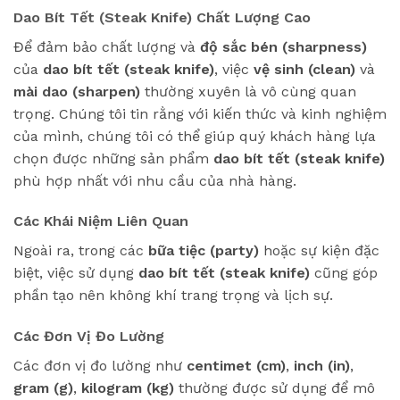
Dao Bít Tết (Steak Knife) Chất Lượng Cao
Để đảm bảo chất lượng và
độ sắc bén (sharpness)
của
dao bít tết (steak knife)
, việc
vệ sinh (clean)
và
mài dao (sharpen)
thường xuyên là vô cùng quan
trọng. Chúng tôi tin rằng với kiến thức và kinh nghiệm
của mình, chúng tôi có thể giúp quý khách hàng lựa
chọn được những sản phẩm
dao bít tết (steak knife)
phù hợp nhất với nhu cầu của nhà hàng.
Các Khái Niệm Liên Quan
Ngoài ra, trong các
bữa tiệc (party)
hoặc sự kiện đặc
biệt, việc sử dụng
dao bít tết (steak knife)
cũng góp
phần tạo nên không khí trang trọng và lịch sự.
Các Đơn Vị Đo Lường
Các đơn vị đo lường như
centimet (cm)
,
inch (in)
,
gram (g)
,
kilogram (kg)
thường được sử dụng để mô