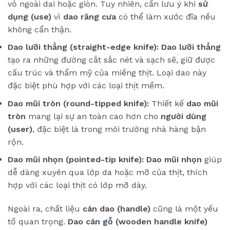
vỏ ngoài dai hoặc giòn. Tuy nhiên, cần lưu ý khi
sử
dụng (use)
vì
dao răng cưa
có thể làm xước
đĩa
nếu
không cẩn thận.
Dao lưỡi thẳng (straight-edge knife):
Dao lưỡi thẳng
tạo ra những đường cắt sắc nét và sạch sẽ, giữ được
cấu trúc và thẩm mỹ của miếng thịt. Loại dao này
đặc biệt phù hợp với các loại thịt mềm.
Dao mũi tròn (round-tipped knife):
Thiết kế
dao mũi
tròn
mang lại sự an toàn cao hơn cho
người dùng
(user)
, đặc biệt là trong môi trường nhà hàng bận
rộn.
Dao mũi nhọn (pointed-tip knife):
Dao mũi nhọn
giúp
dễ dàng xuyên qua lớp da hoặc mỡ của thịt, thích
hợp với các loại thịt có lớp mỡ dày.
Ngoài ra, chất liệu
cán dao (handle)
cũng là một yếu
tố quan trọng.
Dao cán
gỗ
(wooden handle knife)