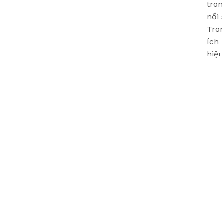
tro
nồi
Tro
ích
hiệ