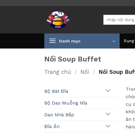
Bỏ
qua
Tìm
nội
kiếm:
dung
Danh mục
Dụng
Nồi Soup Buffet
Trang chủ
/
Nồi
/
Nồi Soup Buf
Tro
Bộ Bát Đĩa
chó
Bộ Dao Muỗng Nĩa
cụ 
khô
Dao Nhà Bếp
ăn 
Đĩa Ăn
hàn