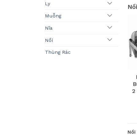
Ly
Nồ
Muỗng
Nĩa
Nồi
Thùng Rác
B
2
Nồi