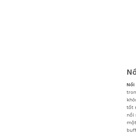
Nồ
Nồi
tro
khô
tốt
nồi
một
buf