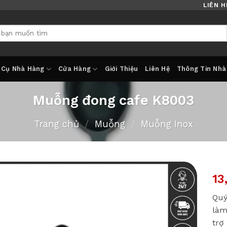
LIÊN H
 Cụ Nhà Hàng
Cửa Hàng
Giới Thiệu
Liên Hệ
Thông Tin Nhà
Muỗng đong cafe K8003
Trang chủ
/
Muỗng
/
Muỗng Inox
13
Quý
làm
trợ