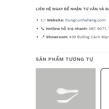
LIÊN HỆ NGAY ĐỂ NHẬN TƯ VẤN VÀ BÁ
👉
Website:
Dungcunhahang.com
📞
Hotline hỗ trợ nhanh:
087. 9071.
📍
Showroom:
439 Đường Cách Mạng
SẢN PHẨM TƯƠNG TỰ