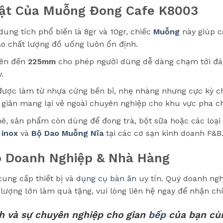
ật Của Muỗng Đong Cafe K8003
ung tích phổ biến là 8gr và 10gr, chiếc
Muỗng
này giúp c
o chất lượng đồ uống luôn ổn định.
lên đến
225mm
cho phép người dùng dễ dàng chạm tới đáy
.
ợc làm từ nhựa cứng bền bỉ, nhẹ nhàng nhưng cực kỳ chắ
i giản mang lại vẻ ngoài chuyên nghiệp cho khu vực pha c
ê, sản phẩm còn dùng để đong trà, bột sữa hoặc các loại
inox
và
Bộ Dao Muỗng Nĩa
tại các cơ sạn kinh doanh F&B
o Doanh Nghiệp & Nhà Hàng
ung cấp thiết bị và
dụng cụ bàn ăn
uy tín. Quý doanh ngh
ượng lớn làm quà tặng, vui lòng liên hệ ngay để nhận chín
h và sự chuyên nghiệp cho gian
bếp
của bạn cù