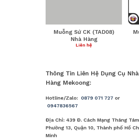
CK (TAC08)
Muỗng Sứ CK (TAD08)
M
n Ăn
Nhà Hàng
ên hệ
Liên hệ
Thông Tin Liên Hệ Dụng Cụ Nhà
Hàng Mekoong:
Hotline/Zalo:
0879 071 727
or
0947836567
Địa Chỉ: 439 Đ. Cách Mạng Tháng Tám
Phường 13, Quận 10, Thành phố Hồ Ch
Minh