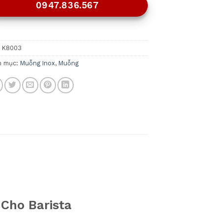
0947.836.567
:
K8003
h mục:
Muỗng Inox
,
Muỗng
Cho Barista