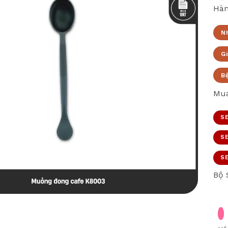
Hàn
N
Gi
B
Mua
SE
SE
SE
Bộ 