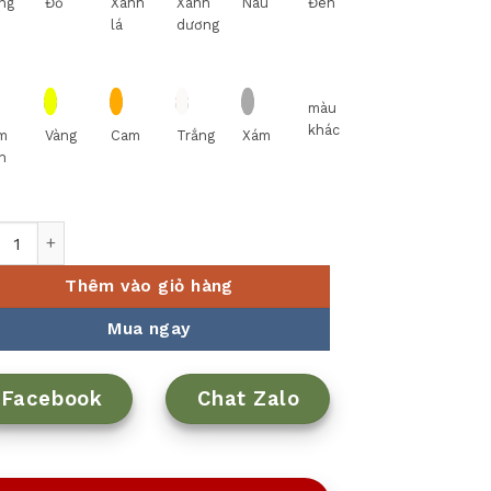
ng
Đỏ
Xanh
Xanh
Nâu
Đen
lá
dương
màu
khác
m
Vàng
Cam
Trắng
Xám
n
ng đong cafe K8003 số lượng
Thêm vào giỏ hàng
Mua ngay
Facebook
Chat Zalo