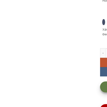
Hồ
Xá
Đe
Muỗ