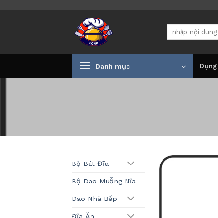
Bỏ
qua
Tìm
nội
kiếm:
dung
Danh mục
Dụng
Bộ Bát Đĩa
Bộ Dao Muỗng Nĩa
Dao Nhà Bếp
Đĩa Ăn