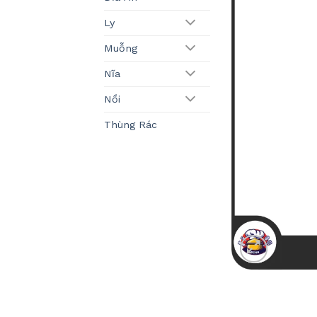
Ly
Muỗng
Nĩa
Nồi
Thùng Rác