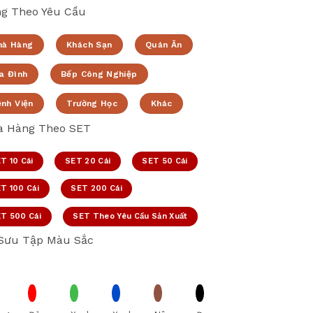
g Theo Yêu Cầu
hà Hàng
Khách Sạn
Quán Ăn
a Đình
Bếp Công Nghiệp
ệnh Viện
Trường Học
Khác
 Hàng Theo SET
T 10 Cái
SET 20 Cái
SET 50 Cái
T 100 Cái
SET 200 Cái
T 500 Cái
SET Theo Yêu Cầu Sản Xuất
Sưu Tập Màu Sắc