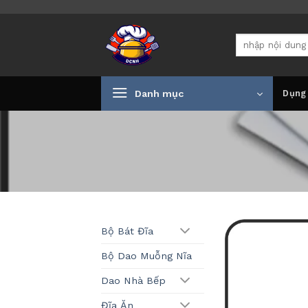
Bỏ
qua
Tìm
nội
kiếm:
dung
Danh mục
Dụng
Bộ Bát Đĩa
Bộ Dao Muỗng Nĩa
Dao Nhà Bếp
Đĩa Ăn