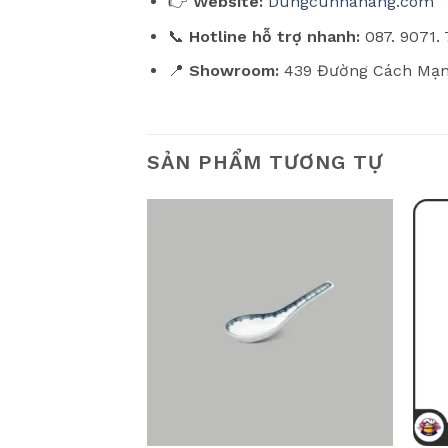
👉
Website:
Dungcunhahang.com
📞
Hotline hỗ trợ nhanh:
087. 9071.
📍
Showroom:
439 Đường Cách Mạng
SẢN PHẨM TƯƠNG TỰ