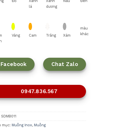
ng
Đỏ
Xanh
Xanh
Nâu
Đen
lá
dương
màu
khác
m
Vàng
Cam
Trắng
Xám
n
Facebook
Chat Zalo
0947.836.567
:
SDMB011
h mục:
Muỗng Inox
,
Muỗng