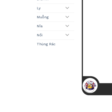
Ly
Muỗng
Nĩa
Nồi
Thùng Rác