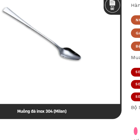
Hàn
N
Gi
B
Mua
SE
SE
SE
Bộ 