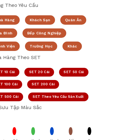
g Theo Yêu Cầu
hà Hàng
Khách Sạn
Quán Ăn
a Đình
Bếp Công Nghiệp
ệnh Viện
Trường Học
Khác
 Hàng Theo SET
T 10 Cái
SET 20 Cái
SET 50 Cái
T 100 Cái
SET 200 Cái
T 500 Cái
SET Theo Yêu Cầu Sản Xuất
Sưu Tập Màu Sắc