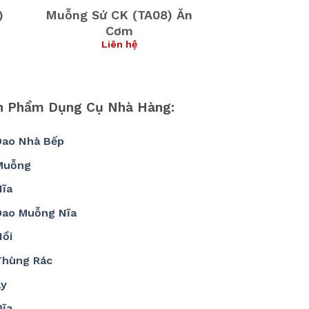
)
Muỗng Sứ CK (TA08) Ăn
Cơm
Liên hệ
n Phẩm Dụng Cụ Nhà Hàng:
Dao Nhà Bếp
Muỗng
Nĩa
Dao Muỗng Nĩa
Nồi
Thùng Rác
Ly
Đĩa