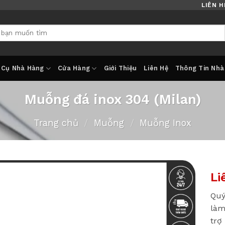
LIÊN H
 Cụ Nhà Hàng
Cửa Hàng
Giới Thiệu
Liên Hệ
Thông Tin Nhà
Muỗng đá inox 304 (Milan)
Trang chủ
/
Muỗng
/
Muỗng Inox
Li
Quý
làm
trợ