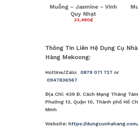
CK (TAC08)
Muỗng – Jasmine – Vinh
Mu
n Ăn
Quy Nhạt
ên hệ
33,480
₫
Thông Tin Liên Hệ Dụng Cụ Nhà
Hàng Mekoong:
Hotline/Zalo:
0879 071 727
or
0947836567
Địa Chỉ: 439 Đ. Cách Mạng Tháng Tám
Phường 13, Quận 10, Thành phố Hồ Ch
Minh
Website:
https://dungcunhahang.com