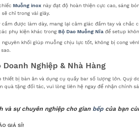
chiếc
Muỗng inox
này đạt độ hoàn thiện cực cao, sáng bó
sẽ chỉ trong vài giây.
 cầm được làm dày, mang lại cảm giác đầm tay và chắc ch
các phụ kiện khác trong
Bộ Dao Muỗng Nĩa
để setup không
nguyên khối giúp muỗng chịu lực tốt, không bị cong vên
 sao.
o Doanh Nghiệp & Nhà Hàng
iết bị bàn ăn và dụng cụ quầy bar số lượng lớn. Quý do
quà tặng đối tác, vui lòng liên hệ ngay để nhận chính sác
h và sự chuyên nghiệp cho gian
bếp
của bạn cù
O GIÁ SỈ!