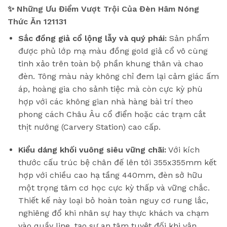
✨ Những Ưu Điểm Vượt Trội Của Đèn Hâm Nóng
Thức Ăn 121131
Sắc đồng giả cổ lộng lẫy và quý phái:
Sản phẩm
được phủ lớp mạ màu đồng gold giả cổ vô cùng
tinh xảo trên toàn bộ phần khung thân và chao
đèn. Tông màu này không chỉ đem lại cảm giác ấm
áp, hoàng gia cho sảnh tiệc mà còn cực kỳ phù
hợp với các không gian nhà hàng bài trí theo
phong cách Châu Âu cổ điển hoặc các trạm cắt
thịt nướng (Carvery Station) cao cấp.
Kiểu dáng khối vuông siêu vững chãi:
Với kích
thước cấu trúc bệ chân đế lên tới 355x355mm kết
hợp với chiều cao hạ tầng 440mm, đèn sở hữu
một trọng tâm cơ học cực kỳ thấp và vững chắc.
Thiết kế này loại bỏ hoàn toàn nguy cơ rung lắc,
nghiêng đổ khi nhân sự hay thực khách va chạm
vào quầy line, tạo sự an tâm tuyệt đối khi vận