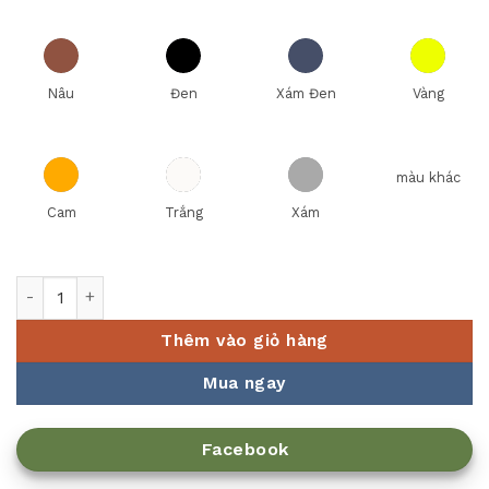
Nâu
Đen
Xám Đen
Vàng
màu khác
Cam
Trắng
Xám
Đèn hâm nóng thức ăn 121131 số lượng
Thêm vào giỏ hàng
Mua ngay
Facebook