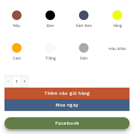
Nâu
Đen
Xám Đen
Vàng
màu khác
Cam
Trắng
Xám
Đèn hâm nóng thức ăn 121855N số lượng
Thêm vào giỏ hàng
Mua ngay
Facebook