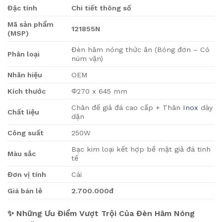
Đặc tính
Chi tiết thông số
Mã sản phẩm
121855N
(MSP)
Đèn hâm nóng thức ăn (Bóng đơn – Có
Phân loại
núm vặn)
Nhãn hiệu
OEM
Kích thước
Φ270 x 645 mm
Chân đế giả đá cao cấp + Thân
Inox
dày
Chất liệu
dặn
Công suất
250W
Bạc kim loại kết hợp bề mặt giả đá tinh
Màu sắc
tế
Đơn vị tính
Cái
Giá bán lẻ
2.700.000đ
✨ Những Ưu Điểm Vượt Trội Của Đèn Hâm Nóng