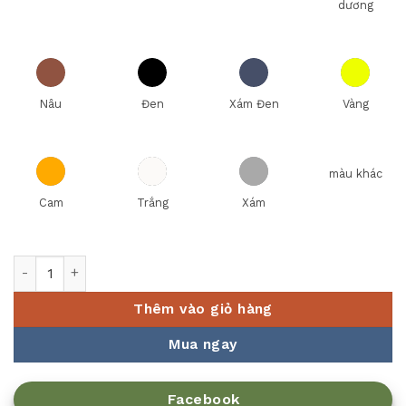
dương
Nâu
Đen
Xám Đen
Vàng
màu khác
Cam
Trắng
Xám
PK bóng đèn hâm nóng thức ăn 121375 số lượng
Thêm vào giỏ hàng
Mua ngay
Facebook