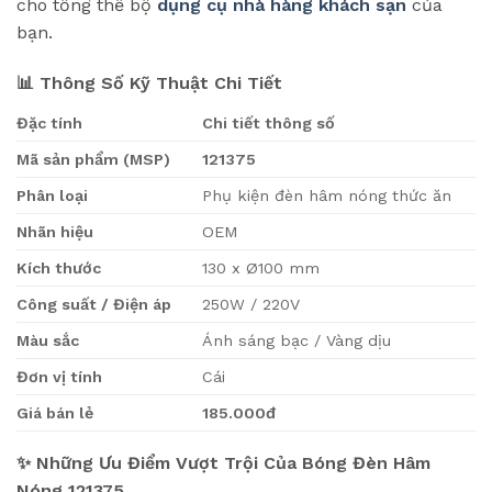
cho tổng thể bộ
dụng cụ nhà hàng khách sạn
của
bạn.
📊 Thông Số Kỹ Thuật Chi Tiết
Đặc tính
Chi tiết thông số
Mã sản phẩm (MSP)
121375
Phân loại
Phụ kiện đèn hâm nóng thức ăn
Nhãn hiệu
OEM
Kích thước
130 x Ø100 mm
Công suất / Điện áp
250W / 220V
Màu sắc
Ánh sáng bạc / Vàng dịu
Đơn vị tính
Cái
Giá bán lẻ
185.000đ
✨ Những Ưu Điểm Vượt Trội Của Bóng Đèn Hâm
Nóng 121375