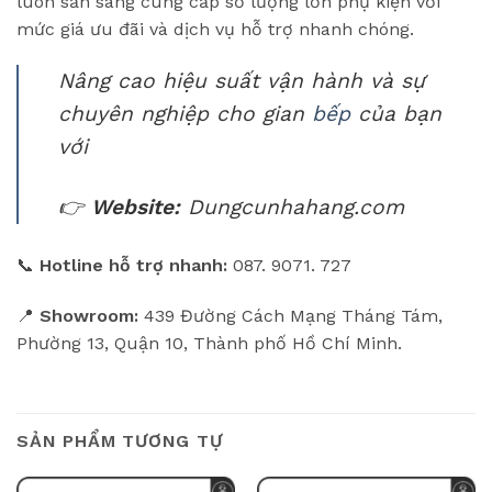
luôn sẵn sàng cung cấp số lượng lớn phụ kiện với
mức giá ưu đãi và dịch vụ hỗ trợ nhanh chóng.
Nâng cao hiệu suất vận hành và sự
chuyên nghiệp cho gian
bếp
của bạn
với
👉
Website:
Dungcunhahang.com
📞
Hotline hỗ trợ nhanh:
087. 9071. 727
📍
Showroom:
439 Đường Cách Mạng Tháng Tám,
Phường 13, Quận 10, Thành phố Hồ Chí Minh.
SẢN PHẨM TƯƠNG TỰ