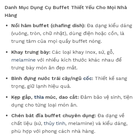
Danh Mục Dụng Cụ Buffet Thiết Yếu Cho Mọi Nhà
Hàng
Nồi hâm buffet (chafing dish):
Đa dạng kiểu dáng
(vuông, tròn, chữ nhật), dùng điện hoặc cồn, là
trung tâm của mọi quầy buffet nóng.
Khay trưng bày:
Các loại khay Inox, sứ, gỗ,
melamine
với nhiều kích thước khác nhau để
trưng bày món ăn đẹp mắt.
Bình đựng nước trái cây/ngũ
cốc
:
Thiết kế sang
trọng, giữ lạnh hiệu quả.
Kẹp gắp,
thìa
múc, dao cắt:
Đảm bảo vệ sinh, tiện
dụng cho từng loại món ăn.
Chén bát đĩa buffet chuyên dụng:
Đa dạng về
chất liệu (sứ,
thủy tinh
, melamine) và kiểu dáng,
phù hợp với phong cách nhà hàng.