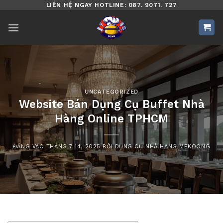
Bỏ
LIÊN HỆ NGAY HOTLINE: 087. 9071. 727
qua
nội
dung
UNCATEGORIZED
Website Bán Dụng Cụ Buffet Nhà
Hàng Online TPHCM
ĐĂNG VÀO
THÁNG 7 14, 2025
BỞI
DỤNG CỤ NHÀ HÀNG MEKOONG