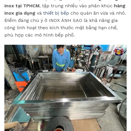
inox tại TPHCM
, tập trung nhiều vào phân khúc
hàng
inox gia dụng
và
thiết bị bếp
cho quán ăn vừa và nhỏ.
Điểm đáng chú ý ở INOX ÁNH SAO là khả năng gia
công linh hoạt theo kích thước mặt bằng hạn chế,
phù hợp các mô hình bếp phố.