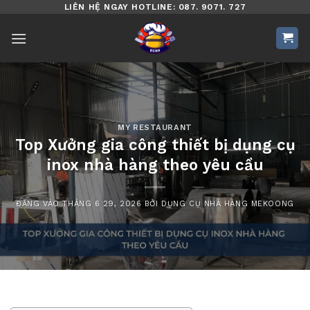
Bỏ
LIÊN HỆ NGAY HOTLINE: 087. 9071. 727
qua
nội
dung
MY RESTAURANT
Top Xưởng gia công thiết bị dụng cụ
inox nhà hàng theo yêu cầu
ĐĂNG VÀO
THÁNG 6 29, 2026
BỞI
DỤNG CỤ NHÀ HÀNG MEKOONG