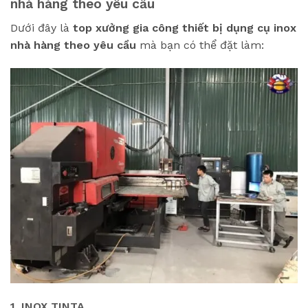
nhà hàng theo yêu cầu
Dưới đây là
top xưởng gia công thiết bị dụng cụ inox
nhà hàng theo yêu cầu
mà bạn có thể đặt làm:
1. INOX TINTA