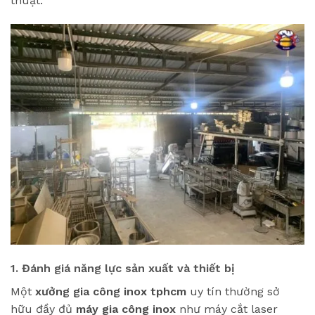
thuật.
1. Đánh giá năng lực sản xuất và thiết bị
Một
xưởng gia công inox tphcm
uy tín thường sở
hữu đầy đủ
máy gia công inox
như máy cắt laser