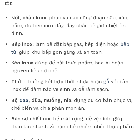
tốt.
Nồi, chảo inox:
phục vụ các công đoạn nấu, xào,
hầm; ưu tiên inox dày, đáy chắc để giữ nhiệt ổn
định.
Bếp inox:
làm bệ đặt bếp gas, bếp điện hoặc
bếp
từ
, giúp khu bếp gọn gàng và an toàn.
Kéo inox:
dùng để cắt thực phẩm, bao bì hoặc
nguyên liệu sơ chế.
Thớt:
thường kết hợp thớt nhựa hoặc
gỗ
với bàn
inox để đảm bảo vệ sinh và dễ làm sạch.
Bộ
dao
, đũa, muỗng, nĩa:
dụng cụ cơ bản phục vụ
chế biến và chia phần món ăn.
Bàn sơ chế inox:
bề mặt rộng, dễ vệ sinh, giúp
thao tác nhanh và hạn chế nhiễm chéo thực phẩm.