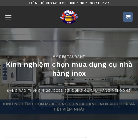
Bỏ
LIÊN HỆ NGAY HOTLINE: 087. 9071. 727
qua
nội
dung
MY RESTAURANT
Kinh nghiệm chọn mua dụng cụ nhà
hàng inox
ĐĂNG VÀO
THÁNG 6 29, 2026
BỞI
DỤNG CỤ NHÀ HÀNG MEKOONG