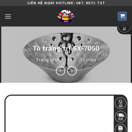
Bỏ
LIÊN HỆ NGAY HOTLINE: 087. 9071. 727
qua
nội
dung
Tô trang trí SX-7050
Trang chủ
/
Tô
/
Tô Inox