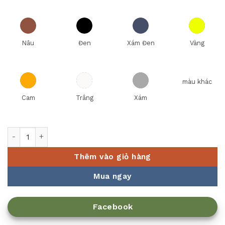
Nâu
Đen
Xám Đen
Vàng
màu khác
Cam
Trắng
Xám
Tô trang trí lớn SX-7279 số lượng
Thêm vào giỏ hàng
Mua ngay
Facebook