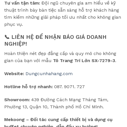
Tư vấn tận tâm:
Đội ngũ chuyên gia am hiểu về kỹ
thuật trình bày bàn tiệc sẵn sàng hỗ trợ khách hàng
tìm kiếm những giải pháp tối ưu nhất cho không gian
phục vụ.
📞 LIÊN HỆ ĐỂ NHẬN BÁO GIÁ DOANH
NGHIỆP!
Hoàn thiện nét đẹp đẳng cấp và quy mô cho không
gian của bạn với mẫu
Tô Trang Trí Lớn SX-7279-3
.
Website:
Dungcunhahang.com
Hotline hỗ trợ nhanh:
087. 9071. 727
Showroom:
439 Đường Cách Mạng Tháng Tám,
Phường 13, Quận 10, Thành phố Hồ Chí Minh.
Mekoong – Đối tác cung cấp thiết bị và dụng cụ
buffet chuyên nghiệp, dẫn đầu xu hướng!