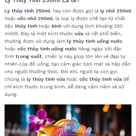
Ly Thủy Tinh 250ml Là Gì?
Ly
thủy tinh
250ml
, hay còn được gọi là
ly nhỏ 250ml
hoặc
cốc nhỏ 250ml
, là loại ly được chế tạo từ chất
liệu
thủy tinh
hoặc
kính
với dung tích khoảng 250
mililit. Đây là một kích thước
vừa
và rất phổ biến,
thường được sử dụng làm
ly thủy tinh uống nước
hoặc
cốc thủy tinh uống nước
hàng ngày. Với đặc
tính
trong suốt
, chiếc ly này giúp tôn lên vẻ đẹp tự
nhiên của đồ uống, tạo cảm giác tươi mát và hấp dẫn
cho người thưởng thức. Đôi khi, người ta còn gọi
chúng là
ly thủy tinh vừa
hoặc
cốc thủy tinh vừa
để
chỉ kích thước trung
bình
, dễ dàng cầm nắm và sử
dụng.