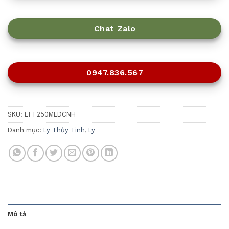
Chat Zalo
0947.836.567
SKU:
LTT250MLDCNH
Danh mục:
Ly Thủy Tinh
,
Ly
Mô tả