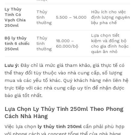
Ly Thủy
Thủy
Hữu ích cho việc
Tinh Có
tinh
5.500 – 14.000
định lượng nguyên
Vạch Chia
thường
liệu pha chế
250ml
Lựa chọn tiết
Bộ ly thủy
Thủy
18.000 –
kiệm và đồng bộ
tinh 6 chiếc
tinh
60.000/bộ
cho gia đình hoặc
250ml
thường
quán ăn nhỏ
Lưu ý:
Đây chỉ là mức giá tham khảo, giá thực tế có
thể thay đổi tùy thuộc vào nhà cung cấp, số lượng
mua và các yếu tố khác. Quý khách hàng nên liên hệ
trực tiếp với các nhà cung cấp uy tín để nhận được
báo giá tốt nhất.
Lựa Chọn
Ly Thủy Tinh 250ml
Theo Phong
Cách Nhà Hàng
Việc lựa chọn
ly thủy tinh 250ml
cần phải phù hợp
với phong cách và concept tổng thể của nhà hàng