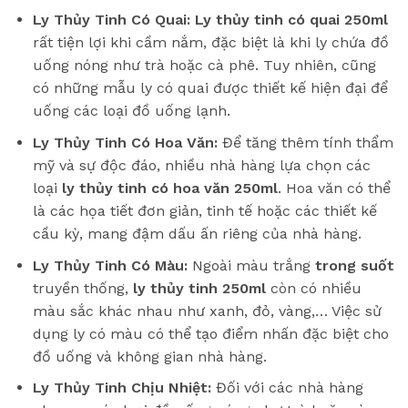
Ly Thủy Tinh Có Quai:
Ly thủy tinh có quai 250ml
rất tiện lợi khi cầm nắm, đặc biệt là khi ly chứa đồ
uống nóng như trà hoặc cà phê. Tuy nhiên, cũng
có những mẫu ly có quai được thiết kế hiện đại để
uống các loại đồ uống lạnh.
Ly Thủy Tinh Có Hoa Văn:
Để tăng thêm tính thẩm
mỹ và sự độc đáo, nhiều nhà hàng lựa chọn các
loại
ly thủy tinh có hoa văn 250ml
. Hoa văn có thể
là các họa tiết đơn giản, tinh tế hoặc các thiết kế
cầu kỳ, mang đậm dấu ấn riêng của nhà hàng.
Ly Thủy Tinh Có Màu:
Ngoài màu trắng
trong suốt
truyền thống,
ly thủy tinh 250ml
còn có nhiều
màu sắc khác nhau như xanh, đỏ, vàng,… Việc sử
dụng ly có màu có thể tạo điểm nhấn đặc biệt cho
đồ uống và không gian nhà hàng.
Ly Thủy Tinh Chịu Nhiệt:
Đối với các nhà hàng