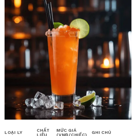
CHẤT
MỨC GIÁ
LOẠI LY
GHI CHÚ
LIỆU
(VNĐ/CHIẾC)