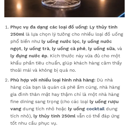
Phục vụ đa dạng các loại đồ uống:
Ly thủy tinh
250ml
là lựa chọn lý tưởng cho nhiều loại đồ uống
phổ biến như
ly uống nước lọc
,
ly uống nước
ngọt
,
ly uống trà
,
ly uống cà phê
,
ly uống sữa
, và
ly đựng nước ép
. Kích thước này vừa đủ cho một
khẩu phần tiêu chuẩn, giúp khách hàng cảm thấy
thoải mái và không bị quá no.
Phù hợp với nhiều loại hình nhà hàng:
Dù nhà
hàng của bạn là quán cà phê ấm cúng, nhà hàng
gia đình thân mật hay thậm chí là một nhà hàng
fine dining sang trọng (cho các loại
ly uống rượu
vang
dung tích nhỏ hoặc
ly uống
cocktail
dung
tích nhỏ),
ly thủy tinh 250ml
vẫn có thể đáp ứng
tốt nhu cầu phục vụ.