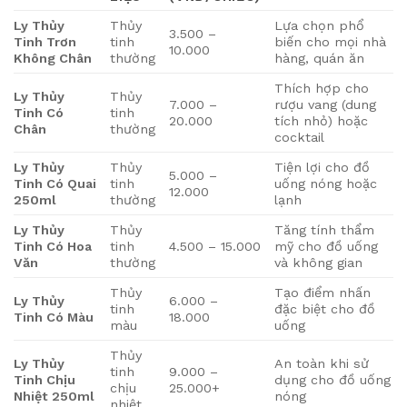
Ly Thủy
Thủy
Lựa chọn phổ
3.500 –
Tinh Trơn
tinh
biến cho mọi nhà
10.000
Không Chân
thường
hàng, quán ăn
Thích hợp cho
Ly Thủy
Thủy
7.000 –
rượu vang (dung
Tinh Có
tinh
20.000
tích nhỏ) hoặc
Chân
thường
cocktail
Ly Thủy
Thủy
Tiện lợi cho đồ
5.000 –
Tinh Có Quai
tinh
uống nóng hoặc
12.000
250ml
thường
lạnh
Ly Thủy
Thủy
Tăng tính thẩm
Tinh Có Hoa
tinh
4.500 – 15.000
mỹ cho đồ uống
Văn
thường
và không gian
Thủy
Tạo điểm nhấn
Ly Thủy
6.000 –
tinh
đặc biệt cho đồ
Tinh Có Màu
18.000
màu
uống
Thủy
Ly Thủy
An toàn khi sử
tinh
9.000 –
Tinh Chịu
dụng cho đồ uống
chịu
25.000+
Nhiệt 250ml
nóng
nhiệt