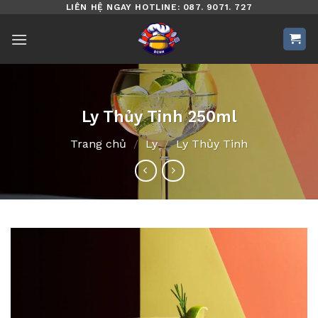
Bỏ
LIÊN HỆ NGAY HOTLINE: 087. 9071. 727
qua
nội
dung
Ly Thủy Tinh 250ml
Trang chủ
/
Ly
/
Ly Thủy Tinh