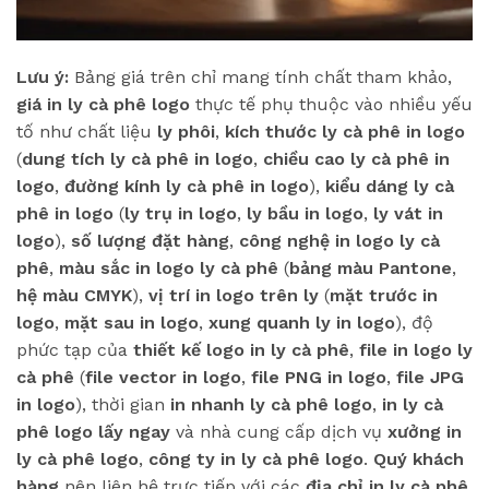
Lưu ý:
Bảng giá trên chỉ mang tính chất tham khảo,
giá in ly cà phê logo
thực tế phụ thuộc vào nhiều yếu
tố như chất liệu
ly phôi
,
kích thước ly cà phê in logo
(
dung tích ly cà phê in logo
,
chiều cao ly cà phê in
logo
,
đường kính ly cà phê in logo
),
kiểu dáng ly cà
phê in logo
(
ly trụ in logo
,
ly bầu in logo
,
ly vát in
logo
),
số lượng đặt hàng
,
công nghệ in logo ly cà
phê
,
màu sắc in logo ly cà phê
(
bảng màu Pantone
,
hệ màu CMYK
),
vị trí in logo trên ly
(
mặt trước in
logo
,
mặt sau in logo
,
xung quanh ly in logo
), độ
phức tạp của
thiết kế logo in ly cà phê
,
file in logo ly
cà phê
(
file vector in logo
,
file PNG in logo
,
file JPG
in logo
), thời gian
in nhanh ly cà phê logo
,
in ly cà
phê logo lấy ngay
và nhà cung cấp dịch vụ
xưởng in
ly cà phê logo
,
công ty in ly cà phê logo
.
Quý khách
hàng
nên liên hệ trực tiếp với các
địa chỉ in ly cà phê