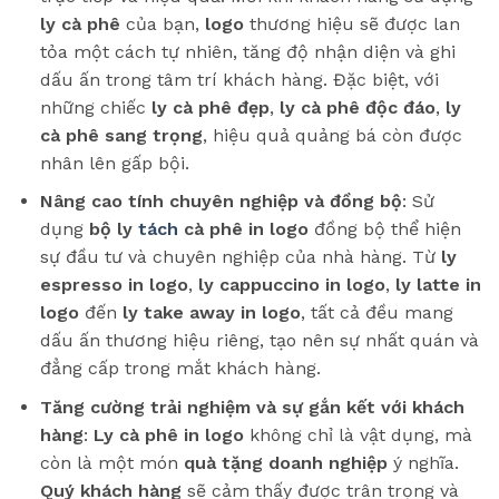
ly cà phê
của bạn,
logo
thương hiệu sẽ được lan
tỏa một cách tự nhiên, tăng độ nhận diện và ghi
dấu ấn trong tâm trí khách hàng. Đặc biệt, với
những chiếc
ly cà phê đẹp
,
ly cà phê độc đáo
,
ly
cà phê sang trọng
, hiệu quả quảng bá còn được
nhân lên gấp bội.
Nâng cao tính chuyên nghiệp và đồng bộ
: Sử
dụng
bộ ly
tách
cà phê in logo
đồng bộ thể hiện
sự đầu tư và chuyên nghiệp của nhà hàng. Từ
ly
espresso in logo
,
ly cappuccino in logo
,
ly latte in
logo
đến
ly take away in logo
, tất cả đều mang
dấu ấn thương hiệu riêng, tạo nên sự nhất quán và
đẳng cấp trong mắt khách hàng.
Tăng cường trải nghiệm và sự gắn kết với khách
hàng
:
Ly cà phê in logo
không chỉ là vật dụng, mà
còn là một món
quà tặng doanh nghiệp
ý nghĩa.
Quý khách hàng
sẽ cảm thấy được trân trọng và