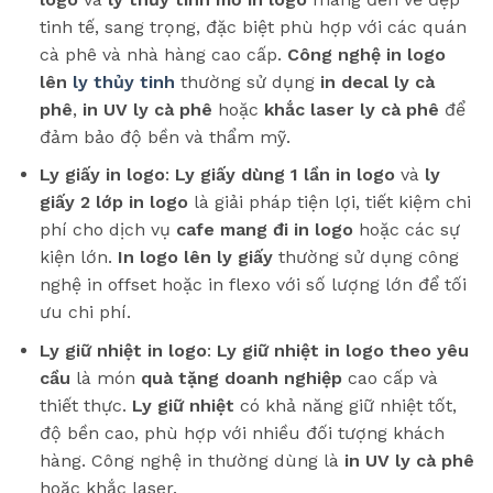
tinh tế, sang trọng, đặc biệt phù hợp với các quán
cà phê và nhà hàng cao cấp.
Công nghệ in logo
lên
ly thủy tinh
thường sử dụng
in decal ly cà
phê
,
in UV ly cà phê
hoặc
khắc laser ly cà phê
để
đảm bảo độ bền và thẩm mỹ.
Ly giấy in logo
:
Ly giấy dùng 1 lần in logo
và
ly
giấy 2 lớp in logo
là giải pháp tiện lợi, tiết kiệm chi
phí cho dịch vụ
cafe mang đi in logo
hoặc các sự
kiện lớn.
In logo lên ly giấy
thường sử dụng công
nghệ in offset hoặc in flexo với số lượng lớn để tối
ưu chi phí.
Ly giữ nhiệt in logo
:
Ly giữ nhiệt in logo theo yêu
cầu
là món
quà tặng doanh nghiệp
cao cấp và
thiết thực.
Ly giữ nhiệt
có khả năng giữ nhiệt tốt,
độ bền cao, phù hợp với nhiều đối tượng khách
hàng. Công nghệ in thường dùng là
in UV ly cà phê
hoặc khắc laser.