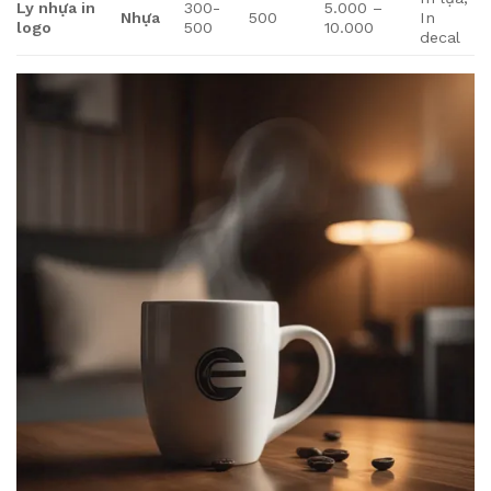
Ly nhựa in
300-
5.000 –
Nhựa
500
In
logo
500
10.000
decal