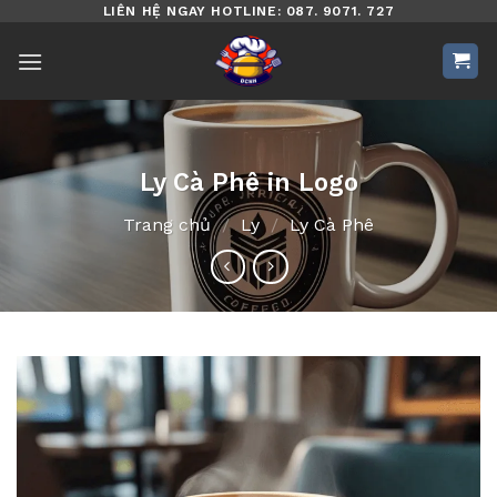
Bỏ
LIÊN HỆ NGAY HOTLINE: 087. 9071. 727
qua
nội
dung
Ly Cà Phê in Logo
Trang chủ
/
Ly
/
Ly Cà Phê