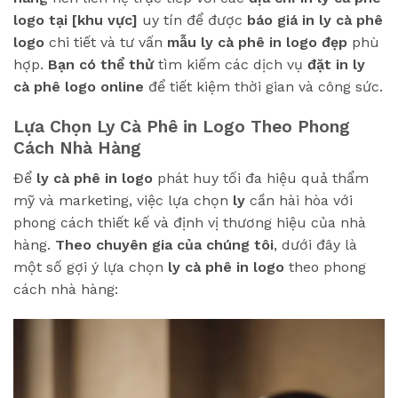
logo tại [khu vực]
uy tín để được
báo giá in ly cà phê
logo
chi tiết và tư vấn
mẫu ly cà phê in logo đẹp
phù
hợp.
Bạn có thể thử
tìm kiếm các dịch vụ
đặt in ly
cà phê logo online
để tiết kiệm thời gian và công sức.
Lựa Chọn Ly Cà Phê in Logo Theo Phong
Cách Nhà Hàng
Để
ly cà phê in logo
phát huy tối đa hiệu quả thẩm
mỹ và marketing, việc lựa chọn
ly
cần hài hòa với
phong cách thiết kế và định vị thương hiệu của nhà
hàng.
Theo chuyên gia của chúng tôi
, dưới đây là
một số gợi ý lựa chọn
ly cà phê in logo
theo phong
cách nhà hàng: