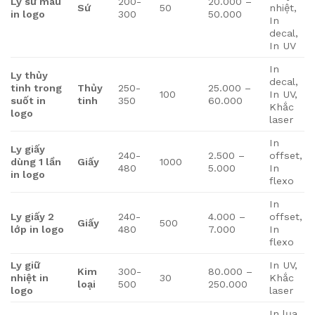
Ly sứ màu
200-
20.000 –
Sứ
50
nhiệt,
in logo
300
50.000
In
decal,
In UV
In
Ly thủy
decal,
tinh trong
Thủy
250-
25.000 –
100
In UV,
suốt in
tinh
350
60.000
Khắc
logo
laser
In
Ly giấy
240-
2.500 –
offset,
dùng 1 lần
Giấy
1000
480
5.000
In
in logo
flexo
In
Ly giấy 2
240-
4.000 –
offset,
Giấy
500
lớp in logo
480
7.000
In
flexo
Ly giữ
In UV,
Kim
300-
80.000 –
nhiệt in
30
Khắc
loại
500
250.000
logo
laser
In lụa,