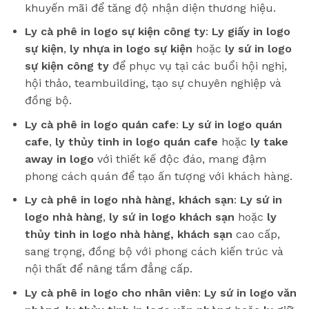
khuyến mãi để tăng độ nhận diện thương hiệu.
Ly cà phê in logo sự kiện công ty
:
Ly giấy in logo
sự kiện
,
ly nhựa in logo sự kiện
hoặc
ly sứ in logo
sự kiện công ty
để phục vụ tại các buổi hội nghị,
hội thảo, teambuilding, tạo sự chuyên nghiệp và
đồng bộ.
Ly cà phê in logo quán cafe
:
Ly sứ in logo quán
cafe
,
ly thủy tinh in logo quán cafe
hoặc
ly take
away in logo
với thiết kế độc đáo, mang đậm
phong cách quán để tạo ấn tượng với khách hàng.
Ly cà phê in logo nhà hàng, khách sạn
:
Ly sứ in
logo nhà hàng
,
ly sứ in logo khách sạn
hoặc
ly
thủy tinh in logo nhà hàng, khách sạn
cao cấp,
sang trọng, đồng bộ với phong cách kiến trúc và
nội thất để nâng tầm đẳng cấp.
Ly cà phê in logo cho nhân viên
:
Ly sứ in logo văn