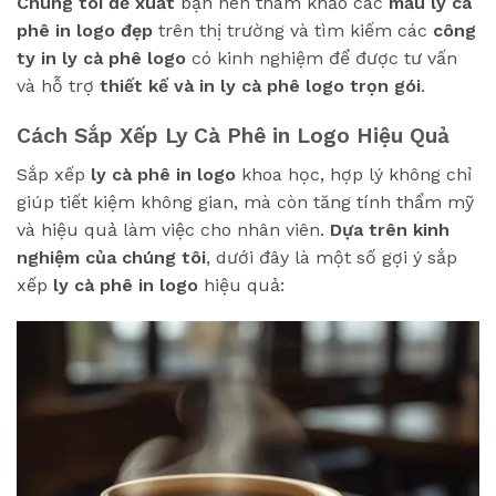
Chúng tôi đề xuất
bạn nên tham khảo các
mẫu ly cà
phê in logo đẹp
trên thị trường và tìm kiếm các
công
ty in ly cà phê logo
có kinh nghiệm để được tư vấn
và hỗ trợ
thiết kế và in ly cà phê logo trọn gói
.
Cách Sắp Xếp Ly Cà Phê in Logo Hiệu Quả
Sắp xếp
ly cà phê in logo
khoa học, hợp lý không chỉ
giúp tiết kiệm không gian, mà còn tăng tính thẩm mỹ
và hiệu quả làm việc cho nhân viên.
Dựa trên kinh
nghiệm của chúng tôi
, dưới đây là một số gợi ý sắp
xếp
ly cà phê in logo
hiệu quả: