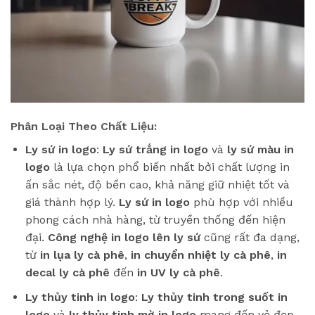
Phân Loại Theo Chất Liệu:
Ly sứ in logo
:
Ly sứ trắng in logo
và
ly sứ màu in
logo
là lựa chọn phổ biến nhất bởi chất lượng in
ấn sắc nét, độ bền cao, khả năng giữ nhiệt tốt và
giá thành hợp lý.
Ly sứ in logo
phù hợp với nhiều
phong cách nhà hàng, từ truyền thống đến hiện
đại.
Công nghệ in logo lên ly sứ
cũng rất đa dạng,
từ
in lụa ly cà phê
,
in chuyển nhiệt ly cà phê
,
in
decal ly cà phê
đến
in UV ly cà phê
.
Ly thủy tinh in logo
:
Ly thủy tinh trong suốt in
logo
và
ly thủy tinh mờ in logo
mang đến vẻ đẹp