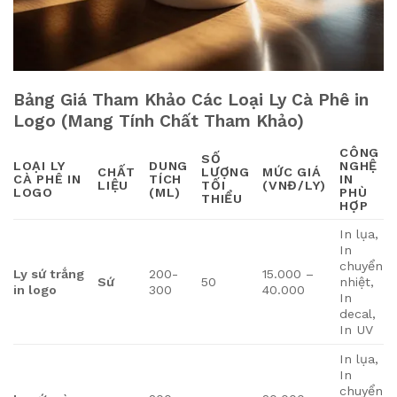
Bảng Giá Tham Khảo Các Loại Ly Cà Phê in
Logo (Mang Tính Chất Tham Khảo)
CÔNG
SỐ
LOẠI
LY
DUNG
NGHỆ
CHẤT
LƯỢNG
MỨC GIÁ
CÀ PHÊ IN
TÍCH
IN
LIỆU
TỐI
(VNĐ/LY)
LOGO
(ML)
PHÙ
THIỂU
HỢP
In lụa,
In
chuyển
Ly sứ trắng
200-
15.000 –
Sứ
50
nhiệt,
in logo
300
40.000
In
decal,
In UV
In lụa,
In
chuyển