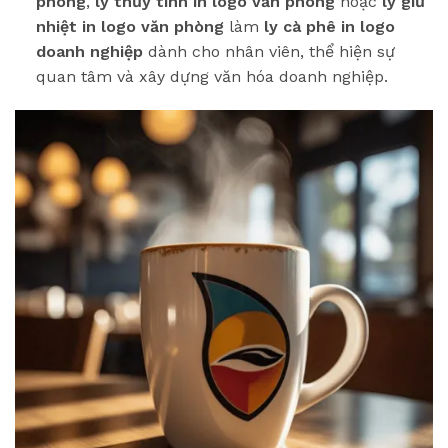
phòng
,
ly thủy tinh in logo văn phòng
hoặc
ly giữ
nhiệt in logo văn phòng
làm
ly cà phê in logo
doanh nghiệp
dành cho nhân viên, thể hiện sự
quan tâm và xây dựng văn hóa doanh nghiệp.