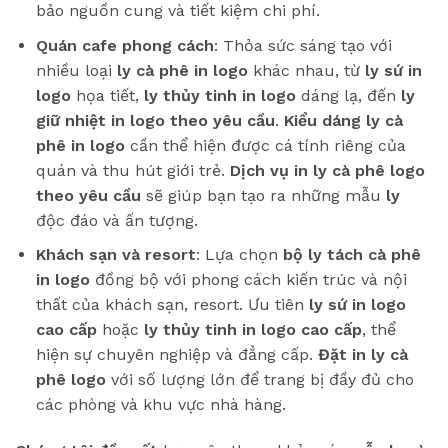
bảo nguồn cung và tiết kiệm chi phí.
Quán cafe phong cách
: Thỏa sức sáng tạo với
nhiều loại
ly cà phê in logo
khác nhau, từ
ly sứ in
logo
họa tiết,
ly thủy tinh in logo
dáng lạ, đến
ly
giữ nhiệt in logo theo yêu cầu
.
Kiểu dáng ly cà
phê in logo
cần thể hiện được cá tính riêng của
quán và thu hút giới trẻ.
Dịch vụ in ly cà phê logo
theo yêu cầu
sẽ giúp bạn tạo ra những mẫu
ly
độc đáo và ấn tượng.
Khách sạn và resort
: Lựa chọn
bộ ly tách cà phê
in logo
đồng bộ với phong cách kiến trúc và nội
thất của khách sạn, resort. Ưu tiên
ly sứ in logo
cao cấp
hoặc
ly thủy tinh in logo cao cấp
, thể
hiện sự chuyên nghiệp và đẳng cấp.
Đặt in ly cà
phê logo
với số lượng lớn để trang bị đầy đủ cho
các phòng và khu vực nhà hàng.