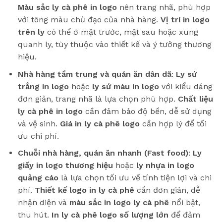
Màu sắc ly cà phê in logo
nên trang nhã, phù hợp
với tông màu chủ đạo của nhà hàng.
Vị trí in logo
trên ly
có thể ở mặt trước, mặt sau hoặc xung
quanh ly, tùy thuộc vào thiết kế và ý tưởng thương
hiệu.
Nhà hàng tầm trung và quán ăn dân dã
:
Ly sứ
trắng in logo
hoặc
ly sứ màu in logo
với kiểu dáng
đơn giản, trang nhã là lựa chọn phù hợp.
Chất liệu
ly cà phê in logo
cần đảm bảo độ bền, dễ sử dụng
và vệ sinh.
Giá in ly cà phê logo
cần hợp lý để tối
ưu chi phí.
Chuỗi nhà hàng, quán ăn nhanh (Fast food)
:
Ly
giấy in logo thương hiệu
hoặc
ly nhựa in logo
quảng cáo
là lựa chọn tối ưu về tính tiện lợi và chi
phí.
Thiết kế logo in ly cà phê
cần đơn giản, dễ
nhận diện và
màu sắc in logo ly cà phê
nổi bật,
thu hút.
In ly cà phê logo số lượng lớn
để đảm