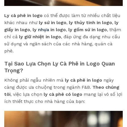
Ly cà phê in logo
có thể được làm từ nhiều chất liệu
khác nhau như
ly sứ in logo
,
ly thủy tinh in logo
,
ly
giấy in logo
,
ly
nhựa
in logo
,
ly gốm sứ in logo
, thậm
chí cả
ly giữ nhiệt in logo
, đáp ứng đa dạng nhu cầu
sử dụng và ngân sách của các nhà hàng, quán cà
phê.
Tại Sao Lựa Chọn Ly Cà Phê in Logo Quan
Trọng?
Không phải ngẫu nhiên mà
ly cà phê in logo
ngày
càng được ưa chuộng trong ngành F&B.
Theo chúng
tôi
, việc lựa chọn
ly cà phê có logo
mang lại vô số lợi
ích thiết thực cho nhà hàng của bạn: