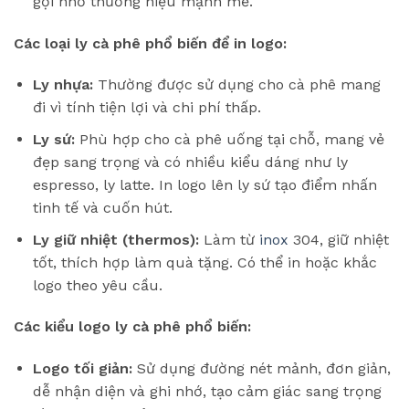
gợi nhớ thương hiệu mạnh mẽ.
Các loại ly cà phê phổ biến để in logo:
Ly nhựa:
Thường được sử dụng cho cà phê mang
đi vì tính tiện lợi và chi phí thấp.
Ly sứ:
Phù hợp cho cà phê uống tại chỗ, mang vẻ
đẹp sang trọng và có nhiều kiểu dáng như ly
espresso, ly latte. In logo lên ly sứ tạo điểm nhấn
tinh tế và cuốn hút.
Ly giữ nhiệt (thermos):
Làm từ
inox
304, giữ nhiệt
tốt, thích hợp làm quà tặng. Có thể in hoặc khắc
logo theo yêu cầu.
Các kiểu logo ly cà phê phổ biến:
Logo tối giản:
Sử dụng đường nét mảnh, đơn giản,
dễ nhận diện và ghi nhớ, tạo cảm giác sang trọng