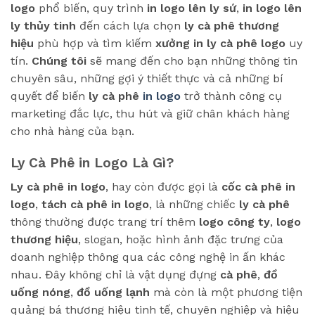
logo
phổ biến, quy trình
in logo lên ly sứ
,
in logo lên
ly thủy tinh
đến cách lựa chọn
ly cà phê thương
hiệu
phù hợp và tìm kiếm
xưởng in ly cà phê logo
uy
tín.
Chúng tôi
sẽ mang đến cho bạn những thông tin
chuyên sâu, những gợi ý thiết thực và cả những bí
quyết để biến
ly cà phê
in logo
trở thành công cụ
marketing đắc lực, thu hút và giữ chân khách hàng
cho nhà hàng của bạn.
Ly Cà Phê in Logo Là Gì?
Ly cà phê in logo
, hay còn được gọi là
cốc cà phê in
logo
,
tách cà phê in logo
, là những chiếc
ly cà phê
thông thường được trang trí thêm
logo công ty
,
logo
thương hiệu
, slogan, hoặc hình ảnh đặc trưng của
doanh nghiệp thông qua các công nghệ in ấn khác
nhau. Đây không chỉ là vật dụng đựng
cà phê
,
đồ
uống nóng
,
đồ uống lạnh
mà còn là một phương tiện
quảng bá thương hiệu tinh tế, chuyên nghiệp và hiệu