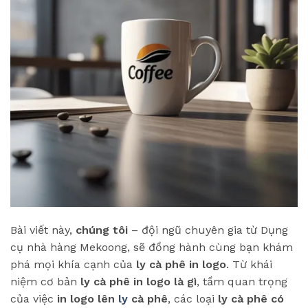
Bài viết này,
chúng tôi
– đội ngũ chuyên gia từ Dụng
cụ nhà hàng Mekoong, sẽ đồng hành cùng bạn khám
phá mọi khía cạnh của
ly cà phê in logo
. Từ khái
niệm cơ bản
ly cà phê in logo là gì
, tầm quan trọng
của việc
in logo lên
ly
cà phê
, các loại
ly cà phê có