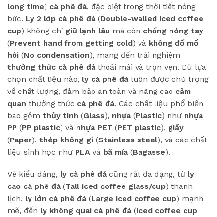
long time
)
cà phê đá
, đặc biệt trong thời tiết nóng
bức.
Ly 2 lớp cà phê đá
(
Double-walled iced coffee
cup
) không chỉ
giữ lạnh lâu
mà còn
chống nóng tay
(
Prevent hand from getting cold
) và
không đổ mồ
hôi
(
No condensation
), mang đến trải nghiệm
thưởng thức cà phê đá
thoải mái và trọn vẹn. Dù lựa
chọn chất liệu nào,
ly cà phê đá
luôn được chú trọng
về chất lượng, đảm bảo an toàn và nâng cao
cảm
quan
thưởng thức
cà phê đá
. Các chất liệu phổ biến
bao gồm
thủy tinh
(
Glass
),
nhựa
(
Plastic
) như
nhựa
PP
(
PP plastic
) và
nhựa PET
(
PET plastic
),
giấy
(
Paper
),
thép không gỉ
(
Stainless steel
), và các chất
liệu sinh học như
PLA
và
bã mía
(
Bagasse
).
Về kiểu dáng,
ly cà phê đá
cũng rất đa dạng, từ
ly
cao cà phê đá
(
Tall iced coffee glass/cup
) thanh
lịch,
ly lớn cà phê đá
(
Large iced coffee cup
) mạnh
mẽ, đến
ly không quai cà phê đá
(
Iced coffee cup