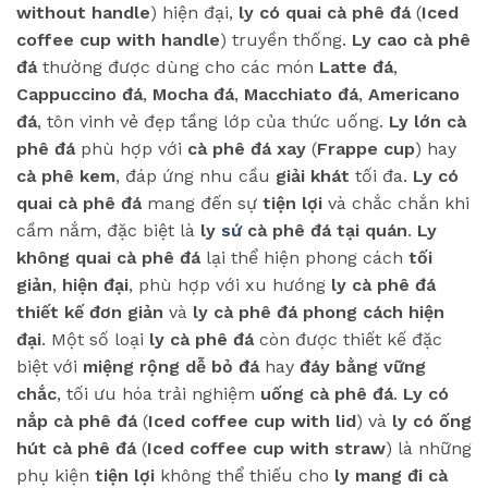
without handle
) hiện đại,
ly có quai cà phê đá
(
Iced
coffee cup with handle
) truyền thống.
Ly cao cà phê
đá
thường được dùng cho các món
Latte đá
,
Cappuccino đá
,
Mocha đá
,
Macchiato đá
,
Americano
đá
, tôn vinh vẻ đẹp tầng lớp của thức uống.
Ly lớn cà
phê đá
phù hợp với
cà phê đá xay
(
Frappe cup
) hay
cà phê kem
, đáp ứng nhu cầu
giải khát
tối đa.
Ly có
quai cà phê đá
mang đến sự
tiện lợi
và chắc chắn khi
cầm nắm, đặc biệt là
ly
sứ
cà phê đá tại quán
.
Ly
không quai cà phê đá
lại thể hiện phong cách
tối
giản
,
hiện đại
, phù hợp với xu hướng
ly cà phê đá
thiết kế đơn giản
và
ly cà phê đá phong cách hiện
đại
. Một số loại
ly cà phê đá
còn được thiết kế đặc
biệt với
miệng rộng dễ bỏ đá
hay
đáy bằng vững
chắc
, tối ưu hóa trải nghiệm
uống cà phê đá
.
Ly có
nắp cà phê đá
(
Iced coffee cup with lid
) và
ly có ống
hút cà phê đá
(
Iced coffee cup with straw
) là những
phụ kiện
tiện lợi
không thể thiếu cho
ly mang đi cà