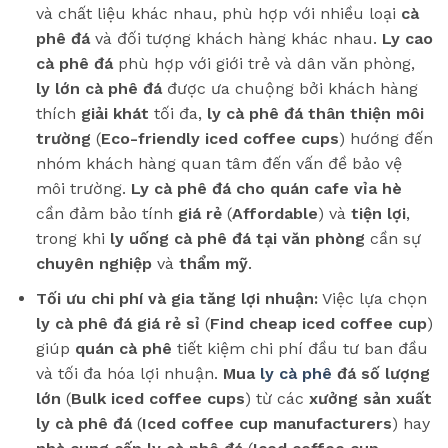
và chất liệu khác nhau, phù hợp với nhiều loại
cà
phê đá
và đối tượng khách hàng khác nhau.
Ly cao
cà phê đá
phù hợp với giới trẻ và dân văn phòng,
ly lớn cà phê đá
được ưa chuộng bởi khách hàng
thích
giải khát
tối đa,
ly cà phê đá thân thiện môi
trường
(
Eco-friendly iced coffee cups
) hướng đến
nhóm khách hàng quan tâm đến vấn đề bảo vệ
môi trường.
Ly cà phê đá cho quán cafe vỉa hè
cần đảm bảo tính
giá rẻ
(
Affordable
) và
tiện lợi
,
trong khi
ly uống cà phê đá tại văn phòng
cần sự
chuyên nghiệp
và
thẩm mỹ
.
Tối ưu chi phí và gia tăng lợi nhuận:
Việc lựa chọn
ly cà phê đá giá rẻ sỉ
(
Find cheap iced coffee cup
)
giúp
quán cà phê
tiết kiệm chi phí đầu tư ban đầu
và tối đa hóa lợi nhuận.
Mua
ly cà phê
đá số lượng
lớn
(
Bulk iced coffee cups
) từ các
xưởng sản xuất
ly cà phê đá
(
Iced coffee cup manufacturers
) hay