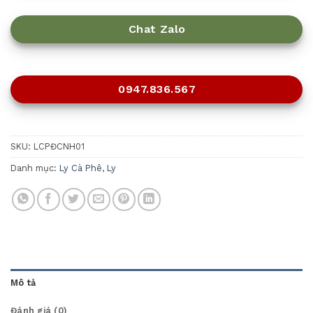
Chat Zalo
0947.836.567
SKU:
LCPĐCNH01
Danh mục:
Ly Cà Phê
,
Ly
Mô tả
Đánh giá (0)