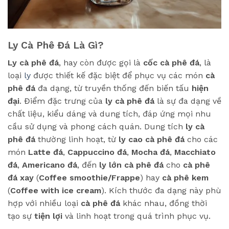
Ly Cà Phê Đá Là Gì?
Ly cà phê đá
, hay còn được gọi là
cốc cà phê đá
, là
loại
ly
được thiết kế đặc biệt để phục vụ các món
cà
phê đá
đa dạng, từ truyền thống đến biến tấu
hiện
đại
. Điểm đặc trưng của
ly cà phê đá
là sự đa dạng về
chất liệu, kiểu dáng và dung tích, đáp ứng mọi nhu
cầu sử dụng và phong cách quán. Dung tích
ly cà
phê đá
thường linh hoạt, từ
ly cao cà phê đá
cho các
món
Latte đá
,
Cappuccino đá
,
Mocha đá
,
Macchiato
đá
,
Americano đá
, đến
ly lớn cà phê đá
cho
cà phê
đá xay
(
Coffee smoothie/Frappe
) hay
cà phê kem
(
Coffee with ice cream
). Kích thước đa dạng này phù
hợp với nhiều loại
cà phê đá
khác nhau, đồng thời
tạo sự
tiện lợi
và linh hoạt trong quá trình phục vụ.