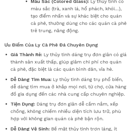
Màu Sắc (Colored Glass):
Ly thủy tinh có
màu sắc (trà, xanh lá, hổ phách, khói…),
tạo điểm nhấn và sự khác biệt cho quán
cà phê, thường dùng cho các quán cà phê
trẻ trung, năng động.
Ưu Điểm Của Ly Cà Phê Đá Chuyên Dụng
Giá Thành Rẻ:
Ly thủy tinh dáng trụ đơn giản có giá
thành sản xuất thấp, giúp giảm chi phí cho quán
cà phê, đặc biệt là các quán bình dân, vỉa hè.
Dễ Dàng Tìm Mua:
Ly thủy tinh dáng trụ phổ biến,
dễ dàng tìm mua ở khắp mọi nơi, từ chợ, cửa hàng
đồ gia dụng đến các nhà cung cấp chuyên nghiệp.
Tiện Dụng:
Dáng trụ đơn giản dễ cầm nắm, xếp
chồng, không chiếm nhiều diện tích lưu trữ, phù
hợp với không gian quán cà phê bận rộn.
Dễ Dàng Vệ Sinh:
Bề mặt thủy tinh trơn láng, ít