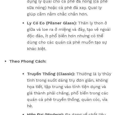
dụng ly quai cho cà phê đá nóng (cà phê
sữa nóng) hoặc cà phê đá xay. Quai ly
giúp cầm nắm chắc chắn hơn.
Ly Có Eo (Pilsner Glass):
Thân ly thon ở
giữa và loe ra ở miệng và đáy, tạo vẻ ngoài
độc đáo, ít phổ biến hơn nhưng có thể
dùng cho các quán cà phê muốn tạo sự
khác biệt.
Theo Phong Cách:
Truyền Thống (Classic):
Thường là ly thủy
tinh trong suốt dáng trụ đơn giản, không
họa tiết, tập trung vào tính tiện dụng và
giá thành phải chăng, phổ biến trong các
quán cà phê truyền thống, quán cóc, vỉa
hè.
Hiện Đại (Modern):
Đa dạng về chất liệu