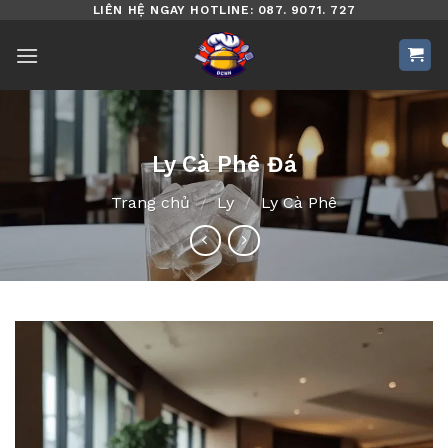
Bỏ
LIÊN HỆ NGAY HOTLINE: 087. 9071. 727
qua
nội
dung
Ly Cà Phê Đá
Trang chủ
/
Ly
/
Ly Cà Phê