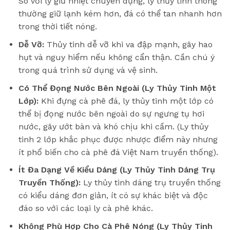
So với ly giữ nhiệt chuyên dụng, ly thủy tinh thông
thường giữ lạnh kém hơn, đá có thể tan nhanh hơn
trong thời tiết nóng.
Dễ Vỡ:
Thủy tinh dễ vỡ khi va đập mạnh, gây hao
hụt và nguy hiểm nếu không cẩn thận. Cần chú ý
trong quá trình sử dụng và vệ sinh.
Có Thể Đọng Nước Bên Ngoài (Ly Thủy Tinh Một
Lớp):
Khi đựng cà phê đá, ly thủy tinh một lớp có
thể bị đọng nước bên ngoài do sự ngưng tụ hơi
nước, gây ướt bàn và khó chịu khi cầm. (Ly thủy
tinh 2 lớp khắc phục được nhược điểm này nhưng
ít phổ biến cho cà phê đá Việt Nam truyền thống).
Ít Đa Dạng Về Kiểu Dáng (Ly Thủy Tinh Dáng Trụ
Truyền Thống):
Ly thủy tinh dáng trụ truyền thống
có kiểu dáng đơn giản, ít có sự khác biệt và độc
đáo so với các loại ly cà phê khác.
Không Phù Hợp Cho Cà Phê Nóng (Ly Thủy Tinh