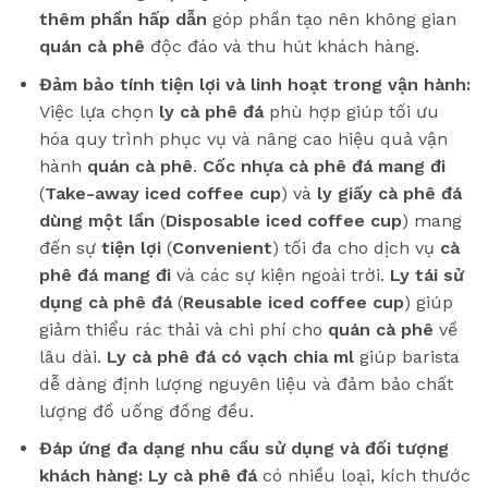
thêm phần hấp dẫn
góp phần tạo nên không gian
quán cà phê
độc đáo và thu hút khách hàng.
Đảm bảo tính tiện lợi và linh hoạt trong vận hành:
Việc lựa chọn
ly cà phê đá
phù hợp giúp tối ưu
hóa quy trình phục vụ và nâng cao hiệu quả vận
hành
quán cà phê
.
Cốc nhựa cà phê đá mang đi
(
Take-away iced coffee cup
) và
ly giấy cà phê đá
dùng một lần
(
Disposable iced coffee cup
) mang
đến sự
tiện lợi
(
Convenient
) tối đa cho dịch vụ
cà
phê đá mang đi
và các sự kiện ngoài trời.
Ly tái sử
dụng cà phê đá
(
Reusable iced coffee cup
) giúp
giảm thiểu rác thải và chi phí cho
quán cà phê
về
lâu dài.
Ly cà phê đá có vạch chia ml
giúp barista
dễ dàng định lượng nguyên liệu và đảm bảo chất
lượng đồ uống đồng đều.
Đáp ứng đa dạng nhu cầu sử dụng và đối tượng
khách hàng:
Ly cà phê đá
có nhiều loại, kích thước