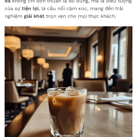
đá
không chỉ đơn thuần là đồ dùng, mà là biểu tượng
của sự
tiện lợi
, là cầu nối cảm xúc, mang đến trải
nghiệm
giải khát
trọn vẹn cho mọi thực khách.