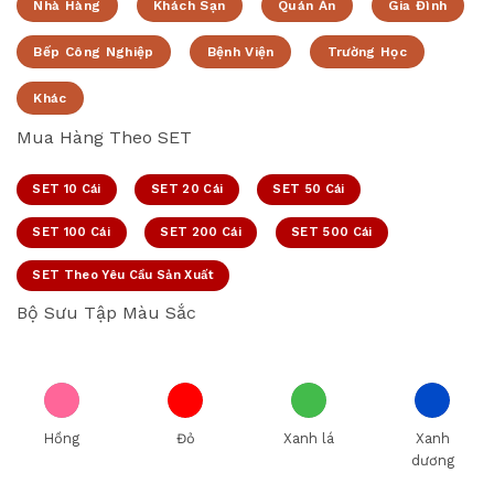
Nhà Hàng
Khách Sạn
Quán Ăn
Gia Đình
Bếp Công Nghiệp
Bệnh Viện
Trường Học
Khác
Mua Hàng Theo SET
SET 10 Cái
SET 20 Cái
SET 50 Cái
SET 100 Cái
SET 200 Cái
SET 500 Cái
SET Theo Yêu Cầu Sản Xuất
Bộ Sưu Tập Màu Sắc
Hồng
Đỏ
Xanh lá
Xanh
dương