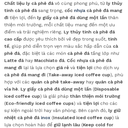
Chất liệu ly cà phê đá
vô cùng phong phú, từ
ly thủy
tinh cà phê đá
sang trọng,
cốc
nhựa
cà phê đá mang
đi
tiện lợi, đến
ly giấy cà phê đá dùng một lần
thân
thiện môi trường, mỗi chất liệu mang đến một ưu
điểm và trải nghiệm riêng.
Ly thủy tinh cà phê đá
cao cấp
được yêu thích bởi vẻ đẹp trong suốt,
tinh
tế
, giúp phô diễn trọn vẹn màu sắc hấp dẫn của
cà
phê đá
, đặc biệt là các món
cà phê đá
tầng lớp như
Latte đá
hay
Macchiato đá
.
Cốc nhựa cà phê đá
mang đi
lại là lựa chọn
giá rẻ
và
tiện lợi
cho dịch vụ
cà phê đá mang đi
(
Take-away iced coffee cup
), phù
hợp với các
quán cà phê take-away
hay
quán cà phê
vỉa hè
.
Ly giấy cà phê đá dùng một lần
(
Disposable
iced coffee cup
) là giải pháp
thân thiện môi trường
(
Eco-friendly iced coffee cups
) và
tiện lợi
cho các
sự kiện ngoài trời hay văn phòng. Bên cạnh đó,
ly giữ
nhiệt cà phê đá
inox
(
Insulated iced coffee cup
) là
lựa chọn hoàn hảo để
giữ lạnh lâu
(
Keep cold for