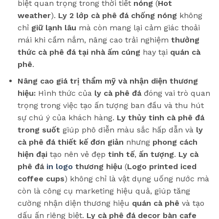
biệt quan trọng trong thời tiết
nóng
(
Hot
weather
).
Ly 2 lớp cà phê đá chống nóng
không
chỉ
giữ lạnh lâu
mà còn mang lại cảm giác thoải
mái khi cầm nắm, nâng cao trải nghiệm
thưởng
thức cà phê đá tại nhà ấm cúng
hay tại
quán cà
phê
.
Nâng cao giá trị thẩm mỹ và nhận diện thương
hiệu:
Hình thức của
ly cà phê đá
đóng vai trò quan
trọng trong việc tạo ấn tượng ban đầu và thu hút
sự chú ý của khách hàng.
Ly thủy tinh cà phê đá
trong suốt
giúp phô diễn màu sắc hấp dẫn và
ly
cà phê đá thiết kế đơn giản
nhưng
phong cách
hiện đại
tạo nên vẻ đẹp
tinh tế
,
ấn tượng
.
Ly cà
phê đá
in logo
thương hiệu
(
Logo printed iced
coffee cups
) không chỉ là vật dụng uống nước mà
còn là công cụ marketing hiệu quả, giúp tăng
cường nhận diện thương hiệu
quán cà phê
và tạo
dấu ấn riêng biệt.
Ly cà phê đá decor bàn cafe