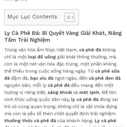
Mục Lục Contents
Ly Cà Phê Đá: Bí Quyết Vàng Giải Khát, Nâng
Tầm Trải Nghiệm
Trong văn hóa ẩm thực Việt Nam,
cà phê đá
không
chỉ là một
loại đồ uống
giải khát thông thường, mà
còn là một nét văn hóa đặc trưng, một phần không
thể thiếu trong cuộc sống hàng ngày. Từ
cà phê sữa
đá
đậm đà,
bạc xỉu đá
ngọt ngào, đến
cà phê đen đá
nguyên bản, mỗi ly
cà phê đá
đều mang đến một
hương vị riêng biệt,
sảng khoái
và
mát lạnh
. Để tôn
vinh thức uống quốc dân này,
ly cà phê đá
đóng vai
trò vô cùng quan trọng, không chỉ là vật chứa đựng
mà còn là yếu tố then chốt quyết định trải nghiệm
thưởng thức cà phê đá
của khách hàng.
Ly cà phê