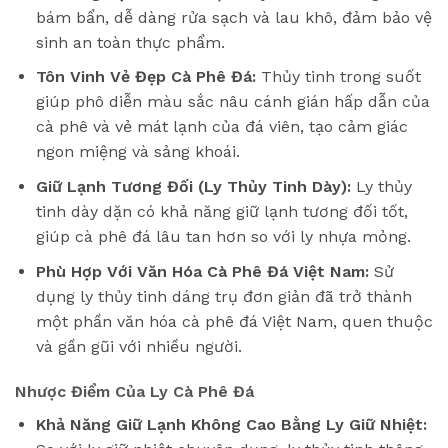
bám bẩn, dễ dàng rửa sạch và lau khô, đảm bảo vệ
sinh an toàn thực phẩm.
Tôn Vinh Vẻ Đẹp Cà Phê Đá:
Thủy tinh trong suốt
giúp phô diễn màu sắc nâu cánh gián hấp dẫn của
cà phê và vẻ mát lạnh của đá viên, tạo cảm giác
ngon miệng và sảng khoái.
Giữ Lạnh Tương Đối (Ly Thủy Tinh Dày):
Ly thủy
tinh dày dặn có khả năng giữ lạnh tương đối tốt,
giúp cà phê đá lâu tan hơn so với ly nhựa mỏng.
Phù Hợp Với Văn Hóa Cà Phê Đá Việt Nam:
Sử
dụng ly thủy tinh dáng trụ đơn giản đã trở thành
một phần văn hóa cà phê đá Việt Nam, quen thuộc
và gần gũi với nhiều người.
Nhược Điểm Của Ly Cà Phê Đá
Khả Năng Giữ Lạnh Không Cao Bằng Ly Giữ Nhiệt: