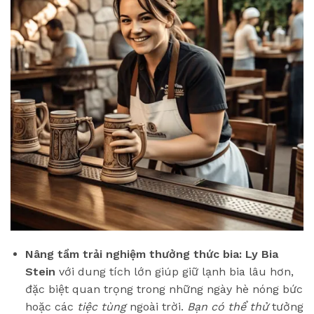
Nâng tầm trải nghiệm thưởng thức bia:
Ly Bia
Stein
với dung tích lớn giúp giữ lạnh bia lâu hơn,
đặc biệt quan trọng trong những ngày hè nóng bức
hoặc các
tiệc tùng
ngoài trời.
Bạn có thể thử
tưởng