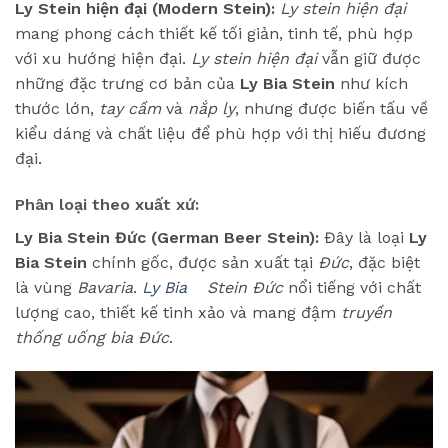
Ly Stein hiện đại (Modern Stein):
Ly stein hiện đại
mang phong cách thiết kế tối giản, tinh tế, phù hợp
với xu hướng hiện đại.
Ly stein hiện đại
vẫn giữ được
những đặc trưng cơ bản của
Ly Bia Stein
như kích
thước lớn,
tay cầm
và
nắp ly
, nhưng được biến tấu về
kiểu dáng và chất liệu để phù hợp với thị hiếu đương
đại.
Phân loại theo xuất xứ:
Ly Bia Stein Đức (German Beer Stein):
Đây là loại
Ly
Bia Stein
chính gốc, được sản xuất tại
Đức
, đặc biệt
là vùng
Bavaria
.
Ly Bia
Stein Đức
nổi tiếng với chất
lượng cao, thiết kế tinh xảo và mang đậm
truyền
thống uống bia Đức
.