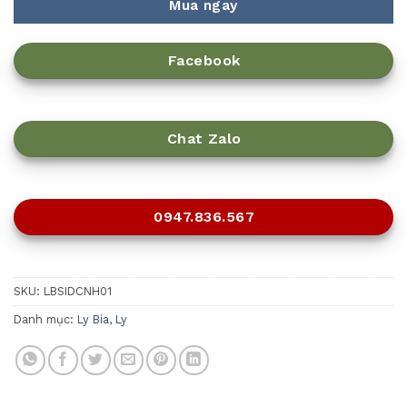
Mua ngay
Facebook
Chat Zalo
0947.836.567
SKU:
LBSIDCNH01
Danh mục:
Ly Bia
,
Ly