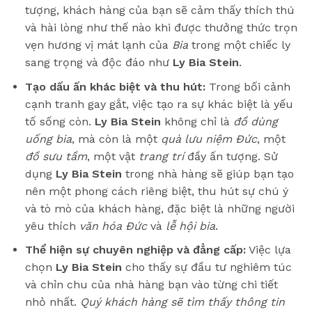
tượng, khách hàng của bạn sẽ cảm thấy thích thú
và hài lòng như thế nào khi được thưởng thức trọn
vẹn hương vị mát lạnh của
Bia
trong một chiếc ly
sang trọng và độc đáo như
Ly Bia Stein
.
Tạo dấu ấn khác biệt và thu hút:
Trong bối cảnh
cạnh tranh gay gắt, việc tạo ra sự khác biệt là yếu
tố sống còn.
Ly Bia Stein
không chỉ là
đồ dùng
uống bia
, mà còn là một
quà lưu niệm Đức
, một
đồ sưu tầm
, một vật
trang trí
đầy ấn tượng. Sử
dụng
Ly Bia Stein
trong nhà hàng sẽ giúp bạn tạo
nên một phong cách riêng biệt, thu hút sự chú ý
và tò mò của khách hàng, đặc biệt là những người
yêu thích
văn hóa Đức
và
lễ hội bia
.
Thể hiện sự chuyên nghiệp và đẳng cấp:
Việc lựa
chọn
Ly Bia Stein
cho thấy sự đầu tư nghiêm túc
và chỉn chu của nhà hàng bạn vào từng chi tiết
nhỏ nhất.
Quý khách hàng sẽ tìm thấy thông tin