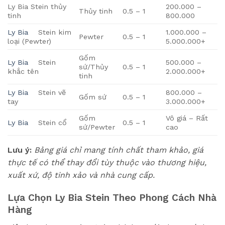
Ly Bia Stein thủy
200.000 –
Thủy tinh
0.5 – 1
tinh
800.000
Ly Bia
Stein kim
1.000.000 –
Pewter
0.5 – 1
loại (Pewter)
5.000.000+
Gốm
Ly Bia
Stein
500.000 –
sứ/Thủy
0.5 – 1
khắc tên
2.000.000+
tinh
Ly Bia
Stein vẽ
800.000 –
Gốm sứ
0.5 – 1
tay
3.000.000+
Gốm
Vô giá – Rất
Ly Bia
Stein cổ
0.5 – 1
sứ/Pewter
cao
Lưu ý:
Bảng giá chỉ mang tính chất tham khảo, giá
thực tế có thể thay đổi tùy thuộc vào thương hiệu,
xuất xứ, độ tinh xảo và nhà cung cấp.
Lựa Chọn Ly Bia Stein Theo Phong Cách Nhà
Hàng