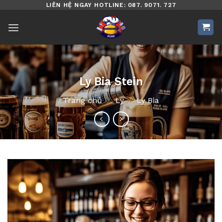
Bỏ
LIÊN HỆ NGAY HOTLINE: 087. 9071. 727
qua
nội
dung
Ly Bia Stein
Trang chủ
/
Ly
/
Ly Bia