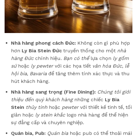
Nhà hàng phong cách Đức:
Không còn gì phù hợp
hơn
Ly Bia Stein Đức
truyền thống cho một
nhà
hàng Đức
chính hiệu.
Bạn có thể
lựa chọn
ly gốm
sứ
hoặc
ly pewter
với các họa tiết
văn hóa Đức
,
lễ
hội bia
,
Bavaria
để tăng thêm tính xác thực và thu
hút khách hàng.
Nhà hàng sang trọng (Fine Dining):
Chúng tôi giới
thiệu đến quý khách hàng
những chiếc
Ly Bia
Stein
thủy tinh
hoặc
pewter
với thiết kế tinh tế, tối
giản hoặc
ly stein khắc
logo nhà hàng để thể hiện
sự đẳng cấp và chuyên nghiệp.
Quán bia, Pub:
Quán bia
hoặc pub có thể thoải mái