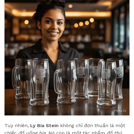
Tuy nhiên,
Ly Bia Stein
không chỉ đơn thuần là một
chiếc
đồ uống bia
. Nó còn là một tác phẩm
đồ thủ