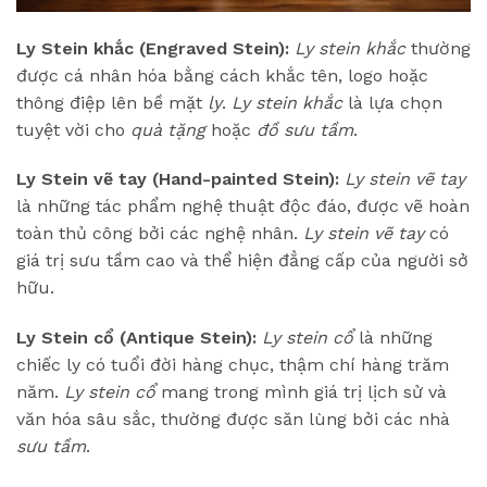
Ly Stein khắc (Engraved Stein):
Ly stein khắc
thường
được cá nhân hóa bằng cách khắc tên, logo hoặc
thông điệp lên bề mặt
ly
.
Ly stein khắc
là lựa chọn
tuyệt vời cho
quà tặng
hoặc
đồ sưu tầm
.
Ly Stein vẽ tay (Hand-painted Stein):
Ly stein vẽ tay
là những tác phẩm nghệ thuật độc đáo, được vẽ hoàn
toàn thủ công bởi các nghệ nhân.
Ly stein vẽ tay
có
giá trị sưu tầm cao và thể hiện đẳng cấp của người sở
hữu.
Ly Stein cổ (Antique Stein):
Ly stein cổ
là những
chiếc ly có tuổi đời hàng chục, thậm chí hàng trăm
năm.
Ly stein cổ
mang trong mình giá trị lịch sử và
văn hóa sâu sắc, thường được săn lùng bởi các nhà
sưu tầm
.