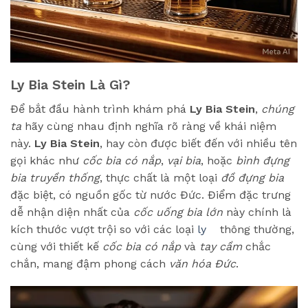
Ly Bia Stein Là Gì?
Để bắt đầu hành trình khám phá
Ly Bia Stein
,
chúng
ta
hãy cùng nhau định nghĩa rõ ràng về khái niệm
này.
Ly Bia Stein
, hay còn được biết đến với nhiều tên
gọi khác như
cốc bia có nắp
,
vại bia
, hoặc
bình đựng
bia truyền thống
, thực chất là một loại
đồ đựng bia
đặc biệt, có nguồn gốc từ nước Đức. Điểm đặc trưng
dễ nhận diện nhất của
cốc uống bia lớn
này chính là
kích thước vượt trội so với các loại
ly
thông thường,
cùng với thiết kế
cốc bia có nắp
và
tay cầm
chắc
chắn, mang đậm phong cách
văn hóa Đức
.