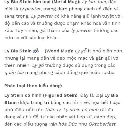
Ly Bia Stein kim loại (Metal Mug):
Ly kim loại
, đặc
biệt là
ly pewter
, mang đậm phong cách cổ điển và
sang trọng.
Ly pewter
có khả năng giữ lạnh tuyệt vời,
độ bền cao và thường được chạm khắc hoa văn tinh
xảo. Tuy nhiên, giá thành của
ly pewter
thường cao
hơn so với các loại khác.
Ly Bia Stein
gỗ
(Wood Mug):
Ly gỗ
ít phổ biến hơn,
nhưng lại mang đến vẻ đẹp mộc mạc và gần gũi với
thiên nhiên.
Ly gỗ
thường được sử dụng trong các
quán bia
mang phong cách đồng quê hoặc rustic.
Phân loại theo kiểu dáng:
Ly Stein có hình (Figured Stein):
Đây là loại
Ly Bia
Stein
được trang trí bằng các hình vẽ, họa tiết hoặc
phù điêu nổi trên
thân ly
.
Ly stein có hình
rất đa
dạng về chủ đề, từ các nhân vật lịch sử, cảnh đẹp,
đến các biểu tượng
văn hóa Đức
như
Oktoberfest
,