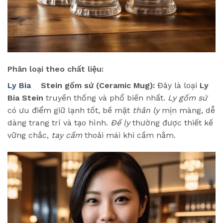
Phân loại theo chất liệu:
Ly Bia
Stein gốm sứ (Ceramic Mug):
Đây là loại
Ly
Bia Stein
truyền thống và phổ biến nhất.
Ly gốm sứ
có ưu điểm giữ lạnh tốt, bề mặt
thân ly
mịn màng, dễ
dàng trang trí và tạo hình.
Đế ly
thường được thiết kế
vững chắc,
tay cầm
thoải mái khi cầm nắm.