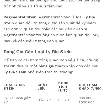
biết đến với chất liệu gốm sứ cao cấp, họa tiết trang
trí tinh tế và giá trị sưu tầm cao.
Regimental Stein:
Regimental Stein
là loại
Ly Bia
Stein
quân đội, thường được sản xuất để kỷ niệm
các đơn vị quân đội hoặc các sự kiện quân sự.
Regimental Stein
thường có hình ảnh quân đội, huy
hiệu và các biểu tượng liên quan.
Bảng Giá Các Loại Ly Bia Stein
Để bạn có cái nhìn tổng quan hơn về giá cả,
chúng
tôi
xin đưa ra một bảng giá tham khảo cho các loại
Ly Bia Stein
phổ biến trên thị trường:
DUNG
LOẠI LY BIA
CHẤT
GIÁ THAM
TÍCH
STEIN
LIỆU
KHẢO (VNĐ)
(LÍT)
Ly Bia Stein gốm
300.000 –
Gốm sứ
0.5 – 1
sứ
1.500.000