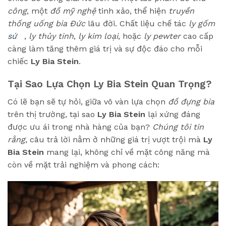
công
, một
đồ mỹ nghệ
tinh xảo, thể hiện
truyền
thống uống bia Đức
lâu đời. Chất liệu chế tác
ly gốm
sứ
,
ly thủy tinh
,
ly kim loại
, hoặc
ly pewter
cao cấp
càng làm tăng thêm giá trị và sự độc đáo cho mỗi
chiếc
Ly Bia Stein
.
Tại Sao Lựa Chọn Ly Bia Stein Quan Trọng?
Có lẽ bạn sẽ tự hỏi, giữa vô vàn lựa chọn
đồ đựng bia
trên thị trường, tại sao
Ly Bia Stein
lại xứng đáng
được ưu ái trong nhà hàng của bạn?
Chúng tôi tin
rằng
, câu trả lời nằm ở những giá trị vượt trội mà
Ly
Bia Stein
mang lại, không chỉ về mặt công năng mà
còn về mặt trải nghiệm và phong cách: