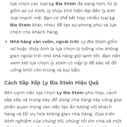
lựa chọn các loại
Ly Bia Stein
đa dạng hơn, từ
ly
gốm sứ
có hình
,
ly thủy tinh
hiện đại đến
ly kim
loại
mạnh mẽ.
Bạn có thể
kết hợp nhiều loại
Ly
Bia Stein
khác nhau để tạo sự phong phú và lựa
chọn cho khách hàng.
Nhà hàng sân vườn, ngoài trời:
Ly Bia Stein gốm
sứ
hoặc
thủy tinh
là lựa chọn lý tưởng cho không
gian ngoài trời nhờ khả năng giữ lạnh tốt.
Bạn nên
xem xét
lựa chọn
ly stein
có
nắp ly
để bảo vệ đồ
uống khỏi côn trùng và bụi bẩn.
Cách Sắp Xếp Ly Bia Stein Hiệu Quả
Bên cạnh việc lựa chọn
Ly Bia Stein
phù hợp, cách
sắp xếp và trưng bày
đồ dùng nhà hàng
này cũng góp
phần quan trọng vào việc tạo ấn tượng với khách
hàng và tối ưu hóa không gian nhà hàng.
Dựa trên
kinh nghiệm của chúng tôi
,
chúng tôi
xin chia sẻ một