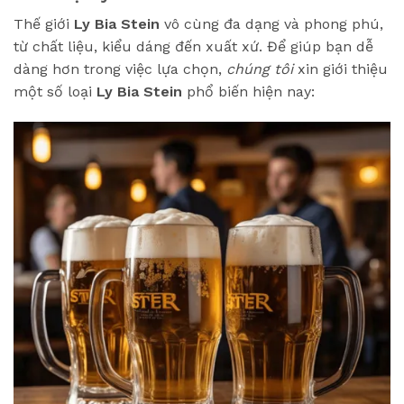
Thế giới
Ly Bia Stein
vô cùng đa dạng và phong phú,
từ chất liệu, kiểu dáng đến xuất xứ. Để giúp bạn dễ
dàng hơn trong việc lựa chọn,
chúng tôi
xin giới thiệu
một số loại
Ly Bia Stein
phổ biến hiện nay: