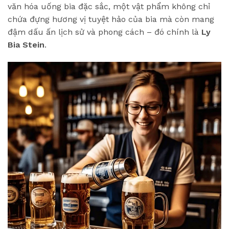
văn hóa uống bia đặc sắc, một vật phẩm không chỉ
chứa đựng hương vị tuyệt hảo của bia mà còn mang
đậm dấu ấn lịch sử và phong cách – đó chính là
Ly
Bia Stein
.