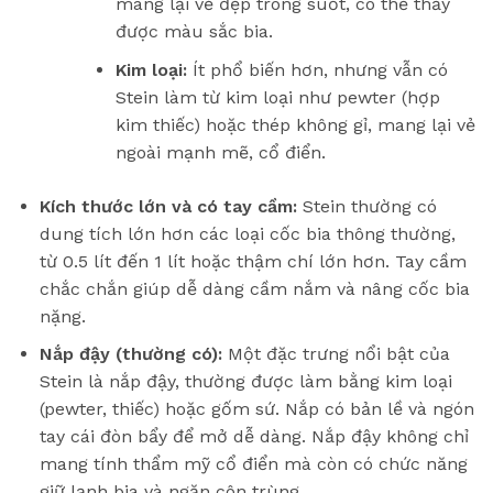
mang lại vẻ đẹp trong suốt, có thể thấy
được màu sắc bia.
Kim loại:
Ít phổ biến hơn, nhưng vẫn có
Stein làm từ kim loại như pewter (hợp
kim thiếc) hoặc thép không gỉ, mang lại vẻ
ngoài mạnh mẽ, cổ điển.
Kích thước lớn và có tay cầm:
Stein thường có
dung tích lớn hơn các loại cốc bia thông thường,
từ 0.5 lít đến 1 lít hoặc thậm chí lớn hơn. Tay cầm
chắc chắn giúp dễ dàng cầm nắm và nâng cốc bia
nặng.
Nắp đậy (thường có):
Một đặc trưng nổi bật của
Stein là nắp đậy, thường được làm bằng kim loại
(pewter, thiếc) hoặc gốm sứ. Nắp có bản lề và ngón
tay cái đòn bẩy để mở dễ dàng. Nắp đậy không chỉ
mang tính thẩm mỹ cổ điển mà còn có chức năng
giữ lạnh bia và ngăn côn trùng.