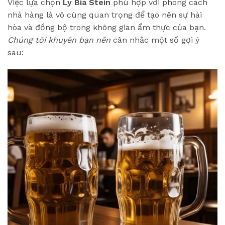
Việc lựa chọn
Ly Bia Stein
phù hợp với phong cách
nhà hàng là vô cùng quan trọng để tạo nên sự hài
hòa và đồng bộ trong không gian ẩm thực của bạn.
Chúng tôi khuyên bạn nên
cân nhắc một số gợi ý
sau: