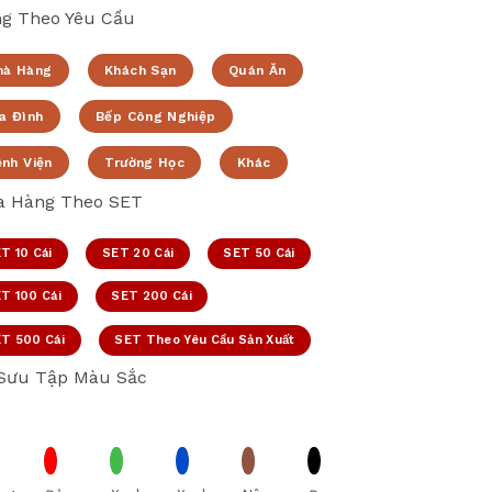
g Theo Yêu Cầu
hà Hàng
Khách Sạn
Quán Ăn
a Đình
Bếp Công Nghiệp
ệnh Viện
Trường Học
Khác
 Hàng Theo SET
T 10 Cái
SET 20 Cái
SET 50 Cái
T 100 Cái
SET 200 Cái
T 500 Cái
SET Theo Yêu Cầu Sản Xuất
Sưu Tập Màu Sắc