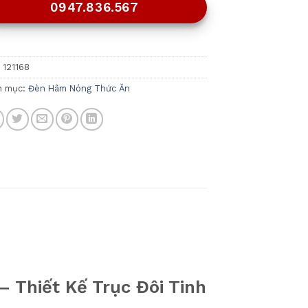
0947.836.567
:
121168
h mục:
Đèn Hâm Nóng Thức Ăn
 Thiết Kế Trục Đôi Tinh