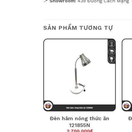
📍
Showroom:
439 Đường Cách Mạng T
SẢN PHẨM TƯƠNG TỰ
óng thức ăn
Đèn hâm nóng thức ăn
Đ
1121
121855N
0,000
₫
2,700,000
₫