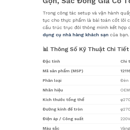
Gọn, Sắc Đồng Giả Cổ T
Trong công tác setup và vận hành quầy 
tục cho thực phẩm là bài toán cốt lõi
cấu trúc trục đôi thông minh kết hợp c
dụng cụ nhà hàng khách sạn
của bạn.
📊 Thông Số Kỹ Thuật Chi Tiết
Đặc tính
Chi 
Mã sản phẩm (MSP)
1211
Phân loại
Đèn 
Nhãn hiệu
OE
Kích thước tổng thể
φ270
Đường kính đế tròn
φ270
Điện áp / Công suất
220V
Màu sắc
Vàng