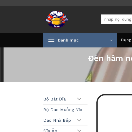
Bỏ
qua
Tìm
nội
kiếm:
dung
Danh mục
Dụng
Đèn hâm nó
Bộ Bát Đĩa
Bộ Dao Muỗng Nĩa
Dao Nhà Bếp
Đĩa Ăn