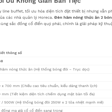
ối Ưu Không Gian Bàn Tiệc
line buffet, tối ưu hóa diện tích đặt thiết bị nhưng vẫn p
 của các nhà quản lý Horeca.
Đèn hâm nóng thức ăn 2 bón
ùng sắc đồng cổ điển quý phái, chính là giải pháp kỹ thu
tiết thông số
68
hâm nóng thức ăn (Hệ thống bóng đôi – Trục dọc)
M
 x 700 mm (Chiều cao tiêu chuẩn, kiểu dáng thanh lịch)
 mm (Tiết kiệm diện tích chiếm dụng mặt bàn tối đa)
 / 500W (Hệ thống bóng đôi 250W x 2 tỏa nhiệt mạnh mẽ)
 đồng mạ giả cổ cổ điển sang trọng