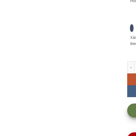
Hồ
Xá
Đe
Đèn