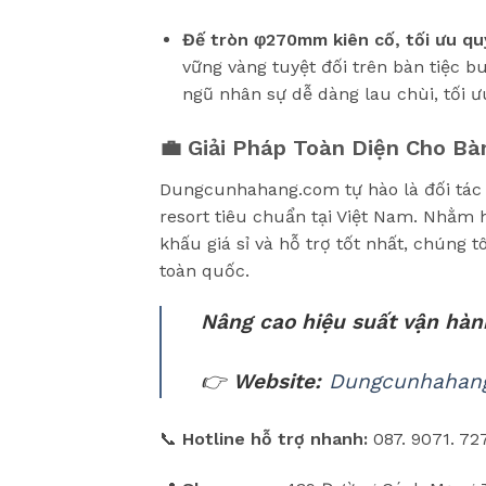
Đế tròn φ270mm kiên cố, tối ưu quy
vững vàng tuyệt đối trên bàn tiệc b
ngũ nhân sự dễ dàng lau chùi, tối ư
💼 Giải Pháp Toàn Diện Cho Bà
Dungcunhahang.com tự hào là đối tác c
resort tiêu chuẩn tại Việt Nam. Nhằm
khấu giá sỉ và hỗ trợ tốt nhất, chúng
toàn quốc.
Nâng cao hiệu suất vận hàn
👉
Website:
Dungcunhahan
📞
Hotline hỗ trợ nhanh:
087. 9071. 72