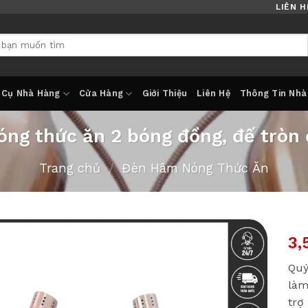
LIÊN H
 Cụ Nhà Hàng
Cửa Hàng
Giới Thiệu
Liên Hệ
Thông Tin Nhà
ng thức ăn 2 bóng đồng, đế tròn 
Trang chủ
/
Đèn Hâm Nóng Thức Ăn
3,
Quý
làm
trợ