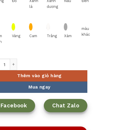
ng
Đỏ
Xanh
Xanh
Nâu
Đen
lá
dương
màu
khác
m
Vàng
Cam
Trắng
Xám
n
 hâm nóng thức ăn 2 bóng đồng, đế tròn đồng 121168 số lượng
Thêm vào giỏ hàng
Mua ngay
Facebook
Chat Zalo