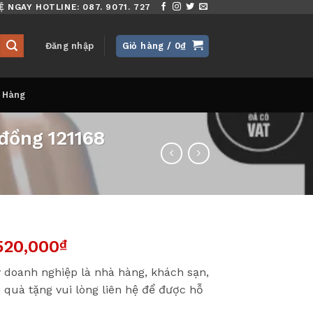
Ệ NGAY HOTLINE: 087. 9071. 727
Đăng nhập
Giỏ hàng /
0
₫
 Hàng
đồng 121168
520,000
₫
 doanh nghiệp là nhà hàng, khách sạn,
 quà tặng vui lòng liên hệ để được hỗ