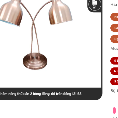
Hàn
N
Gi
B
Mua
SE
SE
SE
Bộ 