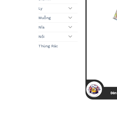
Ly
Muỗng
Nĩa
Nồi
Thùng Rác