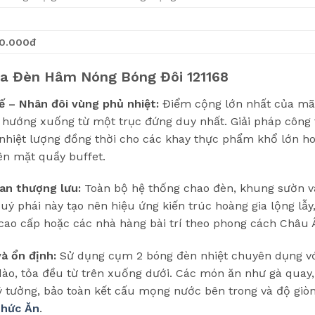
20.000đ
ủa Đèn Hâm Nóng Bóng Đôi 121168
ế – Nhân đôi vùng phủ nhiệt:
Điểm cộng lớn nhất của mã 
hướng xuống từ một trục đứng duy nhất. Giải pháp công t
 nhiệt lượng đồng thời cho các khay thực phẩm khổ lớn h
ên mặt quầy buffet.
an thượng lưu:
Toàn bộ hệ thống chao đèn, khung sườn 
ý phái này tạo nên hiệu ứng kiến trúc hoàng gia lộng lẫy,
t cao cấp hoặc các nhà hàng bài trí theo phong cách Châu 
à ổn định:
Sử dụng cụm 2 bóng đèn nhiệt chuyên dụng với
ào, tỏa đều từ trên xuống dưới. Các món ăn như gà quay, đ
lý tưởng, bảo toàn kết cấu mọng nước bên trong và độ giò
hức Ăn
.