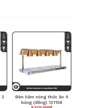
 3
Đèn hâm nóng thức ăn 4
bóng (đồng) 121158
9,570,000
₫