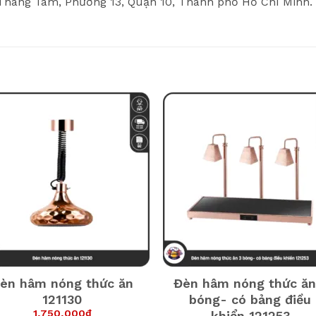
háng Tám, Phường 13, Quận 10, Thành phố Hồ Chí Minh.
èn hâm nóng thức ăn
Đèn hâm nóng thức ăn
121130
bóng- có bảng điều
1,750,000
₫
khiển 121253