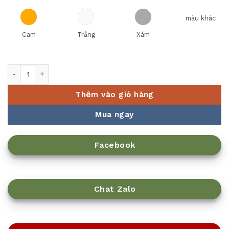
màu khác
Cam
Trắng
Xám
Chén Súp Miso Màu Đen Superware số lượng
Thêm vào giỏ hàng
Mua ngay
Facebook
Chat Zalo