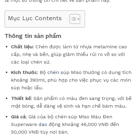
là một số thông tin chi tiết về sản phẩm này:
Mục Lục Contents
Thông tin sản phẩm
Chất liệu
: Chén được làm từ nhựa melamine cao
cấp, nhẹ và bền, giúp giảm thiểu rủi ro vỡ so với
các loại chén sứ.
Kích thước
: Bộ
chén
súp Miso thường có dung tích
khoảng 390ml, phù hợp cho việc phục vụ các món
súp hoặc lẩu.
Thiết kế
: Sản phẩm có màu đen sang trọng, với bề
mặt bóng, dễ dàng vệ sinh và hạn chế bám màu.
Giá cả
: Giá của bộ chén súp Miso Màu Đen
Superware
dao
động khoảng 46,000 VNĐ đến
50,000 VNĐ tùy nơi bán.