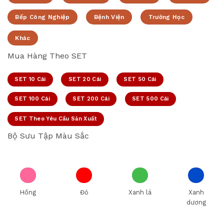
Bếp Công Nghiệp
Bệnh Viện
Trường Học
Khác
Mua Hàng Theo SET
SET 10 Cái
SET 20 Cái
SET 50 Cái
SET 100 Cái
SET 200 Cái
SET 500 Cái
SET Theo Yêu Cầu Sản Xuất
Bộ Sưu Tập Màu Sắc
Hồng
Đỏ
Xanh lá
Xanh
dương