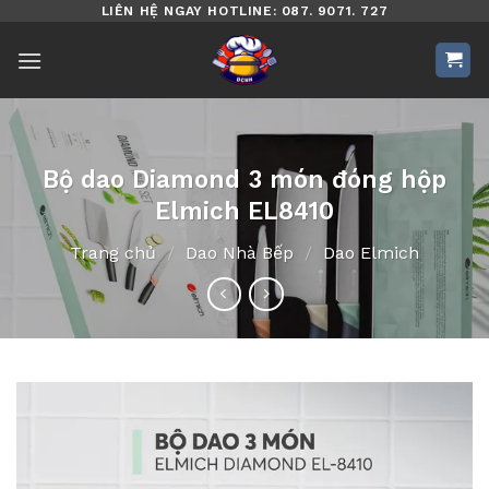
Bỏ
LIÊN HỆ NGAY HOTLINE: 087. 9071. 727
qua
nội
dung
Bộ dao Diamond 3 món đóng hộp
Elmich EL8410
Trang chủ
/
Dao Nhà Bếp
/
Dao Elmich