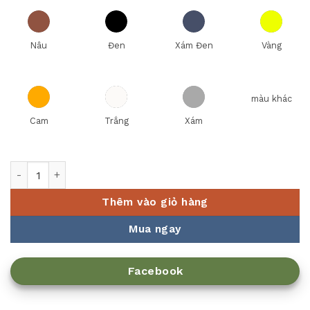
Nâu
Đen
Xám Đen
Vàng
màu khác
Cam
Trắng
Xám
Bộ dao Diamond 3 món đóng hộp Elmich EL8410 số lượng
Thêm vào giỏ hàng
Mua ngay
Facebook