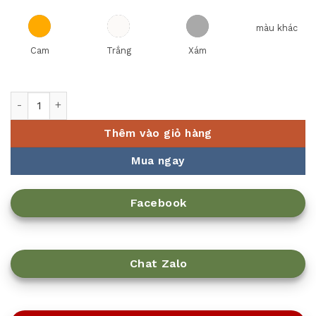
màu khác
Cam
Trắng
Xám
Dao cắt rau quả KR Eton 18cm (7") số lượng
Thêm vào giỏ hàng
Mua ngay
Facebook
Chat Zalo