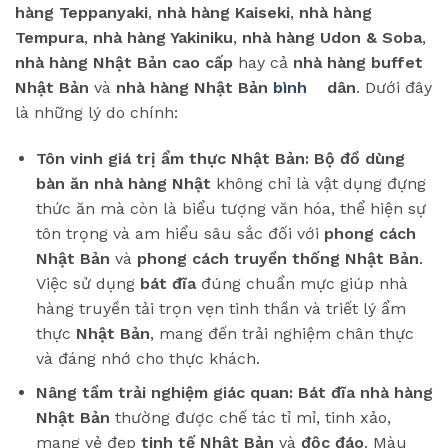
hàng Teppanyaki
,
nhà hàng Kaiseki
,
nhà hàng
Tempura
,
nhà hàng Yakiniku
,
nhà hàng Udon & Soba
,
nhà hàng Nhật Bản cao cấp
hay cả
nhà hàng buffet
Nhật Bản
và
nhà hàng Nhật Bản
bình
dân
. Dưới đây
là những lý do chính:
Tôn vinh giá trị ẩm thực Nhật Bản:
Bộ đồ dùng
bàn ăn nhà hàng Nhật
không chỉ là vật dụng đựng
thức ăn mà còn là biểu tượng văn hóa, thể hiện sự
tôn trọng và am hiểu sâu sắc đối với
phong cách
Nhật Bản
và
phong cách truyền thống Nhật Bản
.
Việc sử dụng
bát đĩa
đúng chuẩn mực giúp nhà
hàng truyền tải trọn vẹn tinh thần và triết lý ẩm
thực
Nhật Bản
, mang đến trải nghiệm chân thực
và đáng nhớ cho thực khách.
Nâng tầm trải nghiệm giác quan:
Bát đĩa nhà hàng
Nhật Bản
thường được chế tác tỉ mỉ, tinh xảo,
mang vẻ đẹp
tinh tế Nhật Bản
và
độc đáo
. Màu