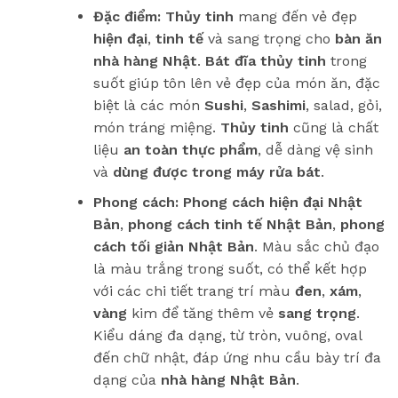
Đặc điểm:
Thủy tinh
mang đến vẻ đẹp
hiện đại
,
tinh tế
và sang trọng cho
bàn ăn
nhà hàng Nhật
.
Bát đĩa thủy tinh
trong
suốt giúp tôn lên vẻ đẹp của món ăn, đặc
biệt là các món
Sushi
,
Sashimi
, salad, gỏi,
món tráng miệng.
Thủy tinh
cũng là chất
liệu
an toàn thực phẩm
, dễ dàng vệ sinh
và
dùng được trong máy rửa bát
.
Phong cách:
Phong cách hiện đại Nhật
Bản
,
phong cách tinh tế Nhật Bản
,
phong
cách tối giản Nhật Bản
. Màu sắc chủ đạo
là màu trắng trong suốt, có thể kết hợp
với các chi tiết trang trí màu
đen
,
xám
,
vàng
kim để tăng thêm vẻ
sang trọng
.
Kiểu dáng đa dạng, từ tròn, vuông, oval
đến chữ nhật, đáp ứng nhu cầu bày trí đa
dạng của
nhà hàng Nhật Bản
.