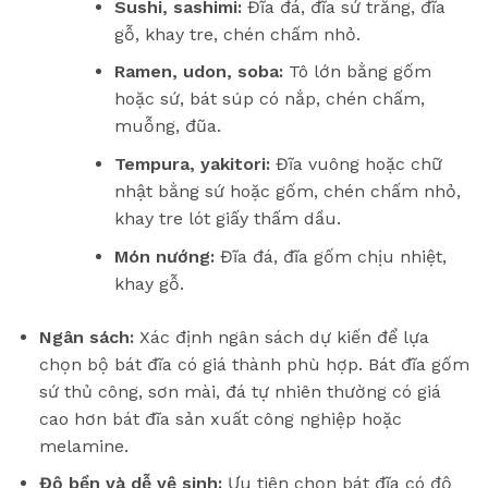
Sushi, sashimi:
Đĩa đá, đĩa sứ trắng, đĩa
gỗ, khay tre, chén chấm nhỏ.
Ramen, udon, soba:
Tô lớn bằng gốm
hoặc sứ, bát súp có nắp, chén chấm,
muỗng, đũa.
Tempura, yakitori:
Đĩa vuông hoặc chữ
nhật bằng sứ hoặc gốm, chén chấm nhỏ,
khay tre lót giấy thấm dầu.
Món nướng:
Đĩa đá, đĩa gốm chịu nhiệt,
khay gỗ.
Ngân sách:
Xác định ngân sách dự kiến để lựa
chọn bộ bát đĩa có giá thành phù hợp. Bát đĩa gốm
sứ thủ công, sơn mài, đá tự nhiên thường có giá
cao hơn bát đĩa sản xuất công nghiệp hoặc
melamine.
Độ bền và dễ vệ sinh:
Ưu tiên chọn bát đĩa có độ