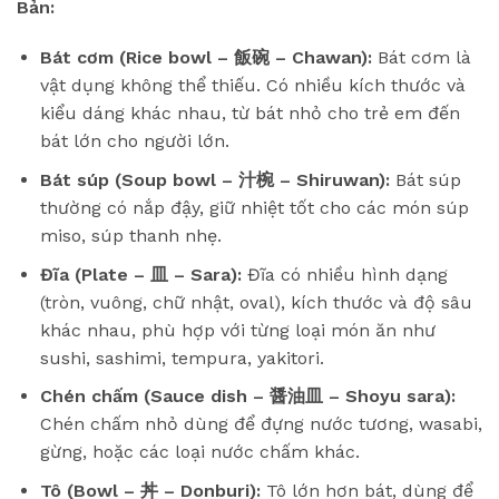
Bản:
Bát cơm (Rice bowl – 飯碗 – Chawan):
Bát cơm là
vật dụng không thể thiếu. Có nhiều kích thước và
kiểu dáng khác nhau, từ bát nhỏ cho trẻ em đến
bát lớn cho người lớn.
Bát súp (Soup bowl – 汁椀 – Shiruwan):
Bát súp
thường có nắp đậy, giữ nhiệt tốt cho các món súp
miso, súp thanh nhẹ.
Đĩa (Plate – 皿 – Sara):
Đĩa có nhiều hình dạng
(tròn, vuông, chữ nhật, oval), kích thước và độ sâu
khác nhau, phù hợp với từng loại món ăn như
sushi, sashimi, tempura, yakitori.
Chén chấm (Sauce dish – 醤油皿 – Shoyu sara):
Chén chấm nhỏ dùng để đựng nước tương, wasabi,
gừng, hoặc các loại nước chấm khác.
Tô (Bowl – 丼 – Donburi):
Tô lớn hơn bát, dùng để