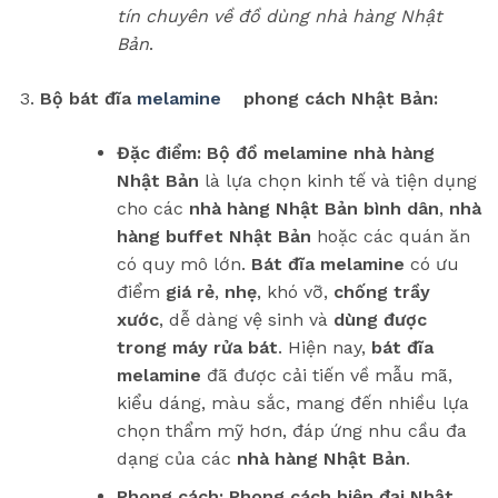
tín chuyên về đồ dùng nhà hàng Nhật
Bản
.
Bộ bát đĩa
melamine
phong cách Nhật Bản:
Đặc điểm:
Bộ đồ melamine nhà hàng
Nhật Bản
là lựa chọn kinh tế và tiện dụng
cho các
nhà hàng Nhật Bản bình dân
,
nhà
hàng buffet Nhật Bản
hoặc các quán ăn
có quy mô lớn.
Bát đĩa melamine
có ưu
điểm
giá rẻ
,
nhẹ
, khó vỡ,
chống trầy
xước
, dễ dàng vệ sinh và
dùng được
trong máy rửa bát
. Hiện nay,
bát đĩa
melamine
đã được cải tiến về mẫu mã,
kiểu dáng, màu sắc, mang đến nhiều lựa
chọn thẩm mỹ hơn, đáp ứng nhu cầu đa
dạng của các
nhà hàng Nhật Bản
.
Phong cách:
Phong cách hiện đại Nhật