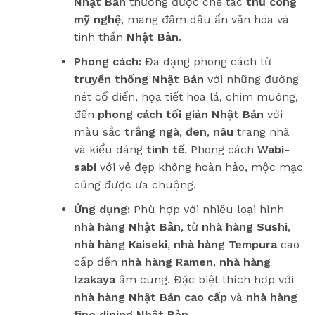
Nhật Bản
thường được chế tác
thủ công
mỹ nghệ
, mang đậm dấu ấn văn hóa và
tinh thần
Nhật Bản
.
Phong cách:
Đa dạng phong cách từ
truyền thống Nhật Bản
với những đường
nét cổ điển, họa tiết hoa lá, chim muông,
đến
phong cách tối giản Nhật Bản
với
màu sắc
trắng ngà
,
đen
,
nâu
trang nhã
và kiểu dáng
tinh tế
. Phong cách
Wabi-
sabi
với vẻ đẹp không hoàn hảo, mộc mạc
cũng được ưa chuộng.
Ứng dụng:
Phù hợp với nhiều loại hình
nhà hàng Nhật Bản
, từ
nhà hàng Sushi
,
nhà hàng Kaiseki
,
nhà hàng Tempura
cao
cấp đến
nhà hàng Ramen
,
nhà hàng
Izakaya
ấm cúng. Đặc biệt thích hợp với
nhà hàng Nhật Bản cao cấp
và
nhà hàng
fine dining Nhật Bản
.