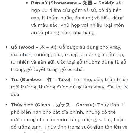
Bán sứ (Stoneware – 炻器 – Sekki):
Kết
hợp ưu điểm của gốm và sứ, có độ bền
cao, ít thấm nước, đa dạng về kiểu dáng
và màu sắc. Phù hợp với nhiều loại món
ăn và phong cách nhà hàng.
Gỗ (Wood – 木 – Ki):
Gỗ được sử dụng cho khay,
đĩa,
chén
, muỗng, đũa, mang lại cảm giác ấm áp,
tự nhiên và gần gũi. Các loại gỗ thường dùng là gỗ
thông, gỗ tuyết tùng, gỗ óc chó.
Tre (Bamboo – 竹 – Take):
Tre nhẹ, bền, thân thiện
môi trường, thường được dùng làm khay, đĩa, lót
ly
,
đũa.
Thủy tinh (Glass – ガラス – Garasu):
Thủy tinh ít
phổ biến hơn cho bát đĩa chính, nhưng có thể
được dùng cho các món tráng miệng, salad, hoặc
đồ uống lạnh. Thủy tinh trong suốt giúp tôn lên vẻ