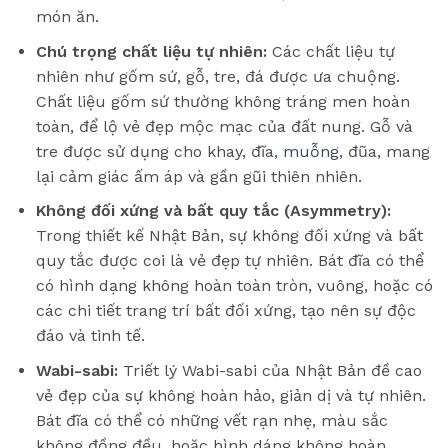
món ăn.
Chú trọng chất liệu tự nhiên:
Các chất liệu tự
nhiên như gốm sứ, gỗ, tre, đá được ưa chuộng.
Chất liệu gốm sứ thường không tráng men hoàn
toàn, để lộ vẻ đẹp mộc mạc của đất nung. Gỗ và
tre được sử dụng cho khay, đĩa,
muỗng
, đũa, mang
lại cảm giác ấm áp và gần gũi thiên nhiên.
Không đối xứng và bất quy tắc (Asymmetry):
Trong thiết kế Nhật Bản, sự không đối xứng và bất
quy tắc được coi là vẻ đẹp tự nhiên. Bát đĩa có thể
có hình dạng không hoàn toàn tròn, vuông, hoặc có
các chi tiết trang trí bất đối xứng, tạo nên sự độc
đáo và tinh tế.
Wabi-sabi:
Triết lý Wabi-sabi của Nhật Bản đề cao
vẻ đẹp của sự không hoàn hảo, giản dị và tự nhiên.
Bát đĩa có thể có những vết rạn nhẹ, màu sắc
không đồng đều, hoặc hình dáng không hoàn