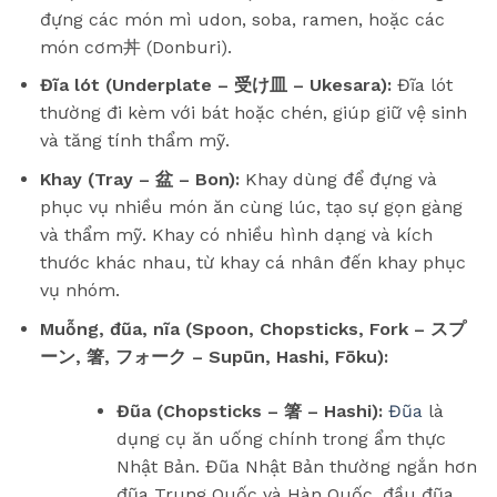
đựng các món mì udon, soba, ramen, hoặc các
món cơm丼 (Donburi).
Đĩa lót (Underplate – 受け皿 – Ukesara):
Đĩa lót
thường đi kèm với bát hoặc chén, giúp giữ vệ sinh
và tăng tính thẩm mỹ.
Khay (Tray – 盆 – Bon):
Khay dùng để đựng và
phục vụ nhiều món ăn cùng lúc, tạo sự gọn gàng
và thẩm mỹ. Khay có nhiều hình dạng và kích
thước khác nhau, từ khay cá nhân đến khay phục
vụ nhóm.
Muỗng, đũa, nĩa (Spoon, Chopsticks, Fork – スプ
ーン, 箸, フォーク – Supūn, Hashi, Fōku):
Đũa (Chopsticks – 箸 – Hashi):
Đũa
là
dụng cụ ăn uống chính trong ẩm thực
Nhật Bản. Đũa Nhật Bản thường ngắn hơn
đũa Trung Quốc và Hàn Quốc, đầu đũa