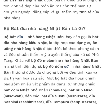
đồ ăn nhà hàng Nhật
được bài trí khéo léo không chỉ
tôn vinh vẻ đẹp của món ăn mà còn thể hiện sự
chuyên nghiệp, đẳng cấp và gu thẩm mỹ tinh tế của
nhà hàng.
Bộ Bát đĩa nhà hàng Nhật Bản Là Gì?
Bộ bát
đĩa
nhà hàng Nhật Bản
, hay còn gọi là
bát
đĩa nhà hàng kiểu Nhật
, là tập hợp các
dụng cụ ăn
uống nhà hàng Nhật
được thiết kế theo phong cách
và tiêu chuẩn thẩm mỹ truyền thống của xứ sở Phù
Tang. Khác với
bộ đồ melamine nhà hàng Nhật Bản
mang tính tiện dụng,
bộ đồ gốm
sứ
nhà hàng Nhật
Bản
thường được ưa chuộng bởi vẻ đẹp tinh xảo và
giá trị văn hóa sâu sắc. Một
bộ bát đĩa
hoàn chỉnh
bao gồm nhiều vật phẩm đa dạng, từ những chiếc
bát cơm Nhật
nhỏ nhắn (
chawan
),
bát súp Miso
(
misowan
), đến các loại
đĩa Sushi
(
sushizara
),
đĩa
Sashimi
(
sashimizara
),
đĩa Tempura
(
tenpurazara
),