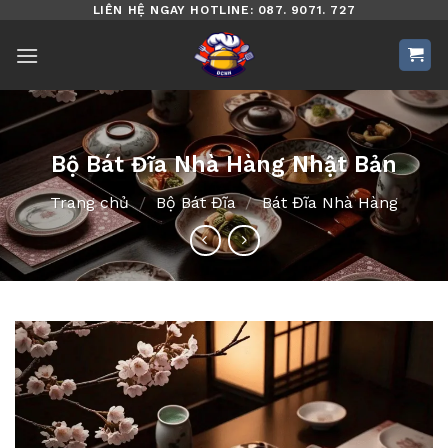
Bỏ
LIÊN HỆ NGAY HOTLINE: 087. 9071. 727
qua
nội
dung
Bộ Bát Đĩa Nhà Hàng Nhật Bản
Trang chủ
/
Bộ Bát Đĩa
/
Bát Đĩa Nhà Hàng