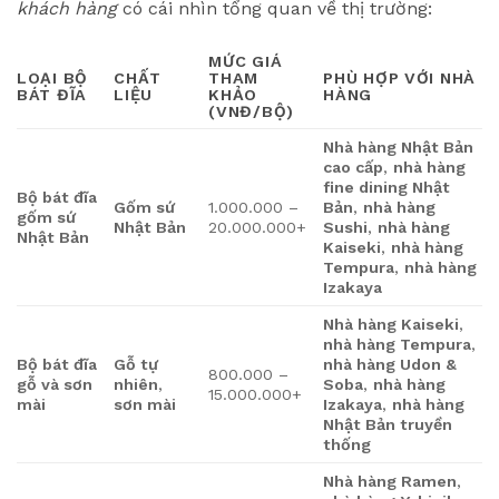
khách hàng
có cái nhìn tổng quan về thị trường:
MỨC GIÁ
LOẠI
BỘ
CHẤT
THAM
PHÙ HỢP VỚI NHÀ
BÁT ĐĨA
LIỆU
KHẢO
HÀNG
(VNĐ/BỘ)
Nhà hàng Nhật Bản
cao cấp
,
nhà hàng
fine dining Nhật
Bộ bát đĩa
Gốm sứ
1.000.000 –
Bản
,
nhà hàng
gốm sứ
Nhật Bản
20.000.000+
Sushi
,
nhà hàng
Nhật Bản
Kaiseki
,
nhà hàng
Tempura
,
nhà hàng
Izakaya
Nhà hàng Kaiseki
,
nhà hàng Tempura
,
Bộ bát đĩa
Gỗ tự
nhà hàng Udon &
800.000 –
gỗ và sơn
nhiên
,
Soba
,
nhà hàng
15.000.000+
mài
sơn mài
Izakaya
,
nhà hàng
Nhật Bản truyền
thống
Nhà hàng Ramen
,