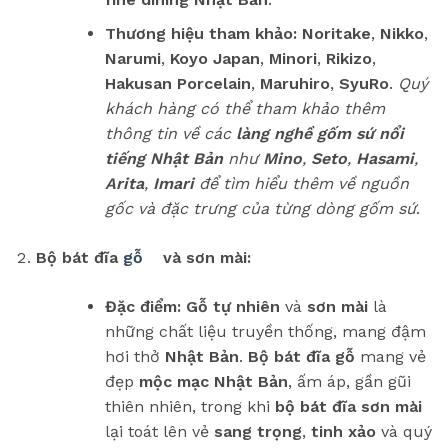
Thương hiệu tham khảo:
Noritake
,
Nikko
,
Narumi
,
Koyo Japan
,
Minori
,
Rikizo
,
Hakusan Porcelain
,
Maruhiro
,
SyuRo
.
Quý
khách hàng có thể tham khảo thêm
thông tin về các
làng nghề gốm sứ nổi
tiếng Nhật Bản
như
Mino
,
Seto
,
Hasami
,
Arita
,
Imari
để tìm hiểu thêm về nguồn
gốc và đặc trưng của từng dòng gốm sứ
.
Bộ bát đĩa
gỗ
và sơn mài:
Đặc điểm:
Gỗ tự nhiên
và
sơn mài
là
những chất liệu truyền thống, mang đậm
hơi thở
Nhật Bản
.
Bộ bát đĩa gỗ
mang vẻ
đẹp
mộc mạc Nhật Bản
, ấm áp, gần gũi
thiên nhiên, trong khi
bộ bát đĩa sơn mài
lại toát lên vẻ
sang trọng
,
tinh xảo
và quý