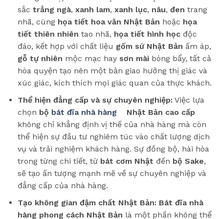
sắc
trắng ngà
,
xanh lam
,
xanh lục
,
nâu
,
đen
trang
nhã, cùng
họa tiết hoa văn Nhật Bản
hoặc
họa
tiết thiên nhiên
tao nhã,
họa tiết hình học
độc
đáo, kết hợp với chất liệu
gốm sứ Nhật Bản
ấm áp,
gỗ tự nhiên
mộc mạc hay
sơn mài
bóng bẩy, tất cả
hòa quyện tạo nên một bản giao hưởng thị giác và
xúc giác, kích thích mọi giác quan của thực khách.
Thể hiện đẳng cấp và sự chuyên nghiệp:
Việc lựa
chọn
bộ
bát đĩa nhà hàng
Nhật Bản cao cấp
không chỉ khẳng định vị thế của nhà hàng mà còn
thể hiện sự đầu tư nghiêm túc vào chất lượng dịch
vụ và trải nghiệm khách hàng. Sự đồng bộ, hài hòa
trong từng chi tiết, từ
bát cơm Nhật
đến
bộ Sake
,
sẽ tạo ấn tượng mạnh mẽ về sự chuyên nghiệp và
đẳng cấp của nhà hàng.
Tạo không gian đậm chất Nhật Bản:
Bát đĩa nhà
hàng phong cách Nhật Bản
là một phần không thể