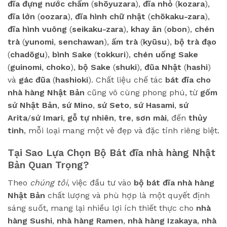
đĩa đựng nước chấm
(
shōyuzara
),
đĩa nhỏ
(
kozara
),
đĩa lớn
(
oozara
),
đĩa hình chữ nhật
(
chōkaku-zara
),
đĩa hình vuông
(
seikaku-zara
),
khay ăn
(
obon
),
chén
trà
(
yunomi
,
senchawan
),
ấm trà
(
kyūsu
),
bộ trà đạo
(
chadōgu
),
bình Sake
(
tokkuri
),
chén uống Sake
(
guinomi
,
choko
),
bộ Sake
(
shuki
),
đũa Nhật
(
hashi
)
và
gác đũa
(
hashioki
). Chất liệu chế tác
bát đĩa cho
nhà hàng Nhật Bản
cũng vô cùng phong phú, từ
gốm
sứ Nhật Bản
,
sứ Mino
,
sứ Seto
,
sứ Hasami
,
sứ
Arita
/
sứ Imari
,
gỗ tự nhiên
,
tre
,
sơn mài
, đến
thủy
tinh
, mỗi loại mang một vẻ đẹp và đặc tính riêng biệt.
Tại Sao Lựa Chọn Bộ Bát đĩa nhà hàng Nhật
Bản Quan Trọng?
Theo
chúng tôi
, việc đầu tư vào
bộ bát đĩa nhà hàng
Nhật Bản
chất lượng và phù hợp là một quyết định
sáng suốt, mang lại nhiều lợi ích thiết thực cho
nhà
hàng Sushi
,
nhà hàng Ramen
,
nhà hàng Izakaya
,
nhà