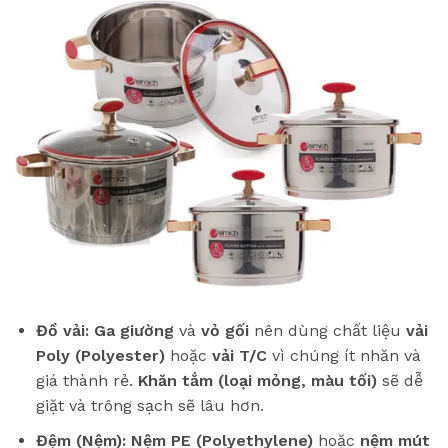
Đồ vải:
Ga giường
và
vỏ gối
nên dùng chất liệu
vải
Poly (Polyester)
hoặc
vải T/C
vì chúng ít nhăn và
giá thành rẻ.
Khăn tắm (loại mỏng, màu tối)
sẽ dễ
giặt và trông sạch sẽ lâu hơn.
Đệm (Nệm):
Nệm PE (Polyethylene)
hoặc
nệm mút