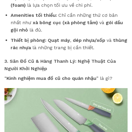
(foam)
là lựa chọn tối ưu về chi phí.
Amenities tối thiểu:
Chỉ cần những thứ cơ bản
nhất như
xà bông cục (xà phòng tắm)
và
gói dầu
gội nhỏ
là đủ.
Thiết bị phòng:
Quạt máy
,
dép nhựa/xốp
và
thùng
rác nhựa
là những trang bị cần thiết.
3. Săn Đồ Cũ & Hàng Thanh Lý: Nghệ Thuật Của
Người Khởi Nghiệp
“
Kinh nghiệm mua đồ cũ cho quán nhậu
” là gì?