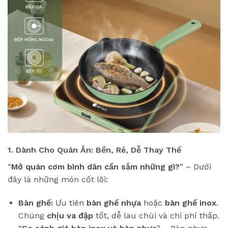
1. Dành Cho Quán Ăn: Bền, Rẻ, Dễ Thay Thế
“
Mở quán cơm bình dân cần sắm những gì?
” – Dưới
đây là những món cốt lõi:
Bàn ghế:
Ưu tiên
bàn ghế nhựa
hoặc
bàn ghế inox
.
Chúng
chịu va đập
tốt, dễ lau chùi và chi phí thấp.