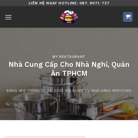
Bỏ
LIÊN HỆ NGAY HOTLINE: 087. 9071. 727
qua
nội
dung
MY RESTAURANT
Nhà Cung Cấp Cho Nhà Nghỉ, Quán
Ăn TPHCM
ĐĂNG VÀO
THÁNG 10 24, 2025
BỞI
DỤNG CỤ NHÀ HÀNG MEKOONG