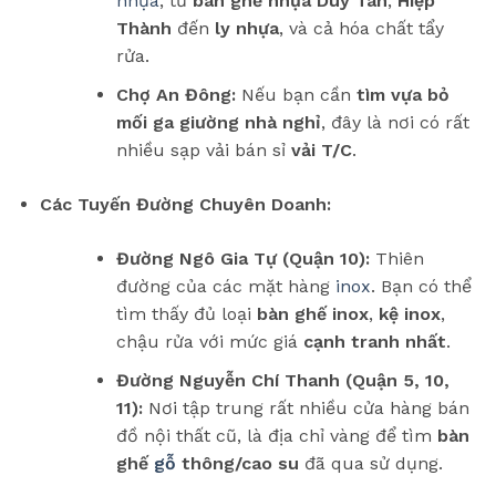
nhựa
, từ
bàn ghế nhựa
Duy Tân
,
Hiệp
Thành
đến
ly nhựa
, và cả hóa chất tẩy
rửa.
Chợ An Đông:
Nếu bạn cần
tìm vựa
bỏ
mối ga giường nhà nghỉ
, đây là nơi có rất
nhiều sạp vải bán sỉ
vải T/C
.
Các Tuyến Đường Chuyên Doanh:
Đường Ngô Gia Tự (Quận 10):
Thiên
đường của các mặt hàng
inox
. Bạn có thể
tìm thấy đủ loại
bàn ghế inox
,
kệ inox
,
chậu rửa với mức giá
cạnh tranh nhất
.
Đường Nguyễn Chí Thanh (Quận 5, 10,
11):
Nơi tập trung rất nhiều cửa hàng bán
đồ nội thất cũ, là địa chỉ vàng để tìm
bàn
ghế
gỗ
thông/cao su
đã qua sử dụng.