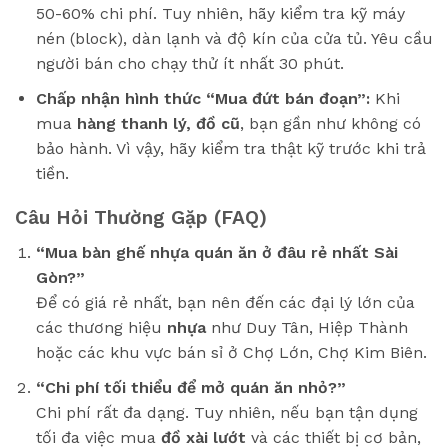
50-60% chi phí. Tuy nhiên, hãy kiểm tra kỹ máy
nén (block), dàn lạnh và độ kín của cửa tủ. Yêu cầu
người bán cho chạy thử ít nhất 30 phút.
Chấp nhận hình thức “Mua đứt bán đoạn”:
Khi
mua
hàng thanh lý, đồ cũ
, bạn gần như không có
bảo hành. Vì vậy, hãy kiểm tra thật kỹ trước khi trả
tiền.
Câu Hỏi Thường Gặp (FAQ)
“Mua bàn ghế nhựa quán ăn ở đâu rẻ nhất Sài
Gòn?”
Để có giá rẻ nhất, bạn nên đến các đại lý lớn của
các thương hiệu
nhựa
như Duy Tân, Hiệp Thành
hoặc các khu vực bán sỉ ở Chợ Lớn, Chợ Kim Biên.
“Chi phí tối thiểu để mở quán ăn nhỏ?”
Chi phí rất đa dạng. Tuy nhiên, nếu bạn tận dụng
tối đa việc mua
đồ xài lướt
và các thiết bị cơ bản,