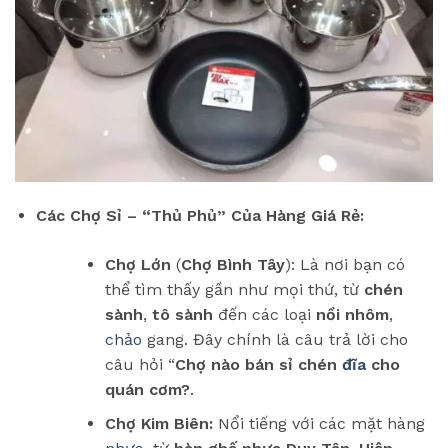
Các Chợ Sỉ – “Thủ Phủ” Của Hàng Giá Rẻ:
Chợ Lớn
(
Chợ Bình Tây
): Là nơi bạn có
thể tìm thấy gần như mọi thứ, từ
chén
sành
,
tô sành
đến các loại
nồi nhôm
,
chảo
gang. Đây chính là câu trả lời cho
câu hỏi “
Chợ nào bán sỉ chén
đĩa
cho
quán cơm?
.
Chợ Kim Biên:
Nổi tiếng với các mặt hàng