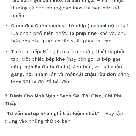
“
So sánh giá bàn inox và bàn nhựa
” – Bàn nhựa
thường rẻ hơn nhưng bàn inox thì bền hơn rất
nhiều.
Chén đĩa:
Chén sành
và
tô phíp (
melamine
)
là hai
lựa chọn phổ biến nhất.
Tô phíp
nhẹ, khó vỡ, phù
hợp cho các quán có tần suất phục vụ cao.
Thiết bị
bếp
:
Đừng tìm kiếm những thiết bị phức
tạp. Một chiếc
bếp khè
(hay còn gọi là
bếp gas
công nghiệp Gado Gado
) siêu bền, vài cái
chảo
gang
,
nồi nhôm
lớn và một cái
chậu rửa đơn
bằng
Inox 201
là đủ để bắt đầu.
2. Dành Cho Nhà Nghỉ: Sạch Sẽ, Tối Giản, Chi Phí
Thấp
“
Tư vấn setup nhà nghỉ tiết kiệm nhất
” – Hãy tập
trung vào những thứ cơ bản: