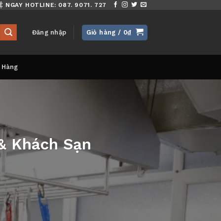
Ệ NGAY HOTLINE: 087. 9071. 727
Đăng nhập
Giỏ hàng /
0
₫
 Hàng
 & Khách Sạn
G