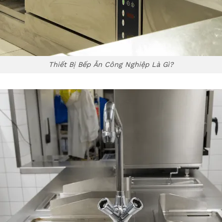
Thiết Bị Bếp Ăn Công Nghiệp Là Gì?