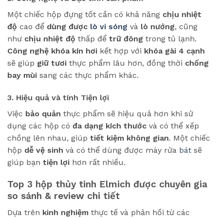
Một chiếc hộp đựng tốt cần có khả năng
chịu nhiệt
độ
cao để
dùng được
lò vi sóng
và
lò nướng
, cũng
như
chịu nhiệt độ
thấp để
trữ đông
trong tủ lạnh.
Công nghệ khóa kín hơi
kết hợp với
khóa gài 4 cạnh
sẽ giúp
giữ tươi
thực phẩm lâu hơn, đồng thời
chống
bay mùi
sang các thực phẩm khác.
3. Hiệu quả và tính Tiện lợi
Việc
bảo quản
thực phẩm sẽ hiệu quả hơn khi sử
dụng các hộp có
đa dạng kích thước
và có thể xếp
chồng lên nhau, giúp
tiết kiệm không gian
. Một chiếc
hộp
dễ vệ sinh
và có thể dùng được máy rửa
bát
sẽ
giúp bạn
tiện lợi
hơn rất nhiều.
Top 3 hộp thủy tinh Elmich được chuyên gia
so sánh & review chi tiết
Dựa trên
kinh nghiệm
thực tế và phản hồi từ các