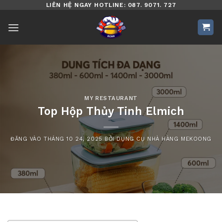
Bỏ
LIÊN HỆ NGAY HOTLINE: 087. 9071. 727
qua
nội
dung
MY RESTAURANT
Top Hộp Thủy Tinh Elmich
ĐĂNG VÀO
THÁNG 10 24, 2025
BỞI
DỤNG CỤ NHÀ HÀNG MEKOONG