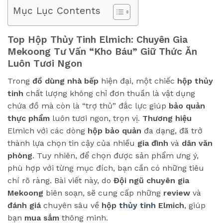
Mục Lục Contents
Top Hộp Thủy Tinh Elmich: Chuyên Gia
Mekoong Tư Vấn “Kho Báu” Giữ Thức Ăn
Luôn Tươi Ngon
Trong
đồ dùng nhà bếp
hiện đại, một chiếc
hộp thủy
tinh
chất lượng không chỉ đơn thuần là vật dụng
chứa đồ mà còn là “trợ thủ” đắc lực giúp
bảo quản
thực phẩm
luôn tươi ngon, trọn vị.
Thương hiệu
Elmich với các dòng
hộp bảo quản
đa dạng, đã trở
thành lựa chọn tin cậy của nhiều
gia đình
và
dân văn
phòng
. Tuy nhiên, để chọn được sản phẩm ưng ý,
phù hợp với từng mục đích, bạn cần có những tiêu
chí rõ ràng. Bài viết này, do
Đội ngũ chuyên gia
Mekoong
biên soạn, sẽ cung cấp những
review
và
đánh giá
chuyên sâu về
hộp
thủy tinh
Elmich
, giúp
bạn
mua sắm
thông minh.