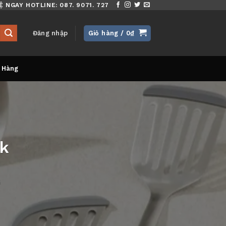
Ệ NGAY HOTLINE: 087. 9071. 727
Đăng nhập
Giỏ hàng /
0
₫
 Hàng
ck
G