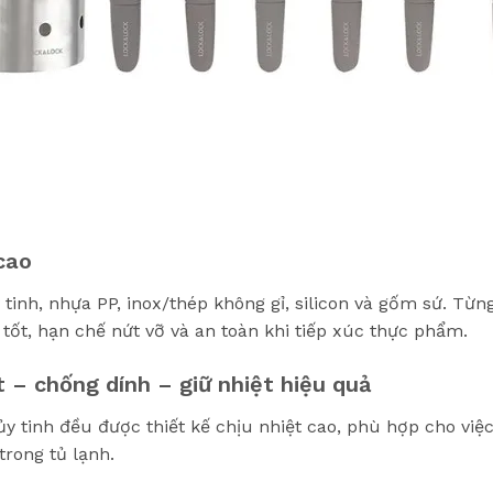
cao
 tinh, nhựa PP, inox/thép không gỉ, silicon và gốm sứ. T
c tốt, hạn chế nứt vỡ và an toàn khi tiếp xúc thực phẩm.
t – chống dính – giữ nhiệt hiệu quả
ủy tinh đều được thiết kế chịu nhiệt cao, phù hợp cho v
rong tủ lạnh.