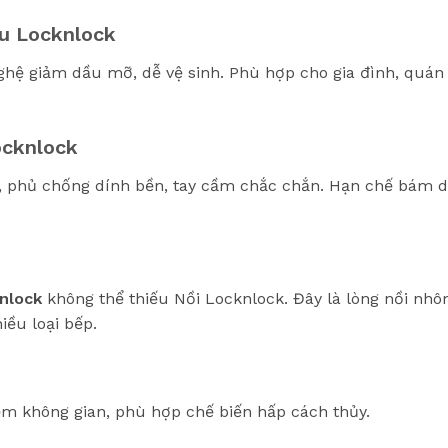
ầu Locknlock
 nghệ giảm dầu mỡ, dễ vệ sinh. Phù hợp cho gia đình, quá
ocknlock
, phủ chống dính bền, tay cầm chắc chắn. Hạn chế bám d
knlock
không thể thiếu Nồi Locknlock. Đây là lòng nồi nhô
iều loại bếp.
kiệm không gian, phù hợp chế biến hấp cách thủy.