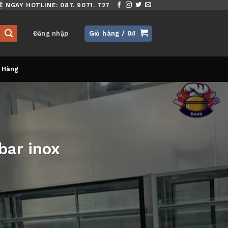
Ệ NGAY HOTLINE: 087. 9071. 727
Đăng nhập
Giỏ hàng /
0
₫
 Hàng
bar inox