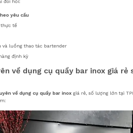
 đòi hỏi:
theo yêu cầu
thực tế
n và luồng thao tác bartender
 hàng định kỳ
ên về dụng cụ quầy bar inox giá rẻ s
uyên về dụng cụ quầy bar inox
giá rẻ, số lượng lớn tại
ẩm: