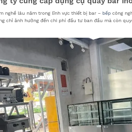
ng ty cung cấp dụng cụ quầy bar in
m nghề lâu năm trong lĩnh vực thiết bị bar –
bếp
công ngh
g chỉ ảnh hưởng đến chi phí đầu tư ban đầu mà còn quy