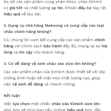
So với các sản phẩm cùng phân khúc, chảo Elmich
có
giá tốt
và chất lượng
uy tín
. Khoản
đầu tư
này rất
hiệu quả
về lâu dài.
2. Dụng cụ nhà hàng Mekoong có cung cấp các loại
chảo chính hãng không?
Có, chúng tôi cam kết cung cấp các sản phẩm
chính
hãng
với chính sách
bảo hành
đầy đủ, mang lại sự
hài
lòng
và
tin cậy
cho khách hàng.
3. Có dễ dàng vệ sinh chảo xào size lớn không?
Các sản phẩm chảo của Elmich được thiết kế với lớp
chống dính hoặc bề mặt inox chất lượng cao, giúp
việc
vệ sinh dễ dàng
và nhanh chóng.
Kết luận
Việc
lựa chọn
một chiếc
chảo xào Elmich size lớn
phù hợp sẽ giúp bạn nấu nướng
hiệu quả
hơn, đặc