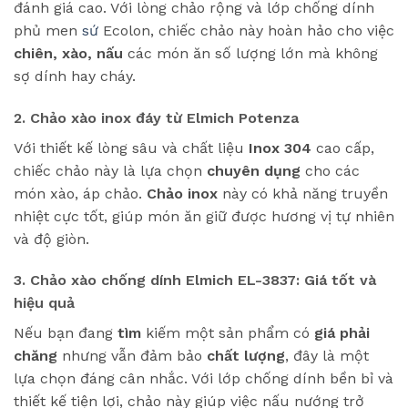
đánh giá cao. Với lòng chảo rộng và lớp chống dính
phủ men
sứ
Ecolon, chiếc chảo này hoàn hảo cho việc
chiên, xào, nấu
các món ăn số lượng lớn mà không
sợ dính hay cháy.
2. Chảo xào inox đáy từ Elmich Potenza
Với thiết kế lòng sâu và chất liệu
Inox 304
cao cấp,
chiếc chảo này là lựa chọn
chuyên dụng
cho các
món xào, áp chảo.
Chảo inox
này có khả năng truyền
nhiệt cực tốt, giúp món ăn giữ được hương vị tự nhiên
và độ giòn.
3. Chảo xào chống dính Elmich EL-3837: Giá tốt và
hiệu quả
Nếu bạn đang
tìm
kiếm một sản phẩm có
giá phải
chăng
nhưng vẫn đảm bảo
chất lượng
, đây là một
lựa chọn đáng cân nhắc. Với lớp chống dính bền bỉ và
thiết kế tiện lợi, chảo này giúp việc nấu nướng trở