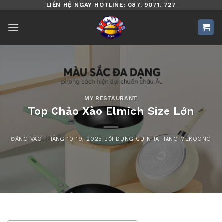
Bỏ
LIÊN HỆ NGAY HOTLINE: 087. 9071. 727
qua
nội
dung
MY RESTAURANT
Top Chảo Xào Elmich Size Lớn
ĐĂNG VÀO
THÁNG 10 19, 2025
BỞI
DỤNG CỤ NHÀ HÀNG MEKOONG