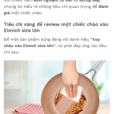
Với nhiều năm
kinh nghiệm
tư vấn
và
setup
bếp
,
chúng tôi hiểu rõ những tiêu chí quan trọng để
đánh
giá
một chiếc chảo.
Tiêu chí vàng để review một chiếc chảo xào
Elmich size lớn
Để một sản phẩm xứng đáng với danh hiệu
“top
chảo xào Elmich size lớn”
, nó phải đáp ứng các tiêu
chí sau: