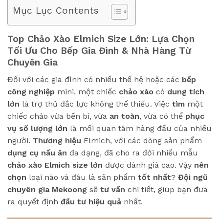
Mục Lục Contents
Top Chảo Xào Elmich Size Lớn: Lựa Chọn
Tối Ưu Cho Bếp Gia Đình & Nhà Hàng Từ
Chuyên Gia
Đối với các gia đình có nhiều thế hệ hoặc các
bếp
công nghiệp
mini, một chiếc
chảo xào
có
dung tích
lớn
là trợ thủ đắc lực không thể thiếu. Việc
tìm
một
chiếc chảo vừa bền bỉ, vừa
an toàn
, vừa có thể
phục
vụ số lượng lớn
là mối quan tâm hàng đầu của nhiều
người.
Thương hiệu
Elmich, với các dòng sản phẩm
dụng cụ nấu ăn
đa dạng, đã cho ra đời nhiều mẫu
chảo xào Elmich size lớn
được đánh giá cao. Vậy
nên
chọn
loại nào và đâu là sản phẩm
tốt nhất
?
Đội ngũ
chuyên gia Mekoong
sẽ
tư vấn
chi tiết, giúp bạn đưa
ra quyết định
đầu tư hiệu quả
nhất.