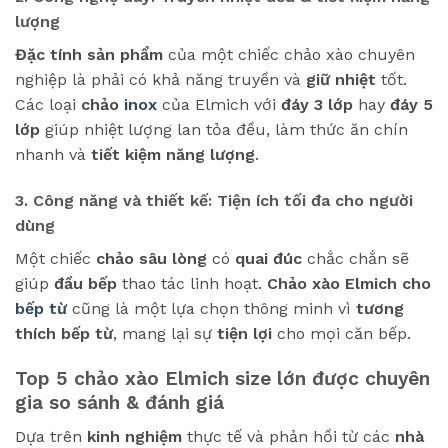
lượng
Đặc tính sản phẩm
của một chiếc chảo xào chuyên
nghiệp là phải có khả năng truyền và
giữ nhiệt
tốt.
Các loại
chảo
inox
của Elmich với
đáy 3 lớp
hay
đáy 5
lớp
giúp nhiệt lượng lan tỏa đều, làm thức ăn chín
nhanh và
tiết kiệm năng lượng
.
3. Công năng và thiết kế: Tiện ích tối đa cho người
dùng
Một chiếc
chảo sâu lòng
có
quai đúc
chắc chắn sẽ
giúp
đầu bếp
thao tác linh hoạt.
Chảo xào Elmich cho
bếp từ
cũng là một lựa chọn thông minh vì
tương
thích bếp từ
, mang lại sự
tiện lợi
cho mọi căn bếp.
Top 5 chảo xào Elmich size lớn được chuyên
gia so sánh & đánh giá
Dựa trên
kinh nghiệm
thực tế và phản hồi từ các
nhà