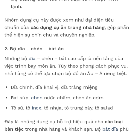
lạnh.
Nhóm dụng cụ này được xem như đại diện tiêu
chuẩn của
các dụng cụ ăn trong nhà hàng
, góp phần
thể hiện sự chỉn chu và chuyên nghiệp.
2. Bộ dĩa – chén – bát ăn
Những bộ
dĩa
– chén – bát cao cấp là nền tảng của
việc trình bày món ăn. Tùy theo phong cách phục vụ,
nhà hàng có thể lựa chọn bộ đồ ăn Âu – Á riêng biệt.
Dĩa chính, dĩa khai vị, dĩa tráng miệng
Bát súp,
chén
nước chấm, chén ăn cơm
Tô sứ, tô
inox
, tô nhựa, tô trưng bày, tô salad
Đây là những dụng cụ hỗ trợ hiệu quả cho
các loại
bàn tiệc
trong nhà hàng và khách sạn. Bộ
bát đĩa
phù