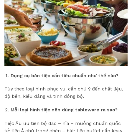
Dụng cụ bàn tiệc cần tiêu chuẩn như thế nào?
Tùy theo loại hình phục vụ, cần chú ý đến chất liệu,
độ bền, kiểu dáng và tính đồng bộ.
Mỗi loại hình tiệc nên dùng tableware ra sao?
Tiệc Âu ưu tiên bộ dao – nĩa – muỗng chuẩn quốc
tế; tiệc Á chú trọng chén – bát; tiệc buffet cần khay