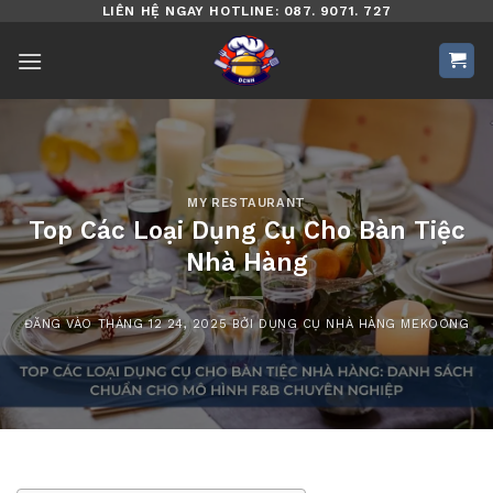
Bỏ
LIÊN HỆ NGAY HOTLINE: 087. 9071. 727
qua
nội
dung
MY RESTAURANT
Top Các Loại Dụng Cụ Cho Bàn Tiệc
Nhà Hàng
ĐĂNG VÀO
THÁNG 12 24, 2025
BỞI
DỤNG CỤ NHÀ HÀNG MEKOONG