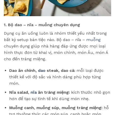
1. Bộ dao – nĩa – muỗng chuyên dụng
Dụng cụ ăn uống luôn là nhóm thiết yếu nhất trong
bất kỳ setup bàn tiệc nào. Bộ dao – nĩa –
muỗng
chuyên dụng giúp nhà hàng đáp ứng được mọi loại
hình thực đơn từ khai vị, món chính, món Âu, món Á
cho đến tráng miệng.
Dao ăn chính,
dao
steak, dao cá:
mỗi loại được
thiết kế với độ sắc và hình dáng phù hợp từng
món.
Nĩa salad,
nĩa
ăn tráng miệng:
kích thước nhỏ gọn
hơn để tạo sự tinh tế khi dùng món nhẹ.
Muỗng canh, muỗng súp, muỗng tráng miệng:
hỗ
trợ thưởng thức các món súp, canh hoặc món