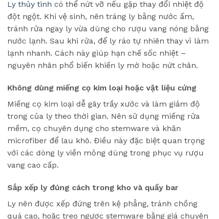
Ly thủy tinh
có thể nứt vỡ nếu gặp thay đổi nhiệt độ
đột ngột. Khi vệ sinh, nên tráng ly bằng nước ấm,
tránh rửa ngay ly vừa dùng cho rượu vang nóng bằng
nước lạnh. Sau khi rửa, để ly ráo tự nhiên thay vì làm
lạnh nhanh. Cách này giúp hạn chế sốc nhiệt –
nguyên nhân phổ biến khiến ly mờ hoặc nứt chân.
Không dùng miếng cọ kim loại hoặc vật liệu cứng
Miếng cọ kim loại dễ gây trầy xước và làm giảm độ
trong của ly theo thời gian. Nên sử dụng miếng rửa
mềm, cọ chuyên dụng cho stemware và khăn
microfiber để lau khô. Điều này đặc biệt quan trọng
với các dòng ly viền mỏng dùng trong phục vụ rượu
vang cao cấp.
Sắp xếp ly đúng cách trong kho và quầy bar
Ly nên được xếp đứng trên kệ phẳng, tránh chồng
quá cao, hoặc treo ngược stemware bằng giá chuyên