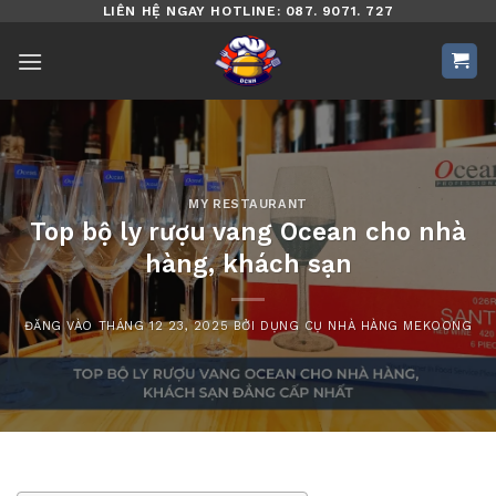
Bỏ
LIÊN HỆ NGAY HOTLINE: 087. 9071. 727
qua
nội
dung
MY RESTAURANT
Top bộ ly rượu vang Ocean cho nhà
hàng, khách sạn
ĐĂNG VÀO
THÁNG 12 23, 2025
BỞI
DỤNG CỤ NHÀ HÀNG MEKOONG