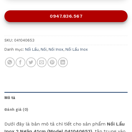
0947.836.567
SKU:
041040653
Danh mục:
Nổi Lẩu
,
Nồi
,
Nồi Inox
,
Nổi Lẩu Inox
Mô tả
Đánh giá (0)
Dưới đây là bản mô tả chi tiết cho sản phẩm
Nồi Lẩu
Inox 2 Ngăn 41cm (Model 041040653)
, tập trung vào