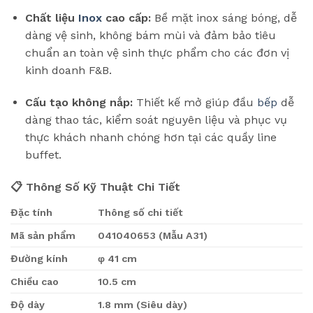
Chất liệu
Inox
cao cấp:
Bề mặt inox sáng bóng, dễ
dàng vệ sinh, không bám mùi và đảm bảo tiêu
chuẩn an toàn vệ sinh thực phẩm cho các đơn vị
kinh doanh F&B.
Cấu tạo không nắp:
Thiết kế mở giúp đầu
bếp
dễ
dàng thao tác, kiểm soát nguyên liệu và phục vụ
thực khách nhanh chóng hơn tại các quầy line
buffet.
📋 Thông Số Kỹ Thuật Chi Tiết
Đặc tính
Thông số chi tiết
Mã sản phẩm
041040653 (Mẫu A31)
Đường kính
φ 41 cm
Chiều cao
10.5 cm
Độ dày
1.8 mm (Siêu dày)