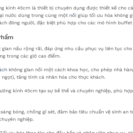
g kính 45cm là thiết bị chuyên dụng được thiết kế cho c
loại nước dùng trong cùng một
nồi
giúp tối ưu hóa không gi
h đông người, đặc biệt phù hợp cho các mô hình buffet 
 Phẩm
gian nấu rộng rãi, đáp ứng nhu cầu phục vụ liên tục cho 
ùng trong các giờ cao điểm.
ách
không gian nồi một cách khoa học, cho phép nhà hàng p
 ngọt), tăng tính cá nhân hóa cho thực khách.
ờng kính 45cm tạo sự bề thế và chuyên nghiệp, phù hợp 
sáng bóng, chống gỉ sét, đảm bảo tiêu chuẩn vệ sinh an 
 chuyên nghiệp.
Tối ưu hóa thao tác cho đầu bếp và nhân viên phục vụ, gi