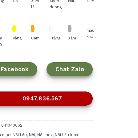
ng
Đỏ
Xanh
Xanh
Nâu
Đen
lá
dương
màu
khác
m
Vàng
Cam
Trắng
Xám
n
Facebook
Chat Zalo
0947.836.567
:
041040662
h mục:
Nổi Lẩu
,
Nồi
,
Nồi Inox
,
Nổi Lẩu Inox