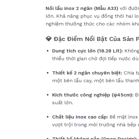
Nồi lẩu inox 2 ngăn (Mẫu A33)
với đườn
lớn. Khả năng phục vụ đồng thời hai 
nghiệm thưởng thức cho các nhóm khác
💎 Đặc Điểm Nổi Bật Của Sản
Dung tích cực lớn (18.28 Lít):
Không 
thiểu thời gian chờ đợi tiếp nước d
Thiết kế 2 ngăn chuyên biệt:
Chia
t
một bên lẩu cay, một bên lẩu thanh
Kích thước công nghiệp (φ45cm):
Đư
suất lớn.
Chất liệu
Inox
cao cấp:
Bề mặt inox 
vượt trội trong môi trường nhà bếp
Thiết kế không nắp (Open Design):