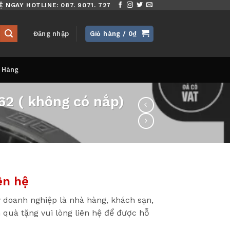
Ệ NGAY HOTLINE: 087. 9071. 727
Đăng nhập
Giỏ hàng /
0
₫
 Hàng
62 ( không có nắp)
ên hệ
 doanh nghiệp là nhà hàng, khách sạn,
 quà tặng vui lòng liên hệ để được hỗ