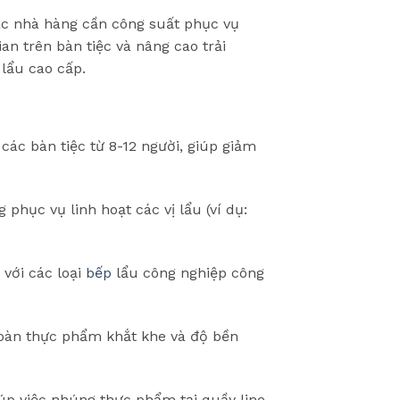
ác nhà hàng cần công suất phục vụ
an trên bàn tiệc và nâng cao trải
lẩu cao cấp.
các bàn tiệc từ 8-12 người, giúp giảm
hục vụ linh hoạt các vị lẩu (ví dụ:
với các loại
bếp
lẩu công nghiệp công
toàn thực phẩm khắt khe và độ bền
úp việc nhúng thực phẩm tại quầy line