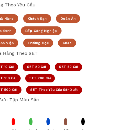
g Theo Yêu Cầu
hà Hàng
Khách Sạn
Quán Ăn
a Đình
Bếp Công Nghiệp
ệnh Viện
Trường Học
Khác
 Hàng Theo SET
T 10 Cái
SET 20 Cái
SET 50 Cái
T 100 Cái
SET 200 Cái
T 500 Cái
SET Theo Yêu Cầu Sản Xuất
Sưu Tập Màu Sắc