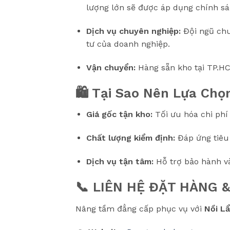
lượng lớn sẽ được áp dụng chính s
Dịch vụ chuyên nghiệp:
Đội ngũ chu
tư của doanh nghiệp.
Vận chuyển:
Hàng sẵn kho tại TP.HC
🛍️ Tại Sao Nên Lựa C
Giá gốc tận kho:
Tối ưu hóa chi phí
Chất lượng kiểm định:
Đáp ứng tiêu
Dịch vụ tận tâm:
Hỗ trợ bảo hành v
📞 LIÊN HỆ ĐẶT HÀNG &
Nâng tầm đẳng cấp phục vụ với
Nồi L