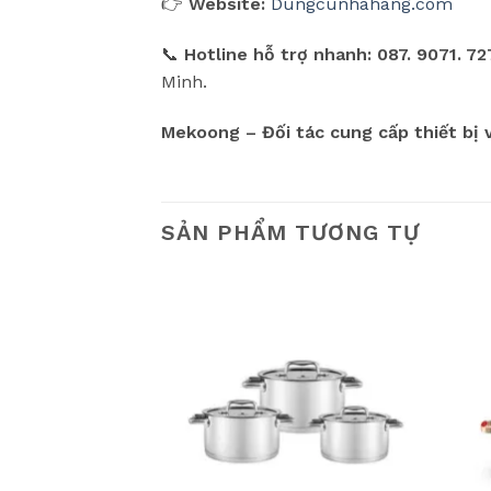
👉
Website:
Dungcunhahang.com
📞
Hotline hỗ trợ nhanh:
087. 9071. 72
Minh.
Mekoong – Đối tác cung cấp thiết bị 
SẢN PHẨM TƯƠNG TỰ