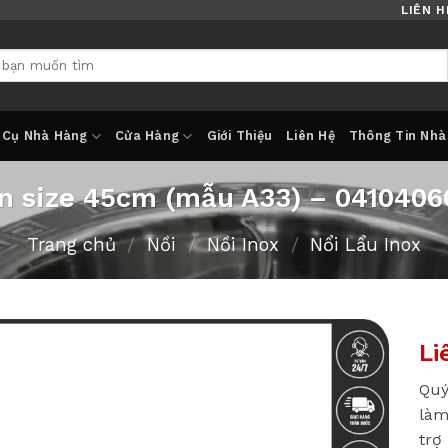
LIÊN H
 Cụ Nhà Hàng
Cửa Hàng
Giới Thiệu
Liên Hệ
Thông Tin Nhà
ăn size 45cm (mẫu A33) – 0410406
Trang chủ
/
Nồi
/
Nồi Inox
/
Nổi Lẩu Inox
Li
Quý
làm
trợ