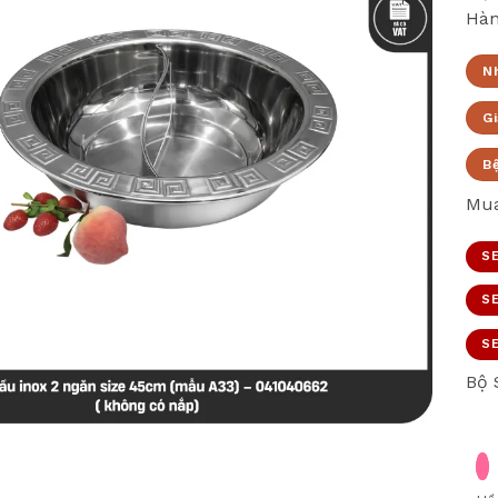
Hàn
N
Gi
B
Mua
SE
SE
SE
Bộ 