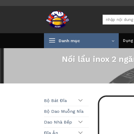
Bỏ
qua
Tìm
nội
kiếm:
dung
Danh mục
Dụng
Nồi lẩu inox 2 ng
Bộ Bát Đĩa
Bộ Dao Muỗng Nĩa
Dao Nhà Bếp
Đĩa Ăn