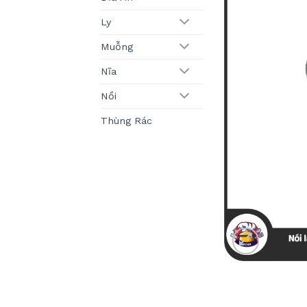
Ly
Muỗng
Nĩa
Nồi
Thùng Rác