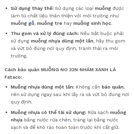
Sử dụng thay thế:
Sử dụng các loại
muỗng
được
làm từ chất liệu thân thiện với môi trường như
muỗng
gỗ
,
muỗng tre
hay
muỗng sinh học
.
Thu gom và xử lý đúng cách:
Nếu bắt buộc phải
sử dụng
muỗng nhựa dùng một lần
, hãy thu gom
và vứt bỏ đúng nơi quy định, tránh thải ra môi
trường.
Cách bảo quản MUỖNG NO 32N NHÁM XANH LÁ
Fataco:
Muỗng nhựa dùng một lần:
Không cần
bảo quản
,
nên sử dụng ngay sau khi lấy ra và vứt bỏ đúng nơi
quy định.
Muỗng nhựa có thể tái sử dụng:
Rửa sạch
muỗng
nhựa
bằng nước rửa
chén
, tráng lại bằng nước
sạch và để khô ráo hoàn toàn trước khi cất giữ.