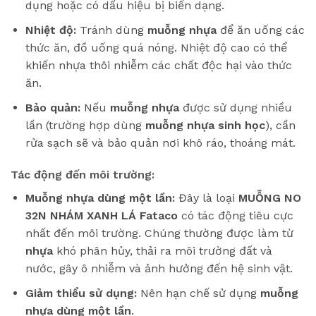
dụng hoặc có dấu hiệu bị biến dạng.
Nhiệt độ:
Tránh dùng
muỗng nhựa
để ăn uống các
thức ăn, đồ uống quá nóng. Nhiệt độ cao có thể
khiến nhựa thôi nhiễm các chất độc hại vào thức
ăn.
Bảo quản:
Nếu
muỗng nhựa
được sử dụng nhiều
lần (trường hợp dùng
muỗng nhựa sinh học
), cần
rửa sạch sẽ và bảo quản nơi khô ráo, thoáng mát.
Tác động đến môi trường:
Muỗng nhựa dùng một lần:
Đây là loại
MUỖNG NO
32N NHÁM XANH LÁ Fataco
có tác động tiêu cực
nhất đến môi trường. Chúng thường được làm từ
nhựa
khó phân hủy, thải ra môi trường đất và
nước, gây ô nhiễm và ảnh hưởng đến hệ sinh vật.
Giảm thiểu sử dụng:
Nên hạn chế sử dụng
muỗng
nhựa dùng một lần
.