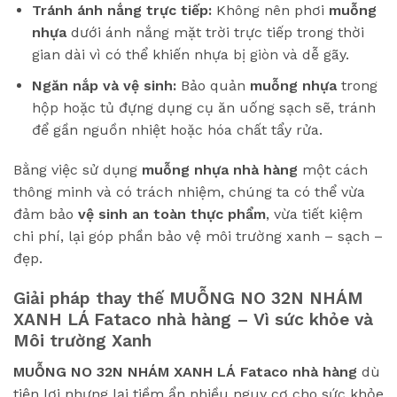
Tránh ánh nắng trực tiếp:
Không nên phơi
muỗng
nhựa
dưới ánh nắng mặt trời trực tiếp trong thời
gian dài vì có thể khiến nhựa bị giòn và dễ gãy.
Ngăn nắp và vệ sinh:
Bảo quản
muỗng nhựa
trong
hộp hoặc tủ đựng dụng cụ ăn uống sạch sẽ, tránh
để gần nguồn nhiệt hoặc hóa chất tẩy rửa.
Bằng việc sử dụng
muỗng nhựa nhà hàng
một cách
thông minh và có trách nhiệm, chúng ta có thể vừa
đảm bảo
vệ sinh an toàn thực phẩm
, vừa tiết kiệm
chi phí, lại góp phần bảo vệ môi trường xanh – sạch –
đẹp.
Giải pháp thay thế MUỖNG NO 32N NHÁM
XANH LÁ Fataco nhà hàng – Vì sức khỏe và
Môi trường Xanh
MUỖNG NO 32N NHÁM XANH LÁ Fataco nhà hàng
dù
tiện lợi nhưng lại tiềm ẩn nhiều nguy cơ cho sức khỏe