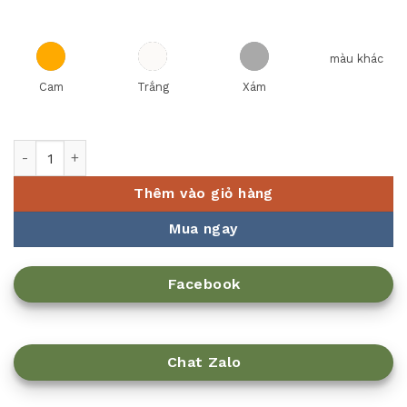
màu khác
Cam
Trắng
Xám
MUỖNG NO 32N NHÁM XANH LÁ Fataco số lượng
Thêm vào giỏ hàng
Mua ngay
Facebook
Chat Zalo