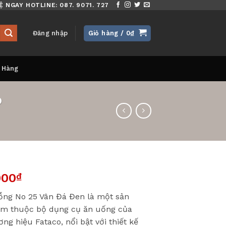
Ệ NGAY HOTLINE: 087. 9071. 727
Đăng nhập
Giỏ hàng /
0
₫
 Hàng
o
000
₫
ng No 25 Vân Đá Đen là một sản
m thuộc bộ dụng cụ ăn uống của
ơng hiệu Fataco, nổi bật với thiết kế