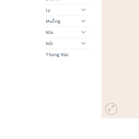
Ly
Muỗng
Nĩa
Nồi
Thùng Rác