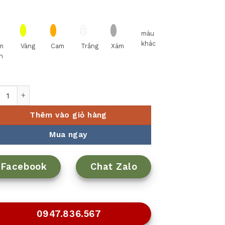
màu
khác
m
Vàng
Cam
Trắng
Xám
n
NG NO 25 VÂN ĐÁ ĐEN Fataco số lượng
Thêm vào giỏ hàng
Mua ngay
Facebook
Chat Zalo
0947.836.567