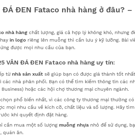
Á ĐEN Fataco nhà hàng ở đâu? – C
co
nhà hàng
chất lượng, giá cả hợp lý không khó, nhưng đ
 hay
in logo
riêng lên muỗng thì cần lưu ý kỹ lưỡng. Bài v
 ứng được mọi nhu cầu của bạn.
5 VÂN ĐÁ ĐEN Fataco nhà hàng uy tín:
ếp từ
nhà sản xuất
sẽ giúp bạn có được giá thành tốt nhất
i các nhà phân phối. Bạn có thể tìm kiếm thông tin các n
o Business) hoặc các hội chợ thương mại chuyên ngành.
 chọn phổ biến nhất, vì các công ty thương mại thường có
 mọi nhu cầu về kích cỡ, chất liệu và số lượng. Hãy tìm 
ước khi quyết định đặt hàng.
ỉ cần mua một số lượng
muỗng nhựa
nhỏ để sử dụng, bạ
, quán ăn.