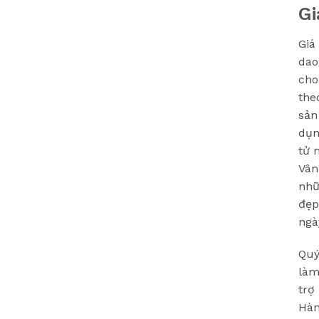
Gi
Giá
dao
cho
the
sản
dụn
tử 
Vân
nhữ
đẹp
ngà
Quý
làm
trợ
Hàn