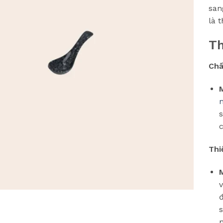
san
là 
Th
Chấ
c
Thi
M
v
đ