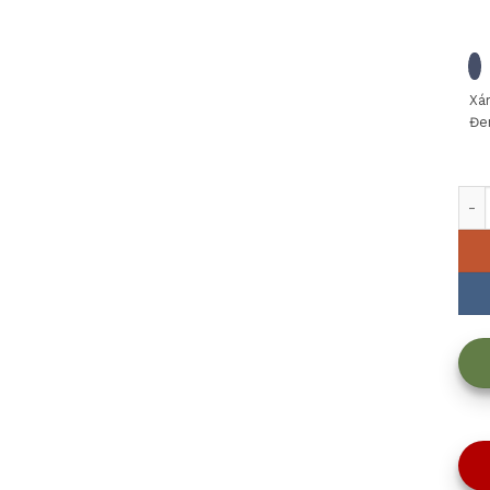
Xá
Đe
MUỖ