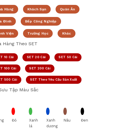
hà Hàng
Khách Sạn
Quán Ăn
a Đình
Bếp Công Nghiệp
ệnh Viện
Trường Học
Khác
 Hàng Theo SET
T 10 Cái
SET 20 Cái
SET 50 Cái
T 100 Cái
SET 200 Cái
T 500 Cái
SET Theo Yêu Cầu Sản Xuất
Sưu Tập Màu Sắc
ng
Đỏ
Xanh
Xanh
Nâu
Đen
lá
dương