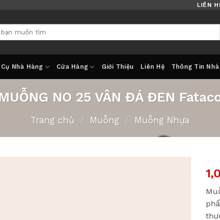
LIÊN H
 Cụ Nhà Hàng
Cửa Hàng
Giới Thiệu
Liên Hệ
Thông Tin Nhà
MUỖNG NO 25 VÂN ĐÁ ĐEN Fatac
Trang chủ
/
Muỗng
/
Muỗng Nhựa
1,
Muỗ
phẩ
thư