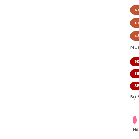
N
Gi
B
Mua
SE
SE
SE
Bộ 
Hồ