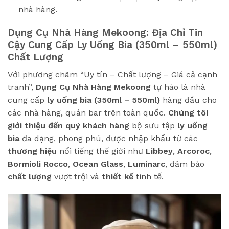
nhà hàng.
Dụng Cụ Nhà Hàng Mekoong: Địa Chỉ Tin
Cậy Cung Cấp Ly Uống Bia (350ml – 550ml)
Chất Lượng
Với phương châm “Uy tín – Chất lượng – Giá cả cạnh
tranh”,
Dụng Cụ Nhà Hàng Mekoong
tự hào là nhà
cung cấp
ly uống bia (350ml – 550ml)
hàng đầu cho
các nhà hàng, quán bar trên toàn quốc.
Chúng tôi
giới thiệu đến quý khách hàng
bộ sưu tập
ly uống
bia
đa dạng, phong phú, được nhập khẩu từ các
thương hiệu
nổi tiếng thế giới như
Libbey
,
Arcoroc
,
Bormioli Rocco
,
Ocean Glass
,
Luminarc
, đảm bảo
chất lượng
vượt trội và
thiết kế
tinh tế.