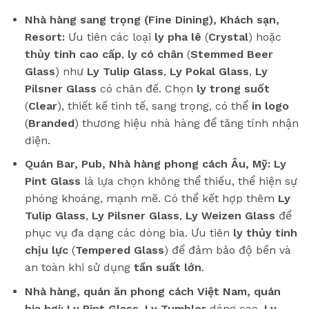
Nhà hàng sang trọng (Fine Dining), Khách sạn,
Resort:
Ưu tiên các loại
ly pha lê
(
Crystal
) hoặc
thủy tinh cao cấp
,
ly có chân
(
Stemmed Beer
Glass
) như
Ly Tulip Glass
,
Ly Pokal Glass
,
Ly
Pilsner Glass
có chân đế. Chọn
ly trong suốt
(
Clear
), thiết kế tinh tế, sang trọng, có thể
in logo
(
Branded
) thương hiệu nhà hàng để tăng tính nhận
diện.
Quán Bar, Pub, Nhà hàng phong cách Âu, Mỹ:
Ly
Pint Glass
là lựa chọn không thể thiếu, thể hiện sự
phóng khoáng, mạnh mẽ. Có thể kết hợp thêm
Ly
Tulip Glass
,
Ly Pilsner Glass
,
Ly Weizen Glass
để
phục vụ đa dạng các dòng bia. Ưu tiên
ly thủy tinh
chịu lực
(
Tempered Glass
) để đảm bảo độ bền và
an toàn khi sử dụng
tần suất lớn
.
Nhà hàng, quán ăn phong cách Việt Nam, quán
bia hơi:
Ly Pint Glass
,
Ly Tumbler
dáng cao,
Ly