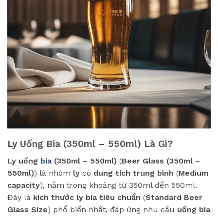
Ly Uống Bia (350ml – 550ml) Là Gì?
Ly uống
bia
(350ml – 550ml)
(
Beer Glass (350ml –
550ml)
) là nhóm
ly
có
dung tích trung bình
(
Medium
capacity
), nằm trong khoảng từ 350ml đến 550ml.
Đây là
kích thước
ly
bia tiêu chuẩn
(
Standard Beer
Glass Size
) phổ biến nhất, đáp ứng nhu cầu
uống bia