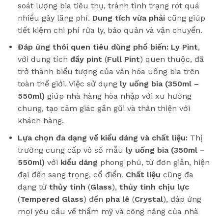
soát lượng bia tiêu thụ, tránh tình trạng rót quá
nhiều gây lãng phí.
Dung tích vừa phải
cũng giúp
tiết kiệm chi phí rửa ly, bảo quản và vận chuyển.
Đáp ứng thói quen tiêu dùng phổ biến:
Ly Pint
,
với dung tích
đầy pint
(
Full Pint
) quen thuộc, đã
trở thành biểu tượng của văn hóa uống bia trên
toàn thế giới. Việc sử dụng
ly uống bia (350ml –
550ml)
giúp nhà hàng hòa nhập với xu hướng
chung, tạo cảm giác gần gũi và thân thiện với
khách hàng.
Lựa chọn đa dạng về kiểu dáng và chất liệu:
Thị
trường cung cấp vô số mẫu
ly uống bia (350ml –
550ml)
với
kiểu dáng
phong phú, từ đơn giản, hiện
đại đến sang trọng, cổ điển.
Chất liệu
cũng đa
dạng từ
thủy tinh
(
Glass
),
thủy tinh chịu lực
(
Tempered Glass
) đến
pha lê
(
Crystal
), đáp ứng
mọi yêu cầu về thẩm mỹ và công năng của nhà