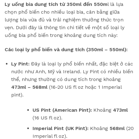
Ly uống bia dung tích từ 350ml đến 550m
l là lựa
chọn phổ biến cho nhiều loại bia, cân bằng giữa
lượng bia vừa đủ và trải nghiệm thưởng thức trọn
vẹn. Dưới đây là thông tin chi tiết về một số loại ly
uống bia phổ biến trong khoảng dung tích này:
Các loại ly phổ biến và dung tích (350ml – 550ml):
Ly Pint:
Đây là loại ly phổ biến nhất, đặc biệt ở các
nước như Anh, Mỹ và Ireland. Ly Pint có nhiều biến
thể, nhưng thường có dung tích trong khoảng
473ml – 568ml
(16-20 US fl oz hoặc 1 Imperial
pint).
US Pint (American Pint):
Khoảng
473ml
(16 US fl oz).
Imperial Pint (UK Pint):
Khoảng
568ml
(20
Imperial fl oz).