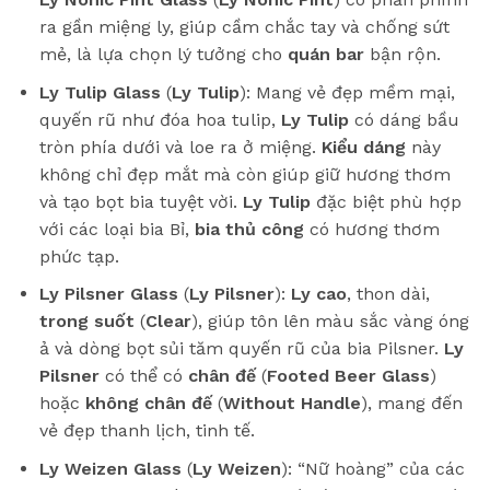
ra gần miệng ly, giúp cầm chắc tay và chống sứt
mẻ, là lựa chọn lý tưởng cho
quán bar
bận rộn.
Ly Tulip Glass
(
Ly Tulip
): Mang vẻ đẹp mềm mại,
quyến rũ như đóa hoa tulip,
Ly Tulip
có dáng bầu
tròn phía dưới và loe ra ở miệng.
Kiểu dáng
này
không chỉ đẹp mắt mà còn giúp giữ hương thơm
và tạo bọt bia tuyệt vời.
Ly Tulip
đặc biệt phù hợp
với các loại bia Bỉ,
bia thủ công
có hương thơm
phức tạp.
Ly Pilsner Glass
(
Ly Pilsner
):
Ly cao
, thon dài,
trong suốt
(
Clear
), giúp tôn lên màu sắc vàng óng
ả và dòng bọt sủi tăm quyến rũ của bia Pilsner.
Ly
Pilsner
có thể có
chân đế
(
Footed Beer Glass
)
hoặc
không chân đế
(
Without Handle
), mang đến
vẻ đẹp thanh lịch, tinh tế.
Ly Weizen Glass
(
Ly Weizen
): “Nữ hoàng” của các