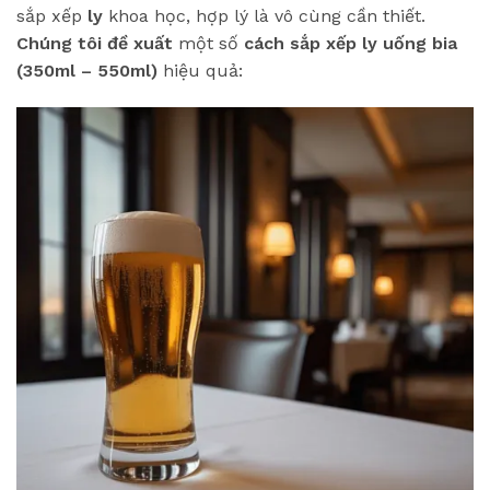
sắp xếp
ly
khoa học, hợp lý là vô cùng cần thiết.
Chúng tôi đề xuất
một số
cách sắp xếp
ly uống bia
(350ml – 550ml)
hiệu quả: