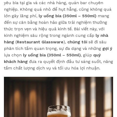
yêu bia tại gia và các nhà hàng, quán bar chuyên
nghiệp. Không quá nhỏ để hụt hẫng, cũng không quá
lớn gây lãng phí,
ly uống bia (350ml – 550ml)
mang
đến sự cân bằng hoàn hảo giữa trải nghiệm thưởng
thức trọn vẹn và hiệu quả kinh tế. Bài viết này, với
kinh nghiệm sâu rộng trong ngành cung cấp
ly nhà
hàng
(
Restaurant Glassware
),
chúng tôi
sẽ đi sâu
phân tích tầm quan trọng, sự đa dạng và những
gợi ý
lựa chọn
ly uống bia (350ml – 550ml)
, giúp
quý
khách hàng
đưa ra quyết định đầu tư sáng suốt, nâng
tầm chất lượng dịch vụ và tối ưu hóa lợi nhuận.