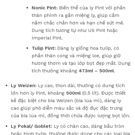
Nonic Pint:
Biến thể của ly Pint với phần
thân phình ra gần miệng ly, giúp cầm
nắm chắc chắn hơn và hạn chế sứt mẻ.
Dung tích tương tự như US Pint hoặc
Imperial Pint.
Tulip Pint:
Dáng ly giống hoa tulip, có
phần thân cong và miệng loe, giúp giữ
hương thơm và tạo lớp bọt đẹp mắt. Dung
tích thường khoảng
473ml – 500ml
.
Ly Weizen:
Ly cao, thon dài, thường có dung tích
lớn hơn ly Pint, khoảng
500ml
(0.5 lít). Được thiết
kế đặc biệt cho bia Weizen (bia lúa mì), dáng ly
cao giúp phô diễn màu sắc và độ đục đặc trưng
của bia lúa mì, đồng thời chứa được lượng bọt lớn.
Ly Pokal/ Goblet:
Ly có chân cao, dáng bầu tròn
hoặc hình tulip, thường được dùng cho các loại bia