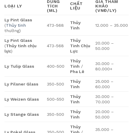
DUNG
GIÁ THAM
CHẤT
LOẠI LY
TÍCH
KHẢO
LIỆU
(ML)
(VNĐ/LY)
Ly Pint Glass
Thủy
(
Thủy tinh
473-568
12.000 – 35.000
Tinh
thường)
Ly Pint Glass
Thủy
20.000 –
(
Thủy tinh chịu
473-568
Tinh Chịu
50.000
lực
)
Lực
Thủy
30.000 –
Ly Tulip Glass
400-500
Tinh
/
80.000+
Pha Lê
Thủy
25.000 –
Ly Pilsner Glass
350-500
Tinh
60.000
Thủy
30.000 –
Ly Weizen Glass
500-550
Tinh
70.000
Thủy
20.000 –
Ly Stange Glass
350-500
Tinh
50.000
Thủy
35.000 –
Ly Pokal Glass
350-500
Tinh
/