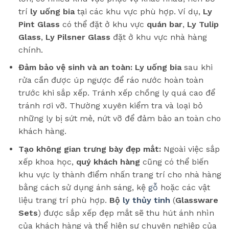
trí
ly uống bia
tại các khu vực phù hợp. Ví dụ,
Ly
Pint Glass
có thể đặt ở khu vực
quán bar
,
Ly Tulip
Glass
,
Ly Pilsner Glass
đặt ở khu vực nhà hàng
chính.
Đảm bảo vệ sinh và an toàn:
Ly uống bia
sau khi
rửa cần được úp ngược để ráo nước hoàn toàn
trước khi sắp xếp. Tránh xếp chồng ly quá cao để
tránh rơi vỡ. Thường xuyên kiểm tra và loại bỏ
những ly bị sứt mẻ, nứt vỡ để đảm bảo an toàn cho
khách hàng.
Tạo không gian trưng bày đẹp mắt:
Ngoài việc sắp
xếp khoa học,
quý khách hàng
cũng có thể biến
khu vực ly thành điểm nhấn trang trí cho nhà hàng
bằng cách sử dụng ánh sáng, kệ
gỗ
hoặc các vật
liệu trang trí phù hợp.
Bộ
ly thủy tinh
(
Glassware
Sets
) được sắp xếp đẹp mắt sẽ thu hút ánh nhìn
của khách hàng và thể hiện sự chuyên nghiệp của