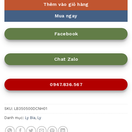
Thêm vào giỏ hàng
Mua ngay
Facebook
Chat Zalo
0947.836.567
SKU:
LB350500DCNH01
Danh mục:
Ly Bia
,
Ly