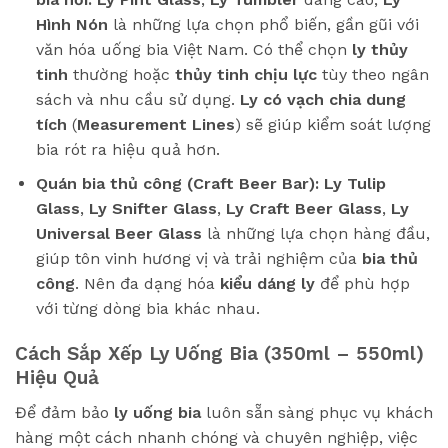
Hình Nón
là những lựa chọn phổ biến, gần gũi với
văn hóa uống bia Việt Nam. Có thể chọn
ly thủy
tinh
thường hoặc
thủy tinh chịu lực
tùy theo ngân
sách và nhu cầu sử dụng.
Ly có vạch chia dung
tích
(
Measurement Lines
) sẽ giúp kiểm soát lượng
bia rót ra hiệu quả hơn.
Quán bia thủ công (Craft Beer Bar):
Ly Tulip
Glass
,
Ly Snifter Glass
,
Ly Craft Beer Glass
,
Ly
Universal Beer Glass
là những lựa chọn hàng đầu,
giúp tôn vinh hương vị và trải nghiệm của
bia thủ
công
. Nên đa dạng hóa
kiểu dáng ly
để phù hợp
với từng dòng bia khác nhau.
Cách Sắp Xếp Ly Uống Bia (350ml – 550ml)
Hiệu Quả
Để đảm bảo
ly uống bia
luôn sẵn sàng phục vụ khách
hàng một cách nhanh chóng và chuyên nghiệp, việc