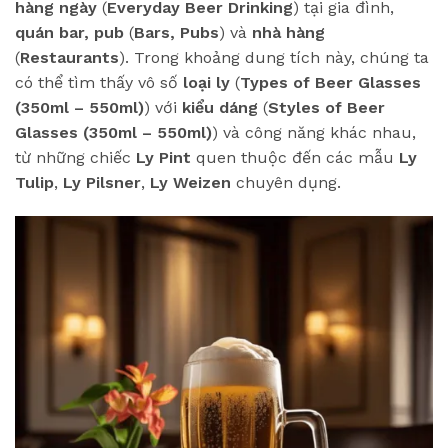
hàng ngày
(
Everyday Beer Drinking
) tại gia đình,
quán bar, pub
(
Bars, Pubs
) và
nhà hàng
(
Restaurants
). Trong khoảng dung tích này, chúng ta
có thể tìm thấy vô số
loại ly
(
Types of Beer Glasses
(350ml – 550ml)
) với
kiểu dáng
(
Styles of Beer
Glasses (350ml – 550ml)
) và công năng khác nhau,
từ những chiếc
Ly Pint
quen thuộc đến các mẫu
Ly
Tulip
,
Ly Pilsner
,
Ly Weizen
chuyên dụng.