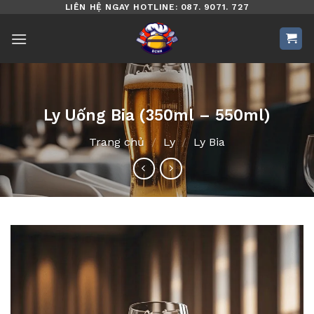
Bỏ
LIÊN HỆ NGAY HOTLINE: 087. 9071. 727
qua
nội
dung
Ly Uống Bia (350ml – 550ml)
Trang chủ
/
Ly
/
Ly Bia