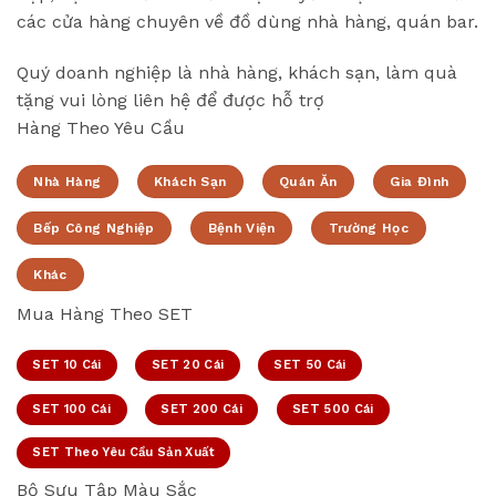
các cửa hàng chuyên về đồ dùng nhà hàng, quán bar.
Quý doanh nghiệp là nhà hàng, khách sạn, làm quà
tặng vui lòng liên hệ để được hỗ trợ
Hàng Theo Yêu Cầu
Nhà Hàng
Khách Sạn
Quán Ăn
Gia Đình
Bếp Công Nghiệp
Bệnh Viện
Trường Học
Khác
Mua Hàng Theo SET
SET 10 Cái
SET 20 Cái
SET 50 Cái
SET 100 Cái
SET 200 Cái
SET 500 Cái
SET Theo Yêu Cầu Sản Xuất
Bộ Sưu Tập Màu Sắc