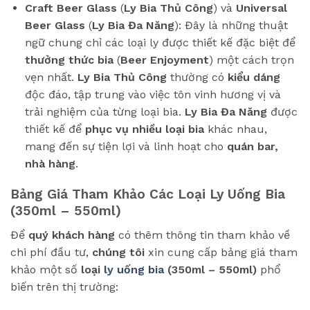
Craft Beer Glass
(
Ly Bia Thủ Công
) và
Universal
Beer Glass
(
Ly Bia Đa Năng
): Đây là những thuật
ngữ chung chỉ các loại ly được thiết kế đặc biệt để
thưởng thức bia
(
Beer Enjoyment
) một cách trọn
vẹn nhất.
Ly Bia Thủ Công
thường có
kiểu dáng
độc đáo, tập trung vào việc tôn vinh hương vị và
trải nghiệm của từng loại bia.
Ly Bia Đa Năng
được
thiết kế để
phục vụ nhiều loại bia
khác nhau,
mang đến sự tiện lợi và linh hoạt cho
quán bar,
nhà hàng
.
Bảng Giá Tham Khảo Các Loại Ly Uống Bia
(350ml – 550ml)
Để
quý khách hàng
có thêm thông tin tham khảo về
chi phí đầu tư,
chúng tôi
xin cung cấp bảng giá tham
khảo một số
loại
ly uống bia
(350ml – 550ml)
phổ
biến trên thị trường: