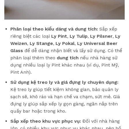
Phân loại theo kiểu dáng và dung tích:
Sắp xếp
riêng biệt các loại
Ly Pint
,
Ly Tulip
,
Ly Pilsner
,
Ly
Weizen
,
Ly Stange
,
Ly Pokal
,
Ly Universal Beer
Glass
để dễ dàng nhận biết và lấy sử dụng. Có thể
phân loại thêm theo
dung tích
nếu nhà hàng sử
dụng nhiều loại ly Pint khác nhau (ví dụ, Pint Mỹ,
Pint Anh).
Sử dụng kệ treo ly và giá đựng ly chuyên dụng:
Kệ treo ly giúp tiết kiệm không gian, bảo quản ly
sạch sẽ, khô ráo và hạn chế va chạm, sứt mẻ. Giá
đựng ly giúp sắp xếp ly gọn gàng, ngăn nắp trên
quầy bar hoặc trong kho.
Sắp xếp theo khu vực phục vụ:
Đối với nhà hàng
lớn, có nhiều khu vực phục vụ khác nhau, nên bố