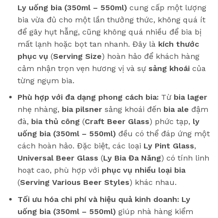
Ly uống bia (350ml – 550ml)
cung cấp một lượng
bia vừa đủ cho một lần thưởng thức, không quá ít
để gây hụt hẫng, cũng không quá nhiều để bia bị
mất lạnh hoặc bọt tan nhanh. Đây là
kích thước
phục vụ
(
Serving Size
) hoàn hảo để khách hàng
cảm nhận trọn vẹn hương vị và sự
sảng khoái
của
từng ngụm bia.
Phù hợp với đa dạng phong cách bia:
Từ
bia lager
nhẹ nhàng,
bia pilsner
sảng khoái đến
bia ale
đậm
đà,
bia thủ công
(
Craft Beer Glass
) phức tạp,
ly
uống bia (350ml – 550ml)
đều có thể đáp ứng một
cách hoàn hảo. Đặc biệt, các loại
Ly Pint Glass
,
Universal Beer Glass
(
Ly Bia Đa Năng
) có tính linh
hoạt cao, phù hợp với
phục vụ nhiều loại bia
(
Serving Various Beer Styles
) khác nhau.
Tối ưu hóa chi phí và hiệu quả kinh doanh:
Ly
uống bia (350ml – 550ml)
giúp nhà hàng kiểm