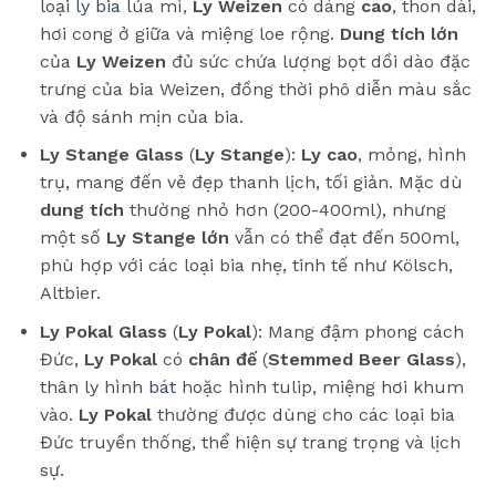
loại
ly bia
lúa mì,
Ly Weizen
có dáng
cao
, thon dài,
hơi cong ở giữa và miệng loe rộng.
Dung tích lớn
của
Ly Weizen
đủ sức chứa lượng bọt dồi dào đặc
trưng của bia Weizen, đồng thời phô diễn màu sắc
và độ sánh mịn của bia.
Ly Stange Glass
(
Ly Stange
):
Ly cao
, mỏng, hình
trụ, mang đến vẻ đẹp thanh lịch, tối giản. Mặc dù
dung tích
thường nhỏ hơn (200-400ml), nhưng
một số
Ly Stange lớn
vẫn có thể đạt đến 500ml,
phù hợp với các loại bia nhẹ, tinh tế như Kölsch,
Altbier.
Ly Pokal Glass
(
Ly Pokal
): Mang đậm phong cách
Đức,
Ly Pokal
có
chân đế
(
Stemmed Beer Glass
),
thân ly hình
bát
hoặc hình tulip, miệng hơi khum
vào.
Ly Pokal
thường được dùng cho các loại bia
Đức truyền thống, thể hiện sự trang trọng và lịch
sự.