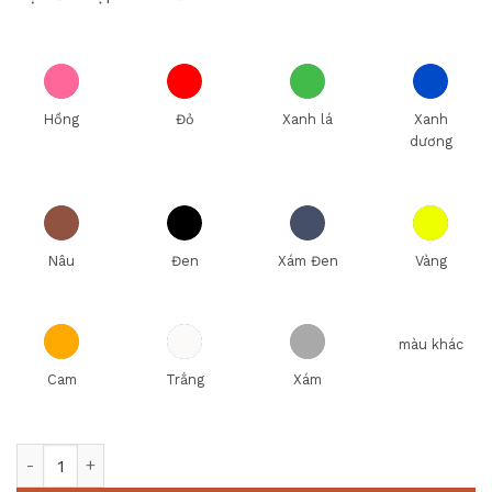
Hồng
Đỏ
Xanh lá
Xanh
dương
Nâu
Đen
Xám Đen
Vàng
màu khác
Cam
Trắng
Xám
Ly Uống Bia (350ml - 550ml) số lượng