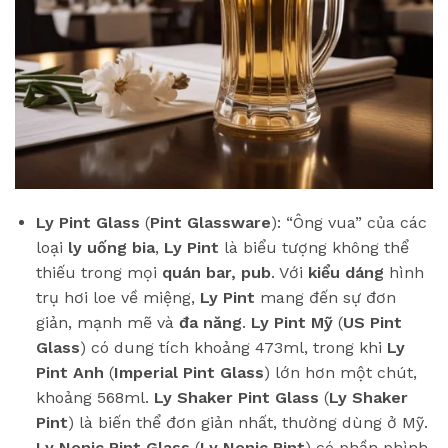
Ly Pint Glass
(
Pint Glassware
): “Ông vua” của các
loại
ly uống bia
,
Ly Pint
là biểu tượng không thể
thiếu trong mọi
quán bar, pub
. Với
kiểu dáng
hình
trụ hơi loe về miệng,
Ly Pint
mang đến sự đơn
giản, mạnh mẽ và
đa năng
.
Ly Pint Mỹ
(
US Pint
Glass
) có dung tích khoảng 473ml, trong khi
Ly
Pint Anh
(
Imperial Pint Glass
) lớn hơn một chút,
khoảng 568ml.
Ly Shaker Pint Glass
(
Ly Shaker
Pint
) là biến thể đơn giản nhất, thường dùng ở Mỹ.
Ly Nonic Pint Glass
(
Ly Nonic Pint
) có phần phình