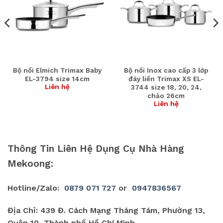
Bộ nồi Elmich Trimax Baby
Bộ nồi Inox cao cấp 3 lớp
EL-3794 size 14cm
đáy liền Trimax XS EL-
Liên hệ
3744 size 18, 20, 24,
chảo 26cm
Liên hệ
Thông Tin Liên Hệ Dụng Cụ Nhà Hàng
Mekoong:
Hotline/Zalo:
0879 071 727
or
0947836567
Địa Chỉ: 439 Đ. Cách Mạng Tháng Tám, Phường 13,
Quận 10, Thành phố Hồ Chí Minh