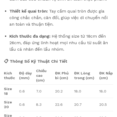
Thiết kế quai tròn:
Tay cầm quai tròn được gia
công chắc chắn, cân đối, giúp việc di chuyển nồi
an toàn và thuận tiện.
Kích thước đa dạng:
Hệ thống size từ 18cm đến
26cm, đáp ứng linh hoạt mọi nhu cầu từ suất ăn
lẩu cá nhân đến lẩu nhóm.
📋 Thông Số Kỹ Thuật Chi Tiết
Chiều
Kích
Độ dày
ĐK Phủ
ĐK Lòng
ĐK Nắp
cao
thước
(mm)
bì (cm)
trong (cm)
(cm)
(cm)
Size
0.6
7.0
20.2
18.0
18.0
18
Size
0.6
8.3
22.6
20.7
20.5
20
Size