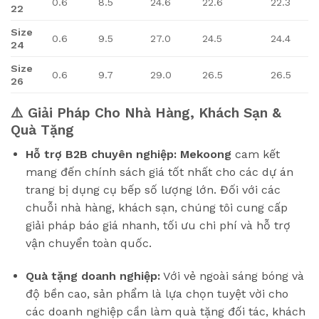
0.6
8.5
24.6
22.6
22.3
22
Size
0.6
9.5
27.0
24.5
24.4
24
Size
0.6
9.7
29.0
26.5
26.5
26
⚠️ Giải Pháp Cho Nhà Hàng, Khách Sạn &
Quà Tặng
Hỗ trợ B2B chuyên nghiệp:
Mekoong
cam kết
mang đến chính sách giá tốt nhất cho các dự án
trang bị dụng cụ bếp số lượng lớn. Đối với các
chuỗi nhà hàng, khách sạn, chúng tôi cung cấp
giải pháp báo giá nhanh, tối ưu chi phí và hỗ trợ
vận chuyển toàn quốc.
Quà tặng doanh nghiệp:
Với vẻ ngoài sáng bóng và
độ bền cao, sản phẩm là lựa chọn tuyệt vời cho
các doanh nghiệp cần làm quà tặng đối tác, khách