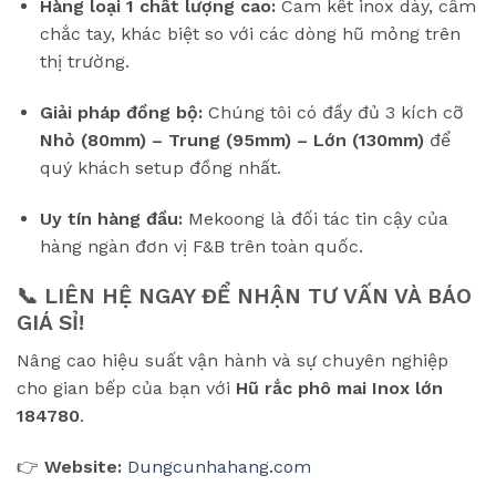
Hàng loại 1 chất lượng cao:
Cam kết inox dày, cầm
chắc tay, khác biệt so với các dòng hũ mỏng trên
thị trường.
Giải pháp đồng bộ:
Chúng tôi có đầy đủ 3 kích cỡ
Nhỏ (80mm) – Trung (95mm) – Lớn (130mm)
để
quý khách setup đồng nhất.
Uy tín hàng đầu:
Mekoong là đối tác tin cậy của
hàng ngàn đơn vị F&B trên toàn quốc.
📞 LIÊN HỆ NGAY ĐỂ NHẬN TƯ VẤN VÀ BÁO
GIÁ SỈ!
Nâng cao hiệu suất vận hành và sự chuyên nghiệp
cho gian bếp của bạn với
Hũ rắc phô mai Inox lớn
184780
.
👉
Website:
Dungcunhahang.com