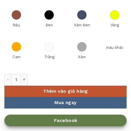
Nâu
Đen
Xám Đen
Vàng
màu khác
Cam
Trắng
Xám
Hủ rắc phomai lớn 184780 OEM số lượng
Thêm vào giỏ hàng
Mua ngay
Facebook