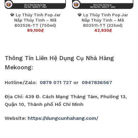
💎 Lọ Thủy Tinh Pop Jar
💎 Lọ Thủy Tinh Pop Jar
Nắp Thủy Tinh – Mã
Nắp Thủy Tinh – Mã
B02526-TT (750ml)
B02511-TT (325ml)
89,100
₫
42,930
₫
Thông Tin Liên Hệ Dụng Cụ Nhà Hàng
Mekoong:
Hotline/Zalo:
0879 071 727
or
0947836567
Địa Chỉ: 439 Đ. Cách Mạng Tháng Tám, Phường 13,
Quận 10, Thành phố Hồ Chí Minh
Website:
https://dungcunhahang.com/