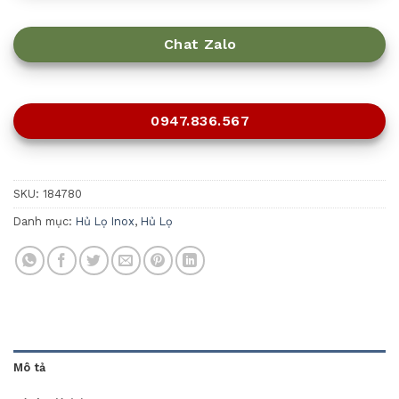
Chat Zalo
0947.836.567
SKU:
184780
Danh mục:
Hủ Lọ Inox
,
Hủ Lọ
Mô tả