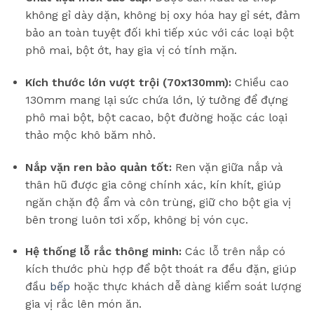
không gỉ dày dặn, không bị oxy hóa hay gỉ sét, đảm
bảo an toàn tuyệt đối khi tiếp xúc với các loại bột
phô mai, bột ớt, hay gia vị có tính mặn.
Kích thước lớn vượt trội (70x130mm):
Chiều cao
130mm mang lại sức chứa lớn, lý tưởng để đựng
phô mai bột, bột cacao, bột đường hoặc các loại
thảo mộc khô băm nhỏ.
Nắp vặn ren bảo quản tốt:
Ren vặn giữa nắp và
thân hũ được gia công chính xác, kín khít, giúp
ngăn chặn độ ẩm và côn trùng, giữ cho bột gia vị
bên trong luôn tơi xốp, không bị vón cục.
Hệ thống lỗ rắc thông minh:
Các lỗ trên nắp có
kích thước phù hợp để bột thoát ra đều đặn, giúp
đầu
bếp
hoặc thực khách dễ dàng kiểm soát lượng
gia vị rắc lên món ăn.