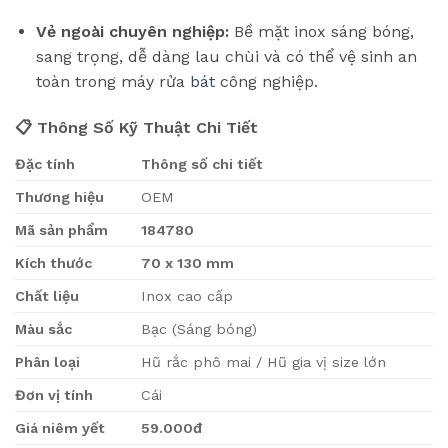
Vẻ ngoài chuyên nghiệp:
Bề mặt inox sáng bóng,
sang trọng, dễ dàng lau chùi và có thể vệ sinh an
toàn trong máy rửa
bát
công nghiệp.
📋 Thông Số Kỹ Thuật Chi Tiết
Đặc tính
Thông số chi tiết
Thương hiệu
OEM
Mã sản phẩm
184780
Kích thước
70 x 130 mm
Chất liệu
Inox cao cấp
Màu sắc
Bạc (Sáng bóng)
Phân loại
Hũ rắc phô mai / Hũ gia vị size lớn
Đơn vị tính
Cái
Giá niêm yết
59.000đ