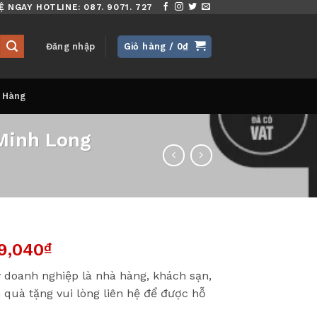
Ệ NGAY HOTLINE: 087. 9071. 727
Đăng nhập
Giỏ hàng /
0
₫
 Hàng
Minh Long
9,040
₫
 doanh nghiệp là nhà hàng, khách sạn,
 quà tặng vui lòng liên hệ để được hỗ