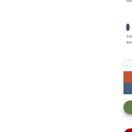
Hồ
Xá
Đe
Hủ 