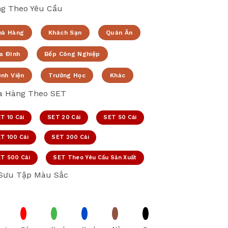
g Theo Yêu Cầu
hà Hàng
Khách Sạn
Quán Ăn
a Đình
Bếp Công Nghiệp
ệnh Viện
Trường Học
Khác
 Hàng Theo SET
T 10 Cái
SET 20 Cái
SET 50 Cái
T 100 Cái
SET 200 Cái
T 500 Cái
SET Theo Yêu Cầu Sản Xuất
Sưu Tập Màu Sắc