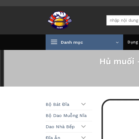
Bỏ
qua
Tìm
nội
kiếm:
dung
Danh mục
Dụng
Hủ muối 
Bộ Bát Đĩa
Bộ Dao Muỗng Nĩa
Dao Nhà Bếp
Đĩa Ăn