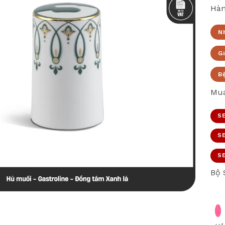
Hàn
N
Gi
B
Mua
SE
SE
SE
Bộ 