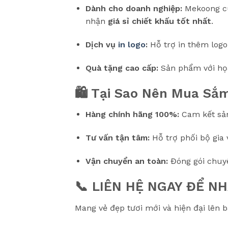
Dành cho doanh nghiệp:
Mekoong cu
nhận
giá sỉ chiết khấu tốt nhất
.
Dịch vụ
in logo
:
Hỗ trợ in thêm logo
Quà tặng cao cấp:
Sản phẩm với họa 
🛍️ Tại Sao Nên Mua S
Hàng chính hãng 100%:
Cam kết sản
Tư vấn tận tâm:
Hỗ trợ phối bộ gia
Vận chuyển an toàn:
Đóng gói chuyê
📞 LIÊN HỆ NGAY ĐỂ NH
Mang vẻ đẹp tươi mới và hiện đại lên b