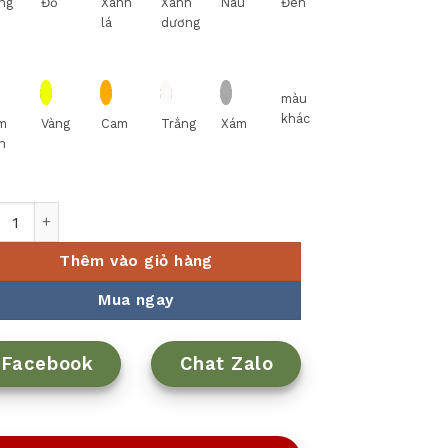
ng
Đỏ
Xanh
Xanh
Nâu
Đen
lá
dương
màu
khác
m
Vàng
Cam
Trắng
Xám
n
muối - Gastroline - Đồng tâm Xanh lá Minh Long số lượng
Thêm vào giỏ hàng
Mua ngay
Facebook
Chat Zalo