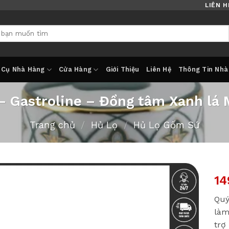
LIÊN H
 Cụ Nhà Hàng
Cửa Hàng
Giới Thiệu
Liên Hệ
Thông Tin Nhà
– Gastroline – Đồng tâm Xanh lá 
Trang chủ
/
Hủ Lọ
/
Hủ Lọ Gốm Sứ
14
Quý
làm
trợ