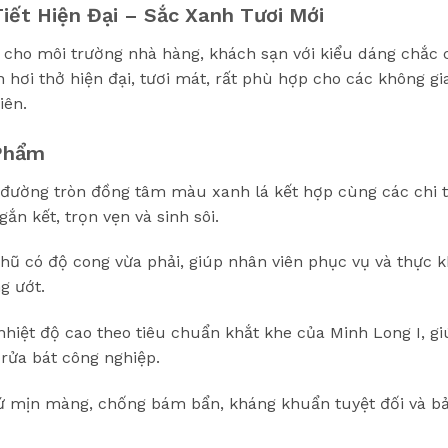
iết Hiện Đại – Sắc Xanh Tươi Mới
 cho môi trường nhà hàng, khách sạn với kiểu dáng chắc c
hơi thở hiện đại, tươi mát, rất phù hợp cho các không g
iên.
 Phẩm
ường tròn đồng tâm màu xanh lá kết hợp cùng các chi tiế
ắn kết, trọn vẹn và sinh sôi.
ũ có độ cong vừa phải, giúp nhân viên phục vụ và thực kh
g ướt.
iệt độ cao theo tiêu chuẩn khắt khe của Minh Long I, g
 rửa bát công nghiệp.
 mịn màng, chống bám bẩn, kháng khuẩn tuyệt đối và bảo