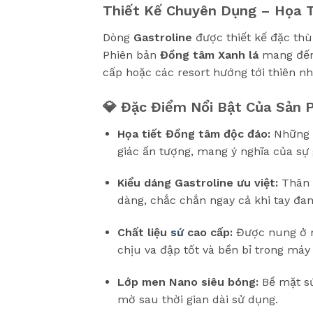
Thiết Kế Chuyên Dụng – Họa T
Dòng
Gastroline
được thiết kế đặc thù
Phiên bản
Đồng tâm Xanh lá
mang đến 
cấp hoặc các resort hướng tới thiên nh
💎 Đặc Điểm Nổi Bật Của Sản
Họa tiết Đồng tâm độc đáo:
Những đ
giác ấn tượng, mang ý nghĩa của sự g
Kiểu dáng Gastroline ưu việt:
Thân h
dàng, chắc chắn ngay cả khi tay đan
Chất liệu
sứ
cao cấp:
Được nung ở nh
chịu va đập tốt và bền bỉ trong máy
Lớp men Nano siêu bóng:
Bề mặt sứ
mờ sau thời gian dài sử dụng.