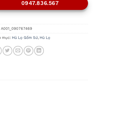
0947.836.567
:
A001_090767469
h mục:
Hủ Lọ Gốm Sứ
,
Hủ Lọ