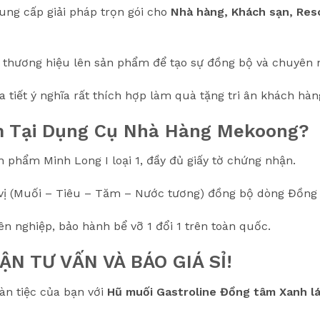
ng cấp giải pháp trọn gói cho
Nhà hàng, Khách sạn, Res
 thương hiệu lên sản phẩm để tạo sự đồng bộ và chuyên 
tiết ý nghĩa rất thích hợp làm quà tặng tri ân khách hàng,
ắm Tại Dụng Cụ Nhà Hàng Mekoong?
 phẩm Minh Long I loại 1, đầy đủ giấy tờ chứng nhận.
 vị (Muối – Tiêu – Tăm – Nước tương) đồng bộ dòng Đồng 
n nghiệp, bảo hành bể vỡ 1 đổi 1 trên toàn quốc.
ẬN TƯ VẤN VÀ BÁO GIÁ SỈ!
àn tiệc của bạn với
Hũ muối Gastroline Đồng tâm Xanh l