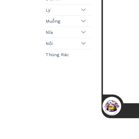
Ly
Muỗng
Nĩa
Nồi
Thùng Rác