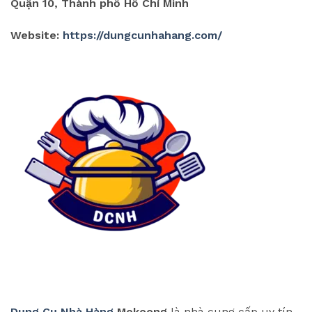
Quận 10, Thành phố Hồ Chí Minh
Website:
https://dungcunhahang.com/
Dụng Cụ Nhà Hàng
Mekoong
là nhà cung cấp uy tín