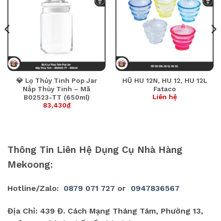
💎 Lọ Thủy Tinh Pop Jar
HŨ HU 12N, HU 12, HU 12L
Nắp Thủy Tinh – Mã
Fataco
Liên hệ
B02523-TT (650ml)
83,430
₫
Thông Tin Liên Hệ Dụng Cụ Nhà Hàng
Mekoong:
Hotline/Zalo:
0879 071 727
or
0947836567
Địa Chỉ: 439 Đ. Cách Mạng Tháng Tám, Phường 13,