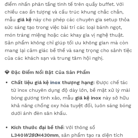
điểm nhấn phân tầng tinh tế trên quầy buffet. Với
chiều cao ấn tượng và cấu trúc khung chắc chắn,
mẫu
giá kệ
này cho phép các chuyên gia setup thỏa
sức sáng tạo trong việc bài trí các loại bánh ngọt,
món tráng miệng hoặc các khay gia vị nghệ thuật.
Sản phẩm không chỉ giúp tối ưu không gian mà còn
mang lại cảm giác bề thế và sang trọng cho sảnh tiệc
của các khách sạn và trung tâm hội nghị.
💎 Đặc Điểm Nổi Bật Của Sản Phẩm
Chất liệu giá kệ
inox
thượng hạng:
Được chế tác
từ inox chuyên dụng độ dày lớn, bề mặt xử lý mài
bóng gương tinh xảo, mẫu
giá kệ inox
này sở hữu
khả năng chống oxy hóa tuyệt đối, luôn sáng bóng
dưới ánh đèn sân khấu.
Kích thước đại bề thế:
Với thông số
L340
W280
H430mm
, sản phẩm tạo ra diện tích