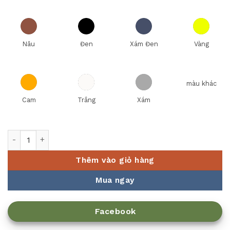
Nâu
Đen
Xám Đen
Vàng
màu khác
Cam
Trắng
Xám
Giá trang trí buffet SX-7105 số lượng
Thêm vào giỏ hàng
Mua ngay
Facebook