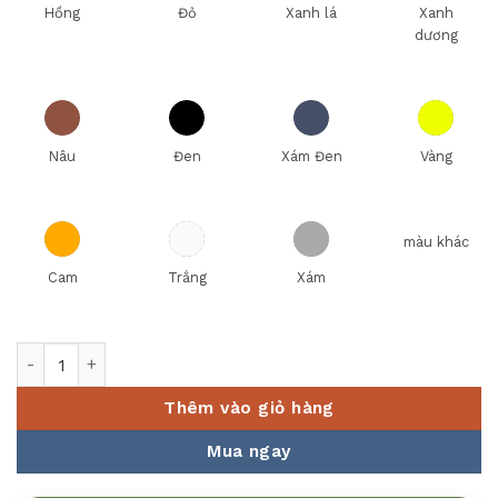
Hồng
Đỏ
Xanh lá
Xanh
dương
Nâu
Đen
Xám Đen
Vàng
màu khác
Cam
Trắng
Xám
Dao gọt hoa quả Elmich Diamond EL8405 số lượng
Thêm vào giỏ hàng
Mua ngay