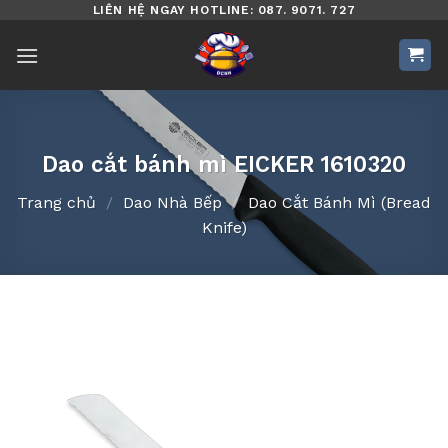
Bỏ
LIÊN HỆ NGAY HOTLINE: 087. 9071. 727
qua
nội
dung
Dao cắt bánh mì EICKER 1610320
Trang chủ
/
Dao Nhà Bếp
/
Dao Cắt Bánh Mì (Bread
Knife)