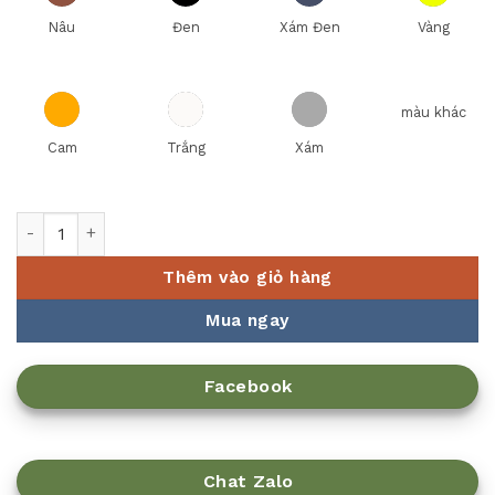
Nâu
Đen
Xám Đen
Vàng
màu khác
Cam
Trắng
Xám
Dao cắt bánh mì EICKER 1610320 số lượng
Thêm vào giỏ hàng
Mua ngay
Facebook
Chat Zalo