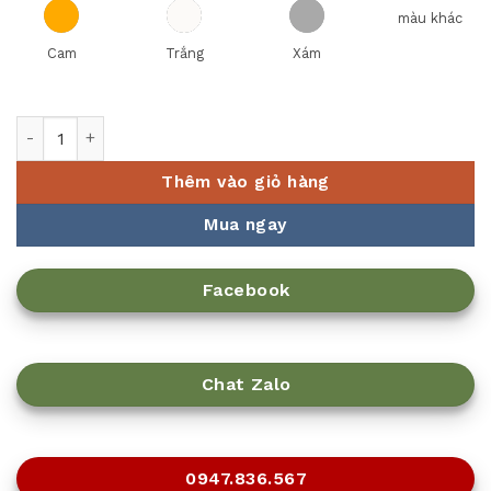
màu khác
Cam
Trắng
Xám
Chén cơm (KL) - Timeless Trắng số lượng
Thêm vào giỏ hàng
Mua ngay
Facebook
Chat Zalo
0947.836.567