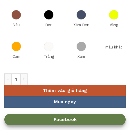
Nâu
Đen
Xám Đen
Vàng
màu khác
Cam
Trắng
Xám
Chân đế trang trí buffet tròn 125432 số lượng
Thêm vào giỏ hàng
Mua ngay
Facebook