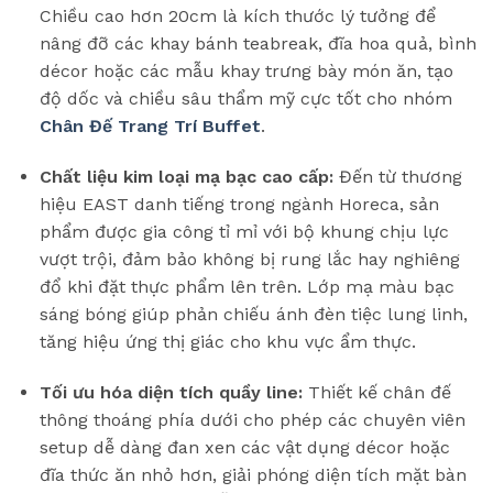
Chiều cao hơn 20cm là kích thước lý tưởng để
nâng đỡ các khay bánh teabreak, đĩa hoa quả, bình
décor hoặc các mẫu khay trưng bày món ăn, tạo
độ dốc và chiều sâu thẩm mỹ cực tốt cho nhóm
Chân Đế Trang Trí Buffet
.
Chất liệu kim loại mạ bạc cao cấp:
Đến từ thương
hiệu EAST danh tiếng trong ngành Horeca, sản
phẩm được gia công tỉ mỉ với bộ khung chịu lực
vượt trội, đảm bảo không bị rung lắc hay nghiêng
đổ khi đặt thực phẩm lên trên. Lớp mạ màu bạc
sáng bóng giúp phản chiếu ánh đèn tiệc lung linh,
tăng hiệu ứng thị giác cho khu vực ẩm thực.
Tối ưu hóa diện tích quầy line:
Thiết kế chân đế
thông thoáng phía dưới cho phép các chuyên viên
setup dễ dàng đan xen các vật dụng décor hoặc
đĩa thức ăn nhỏ hơn, giải phóng diện tích mặt bàn