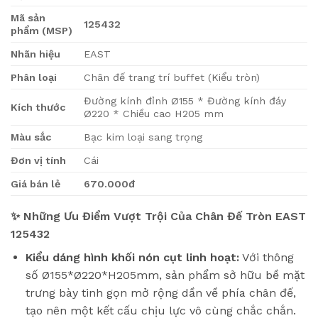
Mã sản
125432
phẩm (MSP)
Nhãn hiệu
EAST
Phân loại
Chân đế trang trí buffet (Kiểu tròn)
Đường kính đỉnh Ø155 * Đường kính đáy
Kích thước
Ø220 * Chiều cao H205 mm
Màu sắc
Bạc kim loại sang trọng
Đơn vị tính
Cái
Giá bán lẻ
670.000đ
✨ Những Ưu Điểm Vượt Trội Của Chân Đế Tròn EAST
125432
Kiểu dáng hình khối nón cụt linh hoạt:
Với thông
số Ø155*Ø220*H205mm, sản phẩm sở hữu bề mặt
trưng bày tinh gọn mở rộng dần về phía chân đế,
tạo nên một kết cấu chịu lực vô cùng chắc chắn.