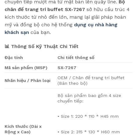
chuyển tiếp mượt mà từ mặt bàn lên quầy line.
Bộ
chân đế trang trí buffet SX-7267
sở hữu cấu trúc 4
kích thước từ nhỏ đến lớn, mang lại giải pháp hoàn
mỹ và đồng bộ cho hệ thống
dụng cụ nhà hàng
khách sạn
của bạn.
📊 Thông Số Kỹ Thuật Chi Tiết
Đặc tính
Chi tiết thông số
Mã sản phẩm (MSP)
SX-7267
OEM / Chân đế trang trí buffet
Nhãn hiệu / Phân loại
(Bán theo bộ)
Bộ sản phẩm bao gồm 4 size
chuyển tiếp:
• Size 1: 220 * 110 * H45 mm
Kích thước (Dài x
• Size 2: 315 * 130 * H60 mm
Rộng x Cao)