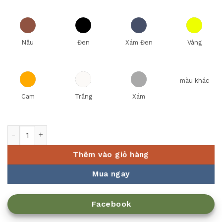
Nâu
Đen
Xám Đen
Vàng
màu khác
Cam
Trắng
Xám
Chân đế trang trí buffet SX-7267 số lượng
Thêm vào giỏ hàng
Mua ngay
Facebook