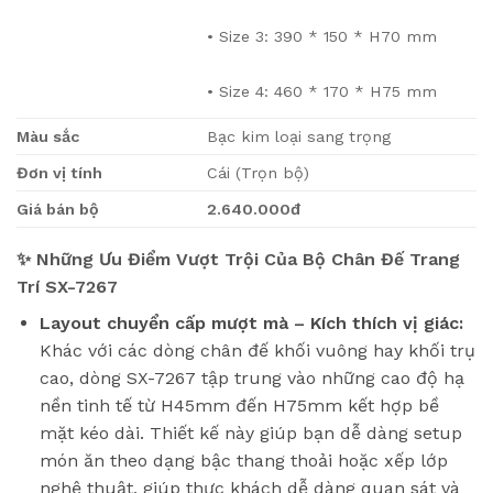
• Size 3: 390 * 150 * H70 mm
• Size 4: 460 * 170 * H75 mm
Màu sắc
Bạc kim loại sang trọng
Đơn vị tính
Cái (Trọn bộ)
Giá bán bộ
2.640.000đ
✨ Những Ưu Điểm Vượt Trội Của Bộ Chân Đế Trang
Trí SX-7267
Layout chuyển cấp mượt mà – Kích thích vị giác:
Khác với các dòng chân đế khối vuông hay khối trụ
cao, dòng SX-7267 tập trung vào những cao độ hạ
nền tinh tế từ H45mm đến H75mm kết hợp bề
mặt kéo dài. Thiết kế này giúp bạn dễ dàng setup
món ăn theo dạng bậc thang thoải hoặc xếp lớp
nghệ thuật, giúp thực khách dễ dàng quan sát và