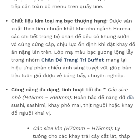
tiếp cận toàn bộ menu trên quầy line.
Chất liệu kim loại mạ bạc thượng hạng:
Được sản
xuất theo tiêu chuẩn khắt khe cho ngành Horeca,
các chi tiết trong bộ chân đế đều có khung sườn
vô cùng cứng cáp, chịu lực ổn định khi đặt khay đồ
ăn nặng lên trên. Lớp mạ màu bạc gương lộng lẫy
trong nhóm
Chân Đế Trang Trí Buffet
mang lại
hiệu ứng phản chiếu ánh sáng tuyệt vời, giúp bàn
tiệc luôn giữ được vẻ bóng bẩy, chuyên nghiệp.
Công năng đa dạng, linh hoạt tối đa:
*
Các size
nhỏ (H45mm – H60mm):
Hoàn hảo để nâng đỡ
đĩa
sushi, sashimi, khay phô mai, thịt nguội hoặc khay
đồ nguội khai vị.
Các size lớn (H70mm – H75mm):
Lý
tưởng cho các khay trái cây cắt lát, tháp