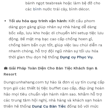
bánh ngọt teabreak hoặc làm bệ đỡ cho
các
bình
nước trái cây, bình décor.
Tối ưu hóa quy trình vận hành:
Kết cấu phom
dáng gọn gàng giúp nhân sự nhà hàng dễ dàng
bốc xếp, lưu kho hoặc di chuyển khi setup tiệc lưu
động. Bề mặt mạ bạc cao cấp chống hoen gỉ,
chống bám bẩn cực tốt, giúp việc lau chùi diễn ra
nhanh chóng, hỗ trợ đội ngũ nhân sự tối ưu hóa
thời gian thu dọn hệ thống
Dụng cụ Phục Vụ
.
💼 Giải Pháp Toàn Diện Cho Bàn Tiệc Khách Sạn &
Resort
Dungcunhahang.com tự hào là đơn vị uy tín cung cấp
trọn gói các thiết bị tiệc buffet cao cấp, đáp ứng hoàn
hảo mọi tiêu chuẩn vận hành năm sao. Nhằm hỗ trợ
các trung tâm hội nghị, nhà hàng và khách sạn hoàn
thiện hệ thống
Dụng Cụ Bàn Tiệc
đồng bộ với mức