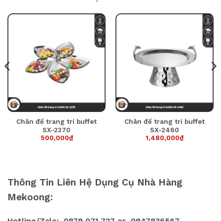
Chân đế trang trí buffet
Chân đế trang trí buffet
SX-2370
SX-2460
500,000
₫
1,480,000
₫
Thông Tin Liên Hệ Dụng Cụ Nhà Hàng
Mekoong:
Hotline/Zalo:
0879 071 727
or
0947836567