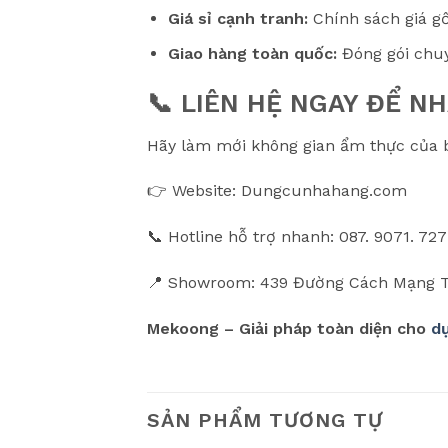
Giá sỉ cạnh tranh:
Chính sách giá gố
Giao hàng toàn quốc:
Đóng gói chuy
📞 LIÊN HỆ NGAY ĐỂ NH
Hãy làm mới không gian ẩm thực của 
👉 Website: Dungcunhahang.com
📞 Hotline hỗ trợ nhanh: 087. 9071. 727
📍 Showroom: 439 Đường Cách Mạng T
Mekoong – Giải pháp toàn diện cho
d
SẢN PHẨM TƯƠNG TỰ