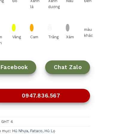
ng
Đỏ
Xanh
Xanh
Nâu
Đen
lá
dương
màu
khác
m
Vàng
Cam
Trắng
Xám
n
Facebook
Chat Zalo
0947.836.567
:
GHT 4
h mục:
Hủ Nhựa
,
Fataco
,
Hủ Lọ