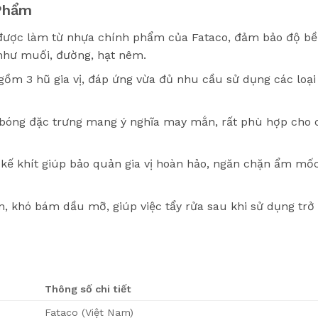
 Phẩm
ược làm từ nhựa chính phẩm của Fataco, đảm bảo độ bề
vị như muối, đường, hạt nêm.
m 3 hũ gia vị, đáp ứng vừa đủ nhu cầu sử dụng các loại 
óng đặc trưng mang ý nghĩa may mắn, rất phù hợp cho c
kế khít giúp bảo quản gia vị hoàn hảo, ngăn chặn ẩm mốc, 
, khó bám dầu mỡ, giúp việc tẩy rửa sau khi sử dụng tr
Thông số chi tiết
Fataco (Việt Nam)