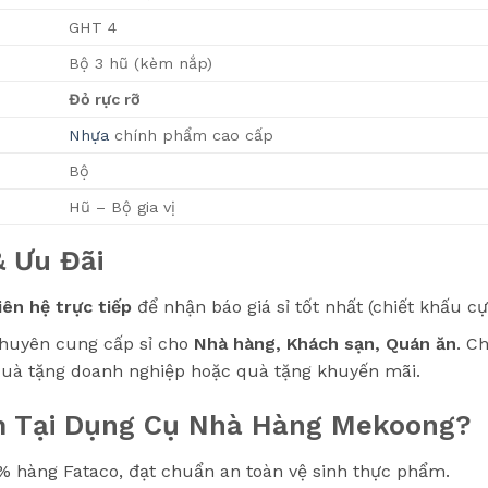
GHT 4
Bộ 3 hũ (kèm nắp)
Đỏ rực rỡ
Nhựa
chính phẩm cao cấp
Bộ
Hũ – Bộ gia vị
& Ưu Đãi
iên hệ trực tiếp
để nhận báo giá sỉ tốt nhất (chiết khấu c
uyên cung cấp sỉ cho
Nhà hàng, Khách sạn, Quán ăn
. C
uà tặng doanh nghiệp hoặc quà tặng khuyến mãi.
ắm Tại Dụng Cụ Nhà Hàng Mekoong?
 hàng Fataco, đạt chuẩn an toàn vệ sinh thực phẩm.