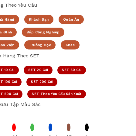
g Theo Yêu Cầu
hà Hàng
Khách Sạn
Quán Ăn
a Đình
Bếp Công Nghiệp
ệnh Viện
Trường Học
Khác
 Hàng Theo SET
T 10 Cái
SET 20 Cái
SET 50 Cái
T 100 Cái
SET 200 Cái
T 500 Cái
SET Theo Yêu Cầu Sản Xuất
Sưu Tập Màu Sắc