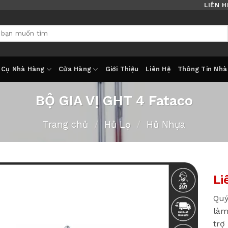
LIÊN H
 Cụ Nhà Hàng
Cửa Hàng
Giới Thiệu
Liên Hệ
Thông Tin Nhà
BỘ GIA VỊ GHT 4 Fataco
Trang chủ
/
Hủ Lọ
/
Hủ Nhựa
Li
Quý
làm
trợ