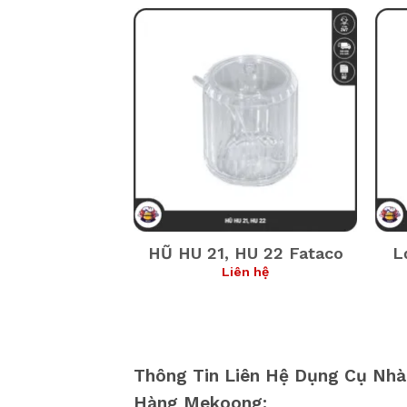
3 Fataco
HŨ HU 21, HU 22 Fataco
L
ên hệ
Liên hệ
Thông Tin Liên Hệ Dụng Cụ Nhà
Hàng Mekoong: