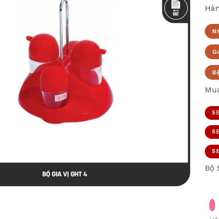
Hàn
N
Gi
B
Mua
SE
SE
SE
Bộ 