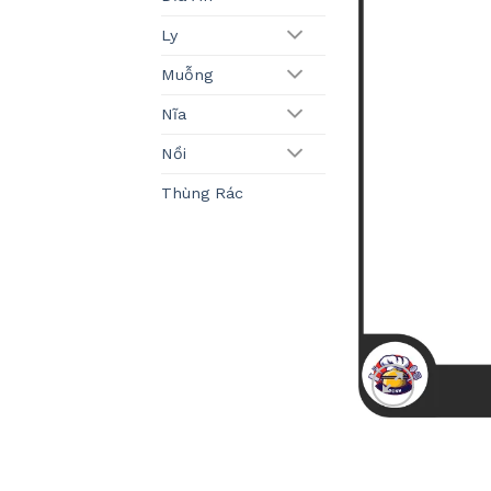
Ly
Muỗng
Nĩa
Nồi
Thùng Rác