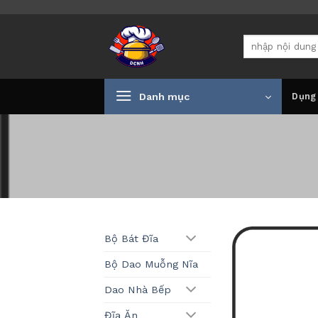
Bỏ
qua
Tìm
nội
kiếm:
dung
Danh mục
Dụng
Bộ Bát Đĩa
Bộ Dao Muỗng Nĩa
Dao Nhà Bếp
Đĩa Ăn