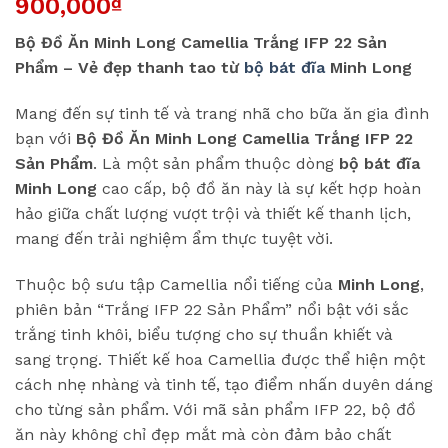
900,000
₫
Bộ Đồ Ăn Minh Long Camellia Trắng IFP 22 Sản
Phẩm – Vẻ đẹp thanh tao từ
bộ bát đĩa
Minh Long
Mang đến sự tinh tế và trang nhã cho bữa ăn gia đình
bạn với
Bộ Đồ Ăn Minh Long Camellia Trắng IFP 22
Sản Phẩm
. Là một sản phẩm thuộc dòng
bộ bát đĩa
Minh Long
cao cấp, bộ đồ ăn này là sự kết hợp hoàn
hảo giữa chất lượng vượt trội và thiết kế thanh lịch,
mang đến trải nghiệm ẩm thực tuyệt vời.
Thuộc bộ sưu tập Camellia nổi tiếng của
Minh Long
,
phiên bản “Trắng IFP 22 Sản Phẩm” nổi bật với sắc
trắng tinh khôi, biểu tượng cho sự thuần khiết và
sang trọng. Thiết kế hoa Camellia được thể hiện một
cách nhẹ nhàng và tinh tế, tạo điểm nhấn duyên dáng
cho từng sản phẩm. Với mã sản phẩm IFP 22, bộ đồ
ăn này không chỉ đẹp mắt mà còn đảm bảo chất