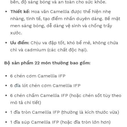
bền, độ sáng bóng và an toàn cho sức khỏe.
Thiết kế:
Hoa văn Camellia được thể hiện nhẹ
nhàng, tinh tế, tạo điểm nhấn duyên dáng. Bề mặt
men sáng bóng, dễ dàng vệ sinh và chống trầy
xước.
Ưu điểm:
Chịu va đập tốt, khó bể mẻ, không chứa
chì và cadmium (các chất độc hại).
Bộ sản phẩm 22 món thường bao gồm:
6 chén cơm Camellia IFP
6
đĩa
lót chén cơm Camellia IFP
6 chén chấm Camellia IFP (hoặc chén sốt tùy theo
mô tả chi tiết)
1 đĩa tròn Camellia IFP (thường là kích thước vừa)
1 đĩa súp Camellia IFP (hoặc đĩa tròn lớn hơn)