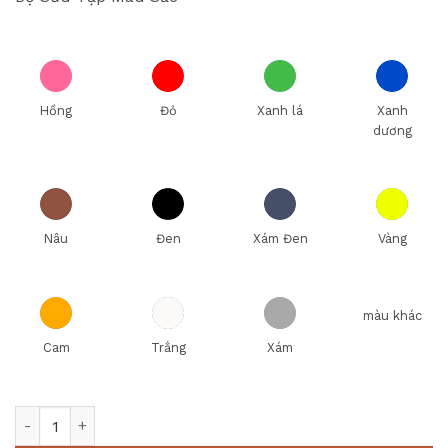
Hồng
Đỏ
Xanh lá
Xanh
dương
Nâu
Đen
Xám Đen
Vàng
màu khác
Cam
Trắng
Xám
Bộ Đồ Ăn Minh Long Camellia Trắng IFP 22 Sản Phẩm số lượ